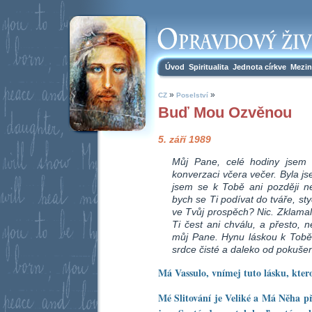
Úvod
Spiritualita
Jednota církve
Mezin
»
»
CZ
Poselství
Buď Mou Ozvěnou
5. září 1989
Můj Pane, celé hodiny jsem 
konverzaci včera večer. Byla js
jsem se k Tobě ani později ne
bych se Ti podívat do tváře, st
ve Tvůj prospěch? Nic. Zklam
Ti čest ani chválu, a přesto, n
můj Pane. Hynu láskou k Tobě
srdce čisté a daleko od pokušen
Má Vassulo, vnímej tuto lásku, kter
Mé Slitování je Veliké a Má Něha 