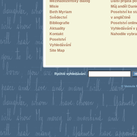
Mezináboženský dialog
Další přijatá po
Misie
Můj anděl Dani
Beth Myriam
Poselství ke st
Svědectví
v angličtině
Bibliografie
Poselství onlin
Aktuality
Vyhledávání v 
Kontakt
Nahodile vybra
Poselství
Vyhledávání
Site Map
Rychlé vyhledávání
© Vassula