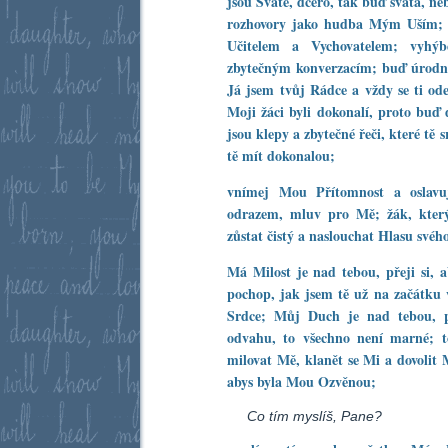
jsou Svaté, dcero, tak buď svatá, ne
rozhovory jako hudba Mým Uším; 
Učitelem a Vychovatelem; vyhý
zbytečným konverzacím; buď úrodn
Já jsem tvůj Rádce a vždy se ti od
Moji žáci byli dokonalí, proto buď d
jsou klepy a zbytečné řeči, které tě s
tě mít dokonalou;
vnímej Mou Přítomnost a oslav
odrazem, mluv pro Mě; žák, kter
zůstat čistý a naslouchat Hlasu svéh
Má Milost je nad tebou, přeji si, 
pochop, jak jsem tě už na začátku v
Srdce; Můj Duch je nad tebou, p
odvahu, to všechno není marné; to
milovat Mě, klanět se Mi a dovolit M
abys byla Mou Ozvěnou;
Co tím myslíš, Pane?