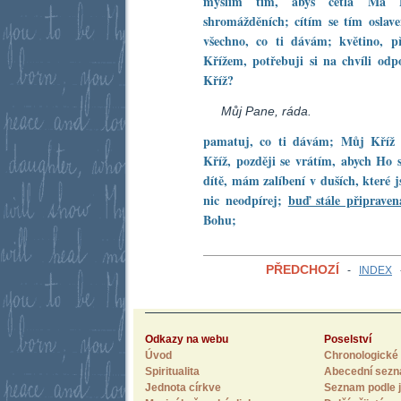
myslím tím, abys četla Má Po
shromážděních; cítím se tím oslave
všechno, co ti dávám; květino, 
Křížem, potřebuji si na chvíli od
Kříž?
Můj Pane, ráda.
pamatuj, co ti dávám; Můj Kříž 
Kříž, později se vrátím, abych Ho
dítě, mám zalíbení v duších, které 
nic neodpírej;
buď stále připraven
Bohu;
PŘEDCHOZÍ
-
INDEX
Odkazy na webu
Poselství
Úvod
Chronologické 
Spiritualita
Abecední sez
Jednota církve
Seznam podle j