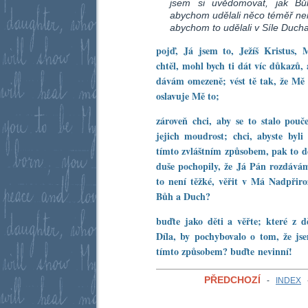
jsem si uvědomovat, jak Bů
abychom udělali něco téměř n
abychom to udělali v Síle Ducha
pojď, Já jsem to, Ježíš Kristus,
chtěl, mohl bych ti dát víc důkazů,
dávám omezeně; vést tě tak, že Mě s
oslavuje Mě to;
zároveň chci, aby se to stalo pouč
jejich moudrost; chci, abyste byli 
tímto zvláštním způsobem, pak to d
duše pochopily, že Já Pán rozdávám
to není těžké, věřit v Má Nadpřiro
Bůh a Duch?
buďte jako děti a věřte; které z d
Díla, by
pochybovalo o tom, že js
tímto způsobem? buďte
nevinní!
PŘEDCHOZÍ
-
INDEX