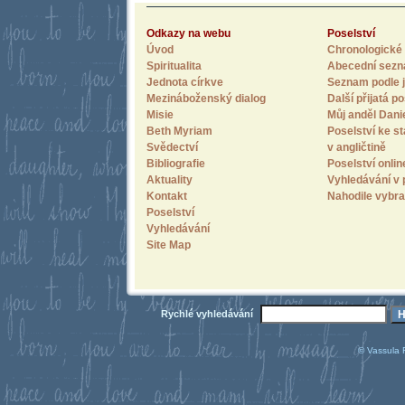
Odkazy na webu
Poselství
Úvod
Chronologické 
Spiritualita
Abecední sez
Jednota církve
Seznam podle j
Mezináboženský dialog
Další přijatá po
Misie
Můj anděl Dani
Beth Myriam
Poselství ke st
Svědectví
v angličtině
Bibliografie
Poselství onlin
Aktuality
Vyhledávání v 
Kontakt
Nahodile vybra
Poselství
Vyhledávání
Site Map
Rychlé vyhledávání
© Vassula