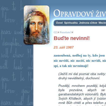
Úvod
Spiritualita
Jednota církve
Mezin
»
»
CZ
Poselství
Buďte nevinní!
23. září 1987
zasnoubená, nedbej na ty, kdo jsou
nic nevědí, nic necítí, nic nevidí, n
spí, a tak nic nevnímají!
(Ježíš mi dal poznat oba světy:
druhý neviditelný, duchovní.
Později, mnohem později, když
byla pozvána, abych s
garabandalských vizionářů. Bylo
Svých Křídlech, abych jí (vizio
mně Bůh chtěl a přes telefon 