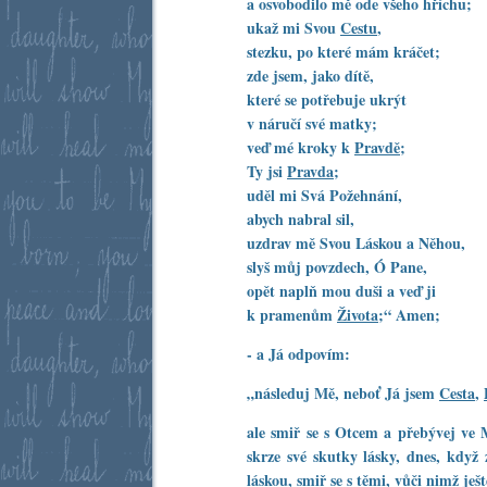
a osvobodilo mě ode všeho hříchu;
ukaž mi Svou
Cestu
,
stezku, po které mám kráčet;
zde jsem, jako dítě,
které se potřebuje ukrýt
v náručí své matky;
veď mé kroky k
Pravdě
;
Ty jsi
Pravda
;
uděl mi Svá Požehnání,
abych nabral sil,
uzdrav mě Svou Láskou a Něhou,
slyš můj povzdech, Ó Pane,
opět naplň mou duši a veď ji
k pramenům
Života
;“ Amen;
‐ a Já odpovím:
„následuj Mě, neboť Já jsem
Cesta
,
ale smiř se s Otcem a přebývej v
skrze své skutky lásky, dnes, když 
láskou, smiř se s těmi, vůči nimž ješ