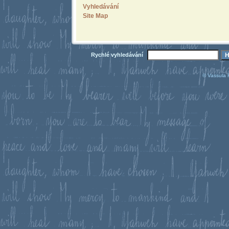
Vyhledávání
Site Map
Rychlé vyhledávání
© Vassula