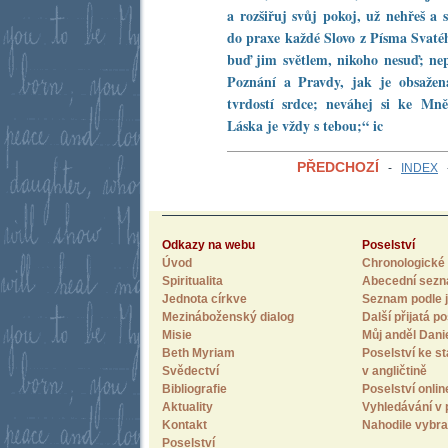
a rozšiřuj svůj pokoj, už nehřeš a 
do praxe každé Slovo z Písma Svaté
buď jim světlem, nikoho nesuď; 
Poznání a Pravdy, jak je obsaže
tvrdostí srdce; neváhej si ke Mn
Láska je vždy s tebou;“ ic
PŘEDCHOZÍ
-
INDEX
Odkazy na webu
Poselství
Úvod
Chronologické 
Spiritualita
Abecední sez
Jednota církve
Seznam podle j
Mezináboženský dialog
Další přijatá po
Misie
Můj anděl Dani
Beth Myriam
Poselství ke st
Svědectví
v angličtině
Bibliografie
Poselství onlin
Aktuality
Vyhledávání v 
Kontakt
Nahodile vybra
Poselství