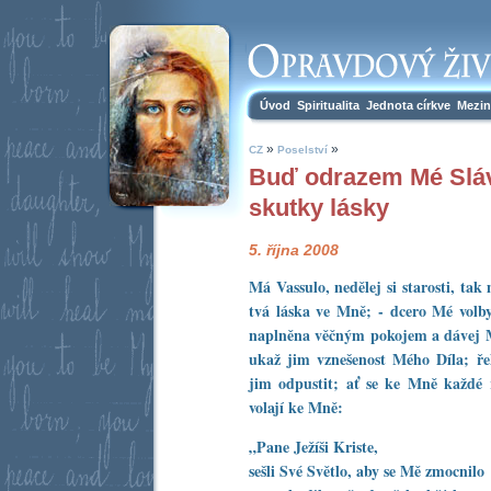
Úvod
Spiritualita
Jednota církve
Mezin
»
»
CZ
Poselství
Buď odrazem Mé Sláv
skutky lásky
5. října 2008
Má Vassulo, nedělej si starosti, tak
tvá láska ve Mně; - dcero Mé volb
naplněna věčným pokojem a dávej M
ukaž jim vznešenost Mého Díla; ře
jim odpustit; ať se ke Mně každé
volají ke Mně:
„Pane Ježíši Kriste,
sešli Své Světlo, aby se Mě zmocnilo