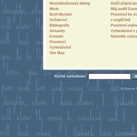
Mezináboženský dialog
Další přijatá po
Misie
Můj anděl Dani
Beth Myriam
Poselství ke st
Svědectví
v angličtině
Bibliografie
Poselství onlin
Aktuality
Vyhledávání v 
Kontakt
Nahodile vybra
Poselství
Vyhledávání
Site Map
Rychlé vyhledávání
© Vassula