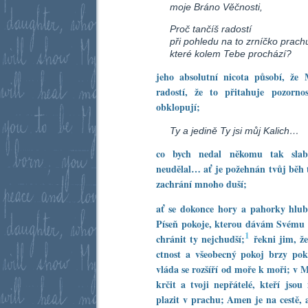
moje Bráno Věčnosti,
Proč tančíš radostí
při pohledu na to zrníčko prach
které kolem Tebe prochází?
jeho absolutní nicota působí, že
radostí, že to přitahuje pozorn
obklopují;
Ty a jedině Ty jsi můj Kalich…
co bych nedal někomu tak sl
neudělal… ať je požehnán tvůj běh 
zachrání mnoho duší;
ať se dokonce hory a pahorky hlub
Píseň pokoje, kterou dávám Svému 
1
chránit ty nejchudší;
řekni jim, že
ctnost a všeobecný pokoj brzy po
vláda se rozšíří od moře k moři; v 
krčit a tvoji nepřátelé, kteří jso
plazit v prachu; Amen je na cestě, 