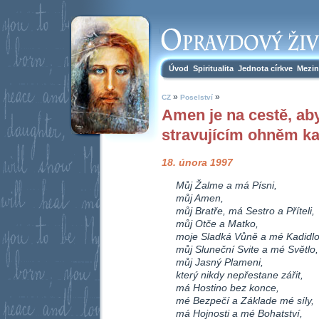
Úvod
Spiritualita
Jednota církve
Mezin
»
»
CZ
Poselství
Amen je na cestě, aby
stravujícím ohněm ka
18. února 1997
Můj Žalme a má Písni,
můj Amen,
můj Bratře, má Sestro a Příteli,
můj Otče a Matko,
moje Sladká Vůně a mé Kadidlo
můj Sluneční Svite a mé Světlo,
můj Jasný Plameni,
který nikdy nepřestane zářit,
má Hostino bez konce,
mé Bezpečí a Základe mé síly,
má Hojnosti a mé Bohatství,