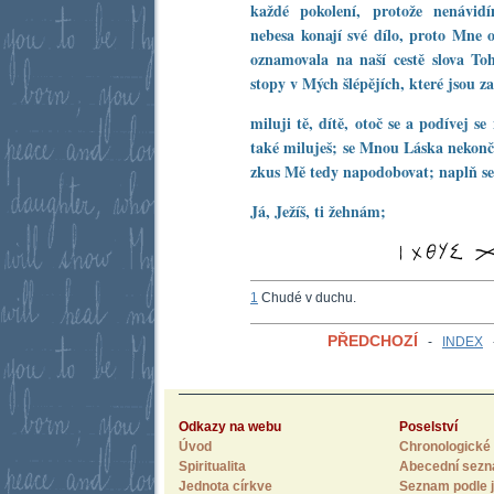
každé pokolení, protože nenávid
nebesa konají své dílo, proto Mne o
oznamovala na naší cestě slova To
stopy v Mých šlépějích, které jsou z
miluji tě, dítě, otoč se a podívej 
také miluješ; se Mnou Láska nekončí
zkus Mě tedy napodobovat; naplň s
Já, Ježíš, ti žehnám;
1
Chudé v duchu.
PŘEDCHOZÍ
-
INDEX
Odkazy na webu
Poselství
Úvod
Chronologické 
Spiritualita
Abecední sez
Jednota církve
Seznam podle j