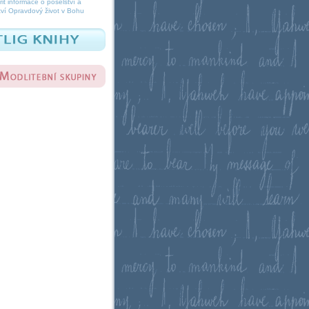
it informace o poselství a
ví Opravdový život v Bohu