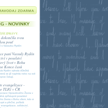
JŠÍ ZPRÁVY:
 dokončila svou
kou pouť
í s Vassulou Rydén
ce paní Vassuly Rydén
tví v poselství
vý život v Bohu
í se Konce časů
la Rydén vybrala důležitá
která se již naplnila nebo na své
eprve čekají.
e evangelizace -
ce TLIG v ČR
sociace Opravdového Života v
á zpřístupnit poselství
ho života v Bohu všem, kdo si
oupit a přečíst, pořádá
 evangelizace, svědectví,