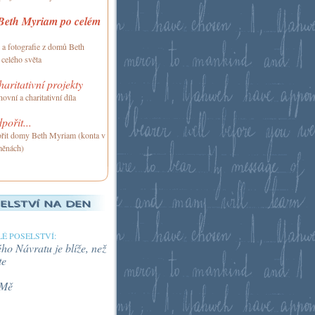
eth Myriam po celém
 a fotografie z domů Beth
celého světa
haritativní projekty
ovní a charitativní díla
pořit...
řit domy Beth Myriam (konta v
měnách)
É POSELSTVÍ:
o Návratu je blíže, než
te
 Mě