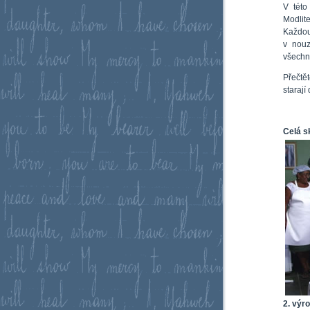
V této
Modlit
Každou
v nouz
všechny
Přečtět
starají
Celá s
2. výr