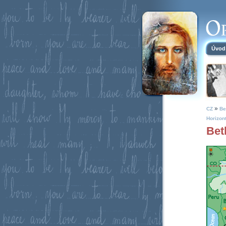
Úvod
»
CZ
Be
Horizon
Bet