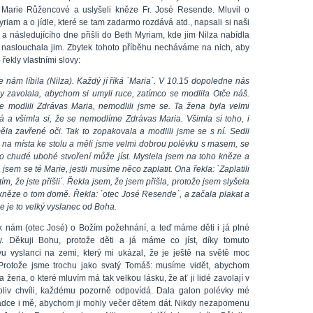
Marie Růžencové a uslyšeli kněze Fr. José Resende. Mluvil o
riam a o jídle, které se tam zadarmo rozdává atd., napsali si naši
 a následujícího dne přišli do Beth Myriam, kde jim Nilza nabídla
 naslouchala jim. Zbytek tohoto příběhu necháváme na nich, aby
řekly vlastními slovy:
 nám líbila (Nilza). Každý jí říká ´Maria´. V 10.15 dopoledne nás
y zavolala, abychom si umyli ruce, zatímco se modlila Otče náš.
e modlili Zdrávas Maria, nemodlili jsme se. Ta žena byla velmi
á a všimla si, že se nemodlíme Zdrávas Maria. Všimla si toho, i
ěla zavřené oči. Tak to zopakovala a modlili jsme se s ní. Sedli
i na místa ke stolu a měli jsme velmi dobrou polévku s masem, se
co chudé ubohé stvoření může jíst. Myslela jsem na toho kněze a
 jsem se té Marie, jestli musíme něco zaplatit. Ona řekla: ´Zaplatili
 tím, že jste přišli´. Řekla jsem, že jsem přišla, protože jsem slyšela
 kněze o tom domě. Řekla: ´otec José Resende´, a začala plakat a
že je to velký vyslanec od Boha.
 k nám (otec José) o Božím požehnání, a teď máme děti i já plné
y. Děkuji Bohu, protože děti a já máme co jíst, díky tomuto
vu vyslanci na zemi, který mi ukázal, že je ještě na světě moc
 Protože jsme trochu jako svatý Tomáš: musíme vidět, abychom
 Ta žena, o které mluvím má tak velkou lásku, že ať ji lidé zavolají v
oliv chvíli, každému pozorně odpovídá. Dala galon polévky mé
dce i mě, abychom ji mohly večer dětem dát. Nikdy nezapomenu