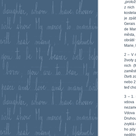
„proto
z nich
kostela
je zpá
Gerais 
de Mar
města,
obráti
Marie,
2 – V 
životy 
nich (
zaměst
čtvrti
nebo 2 
teď cho
3 – 1.
vdova 
nezamě
Vdova 
Druhou 
zvyklá 
ho pily
neděln