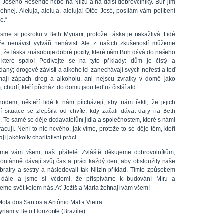
e Josého Resende nebo na Nilzu a na další dobrovolníky. Bůh jim
ehnej. Aleluja, aleluja, aleluja! Otče José, posílám vám políbení
e.“
 jsme si pokroku v Beth Myriam, protože Láska je nakažlivá. Lidé
, že nenávist vytváří nenávist. Ale z našich zkušeností můžeme
it, že láska znásobuje dobré pocity, které nám Bůh dává do našeho
 které spalo! Podívejte se na tyto příklady: dům je čistý a
aný; drogově závislí a alkoholici zanechávají svých neřestí a teď
ají zápach drog a alkoholu, ani nejsou zvratky v domě jako
; chudí, kteří přichází do domu jsou teď už čistší atd.
odem, někteří lidé k nám přicházejí, aby nám řekli, že jejich
ní situace se zlepšila od chvíle, kdy začali dávat dary na Beth
. To samé se děje dodavatelům jídla a společnostem, které s námi
acují. Není to nic nového, jak víme, protože to se děje těm, kteří
í jakékoliv charitativní práci.
me vám všem, naši přátelé. Zvláště děkujeme dobrovolníkům,
spontánně dávají svůj čas a práci každý den, aby obsloužily naše
bratry a sestry a následovali tak Nilzin příklad. Tímto způsobem
 dále a jsme si vědomi, že přispíváme k budování Míru a
jeme svět kolem nás. Ať Ježíš a Maria žehnají vám všem!
Mota dos Santos a Antônio Malta Vieira
riam v Belo Horizonte (Brazílie)