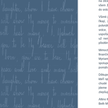
na otc
všem ž
do srdc
Všimli
říkají
potvrd
srdce,
uspořád
už nem
předtím
Mimoch
finanč
Myriam
spolupr
pomáhaj
Děkuje
kteří 
chudé 
jdeme
zlepšu
Altino 
Beth My