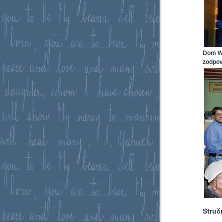
Dom Wa
zodpov
Struč