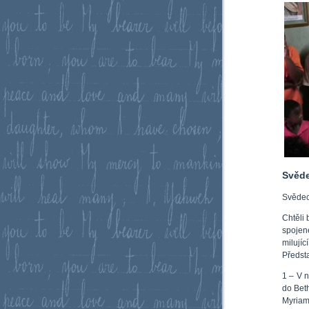
Svěde
Svědec
Chtěli 
spojené
milujíc
Předst
1 – V n
do Bet
Myriam