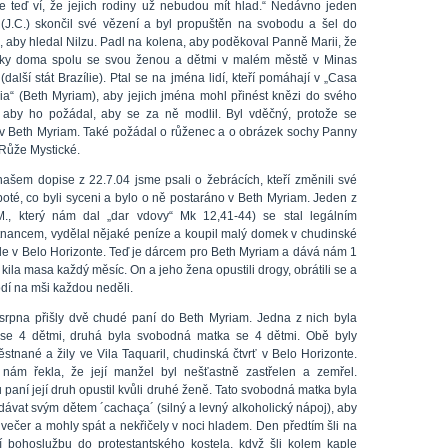
že teď ví, že jejich rodiny už nebudou mít hlad.“ Nedávno jeden
 (J.C.) skončil své vězení a byl propuštěn na svobodu a šel do
, aby hledal Nilzu. Padl na kolena, aby poděkoval Panně Marii, že
tky doma spolu se svou ženou a dětmi v malém městě v Minas
(další stát Brazílie). Ptal se na jména lidí, kteří pomáhají v „Casa
ia“ (Beth Myriam), aby jejich jména mohl přinést knězi do svého
 aby ho požádal, aby se za ně modlil. Byl vděčný, protože se
l v Beth Myriam. Také požádal o růženec a o obrázek sochy Panny
 Růže Mystické.
našem dopise z 22.7.04 jsme psali o žebrácích, kteří změnili své
poté, co byli syceni a bylo o ně postaráno v Beth Myriam. Jeden z
M., který nám dal „dar vdovy“ Mk 12,41-44) se stal legálním
nancem, vydělal nějaké peníze a koupil malý domek v chudinské
 zde v Belo Horizonte. Teď je dárcem pro Beth Myriam a dává nám 1
kila masa každý měsíc. On a jeho žena opustili drogy, obrátili se a
dí na mši každou neděli.
 srpna přišly dvě chudé paní do Beth Myriam. Jedna z nich byla
se 4 dětmi, druhá byla svobodná matka se 4 dětmi. Obě byly
stnané a žily ve Vila Taquaril, chudinská čtvrť v Belo Horizonte.
nám řekla, že její manžel byl nešťastně zastřelen a zemřel.
paní její druh opustil kvůli druhé ženě. Tato svobodná matka byla
dávat svým dětem ´cachaça´ (silný a levný alkoholický nápoj), aby
 večer a mohly spát a nekřičely v noci hladem. Den předtím šli na
í bohoslužbu do protestantského kostela, když šli kolem kaple