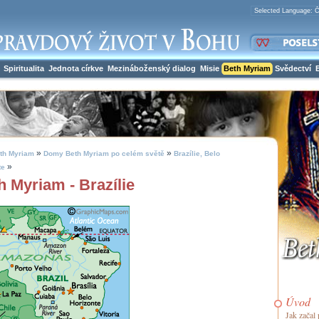
Spiritualita
Jednota církve
Mezináboženský dialog
Misie
Beth Myriam
Svědectví
»
»
th Myriam
Domy Beth Myriam po celém světě
Brazílie, Belo
»
te
h Myriam - Brazílie
Úvod
Jak začal