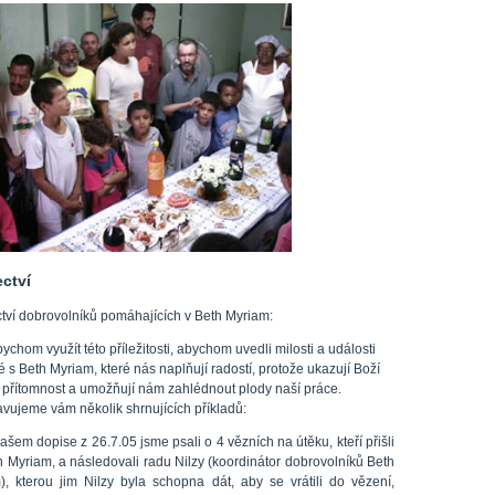
ctví
tví dobrovolníků pomáhajících v Beth Myriam:
bychom využít této příležitosti, abychom uvedli milosti a události
 s Beth Myriam, které nás naplňují radostí, protože ukazují Boží
í přítomnost a umožňují nám zahlédnout plody naší práce.
avujeme vám několik shrnujících příkladů:
ašem dopise z 26.7.05 jsme psali o 4 vězních na útěku, kteří přišli
h Myriam, a následovali radu Nilzy (koordinátor dobrovolníků Beth
), kterou jim Nilzy byla schopna dát, aby se vrátili do vězení,