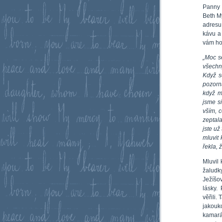
Panny 
Beth My
adresu
kávu a
vám ho 
„Moc se
všechn
Když s
pozorn
když m
jsme s
vším, 
zeptala
jste už
mluvit
řekla, 
Mluvil
žaludk
Ježíšo
lásky.
věřili.
jakouk
kamará