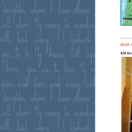
Beth 
BM Bel