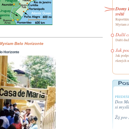
Domy B
světě
Reportáže
Myriam z 
Další c
Další duch
Myriam Belo Horizonte
Jak pod
o Horizonte
Jak podpo
různých 
PŘEDEŠL
Den Méh
si myslí
Žij pro