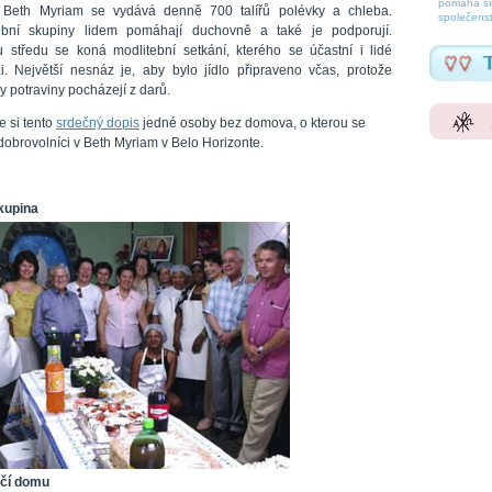
pomáhá šíř
 Beth Myriam se vydává denně 700 talířů polévky a chleba.
společenst
ební skupiny lidem pomáhají duchovně a také je podporují.
 středu se koná modlitební setkání, kterého se účastní i lidé
i. Největší nesnáz je, aby bylo jídlo připraveno včas, protože
 potraviny pocházejí z darů.
e si tento
srdečný dopis
jedné osoby bez domova, o kterou se
 dobrovolníci v Beth Myriam v Belo Horizonte.
kupina
očí domu