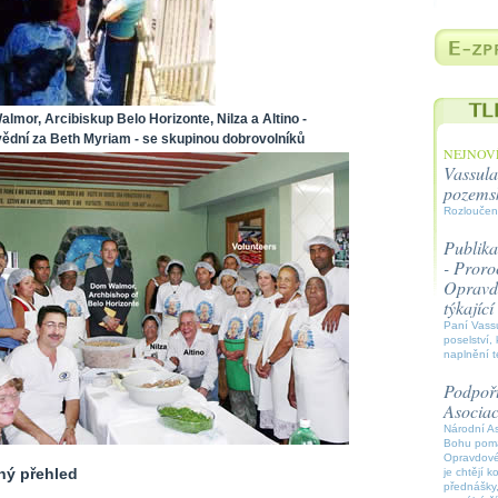
lmor, Arcibiskup Belo Horizonte, Nilza a Altino -
ědní za Beth Myriam - se skupinou dobrovolníků
NEJNOVĚ
Vassula
pozems
Rozloučen
Publika
- Proroc
Opravdo
týkajíc
Paní Vassu
poselství, 
naplnění t
Podpořt
Asocia
Národní A
Bohu pomáh
Opravdové
ný přehled
je chtějí k
přednášky,