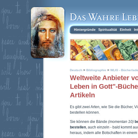
Hintergründe
Spiritualität
Einheit
In
»
»
Deutsch
Bibliographie
WLIG - Bücherlad
Weltweite Anbieter 
Leben in Gott"-Büch
Artikeln
Es gibt zwei Arten, wie Sie die Bücher, 
bestellen können.
Sie können die Bände
(momentan 10)
b
bestellen
, auch einzeln - bald kommt a
heraus, indem alle Botschaften in eine