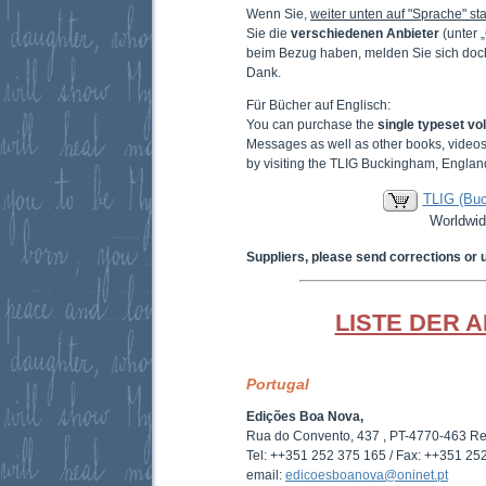
Wenn Sie,
weiter unten auf "Sprache" sta
Sie die
verschiedenen Anbieter
(unter 
beim Bezug haben, melden Sie sich doc
Dank.
Für Bücher auf Englisch:
You can purchase the
single typeset v
Messages as well as other books, video
by visiting the TLIG Buckingham, Englan
TLIG (Bu
Worldwid
Suppliers, please send corrections or 
LISTE DER 
Portugal
Edições Boa Nova,
Rua do Convento, 437 , PT-4770-463 R
Tel: ++351 252 375 165 / Fax: ++351 25
email:
edicoesboanova@oninet.pt