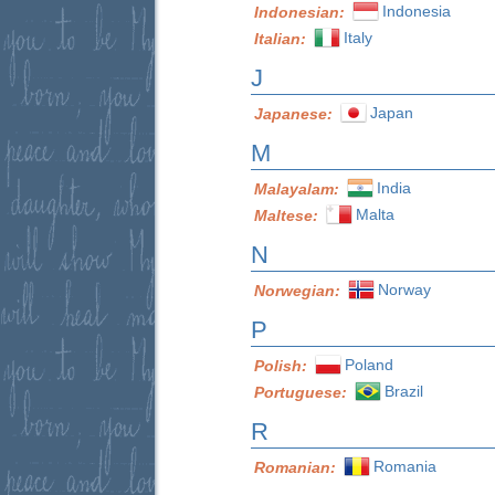
Indonesia
Indonesian:
Italy
Italian:
J
Japan
Japanese:
M
India
Malayalam:
Malta
Maltese:
N
Norway
Norwegian:
P
Poland
Polish:
Brazil
Portuguese:
R
Romania
Romanian: