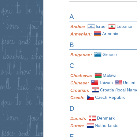
A
Israel
Lebanon
Arabic:
Armenia
Armenian:
B
Greece
Bulgarian:
C
Malawi
Chichewa:
Taiwan
United 
Chinese:
Croatia (local Nam
Croatian:
Czech Republic
Czech:
D
Denmark
Danish:
Netherlands
Dutch:
E