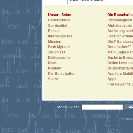
Unsere Seite:
Die Botschafte
Hintergründe
Chronologisch 
Spiritualität
Alphabetische 
Einheit
Auflistung nac
Interreligiöses
Kürzlich erhal
Mission
Die \"Handges
Beth Myriam
Botschaften\"
Zeugnisse
Mein Engel Dan
Bibliographie
Suche in Botsc
News
Online Lesen d
Kontakt
deutschsprach
Die Botschaften
App fürs Mobilt
Suche
Apps
Frei Gewählte 
Schnell-Suche
© Vassu