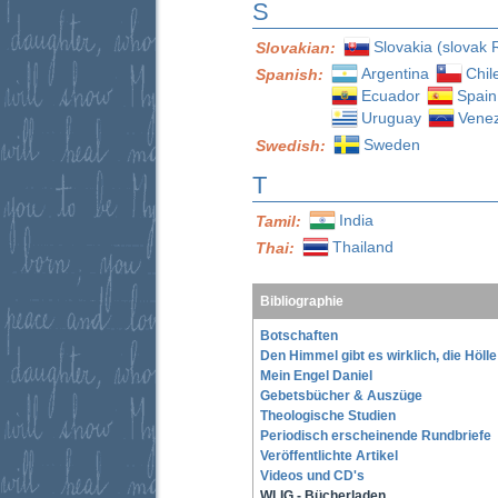
S
Slovakia (slovak 
Slovakian:
Argentina
Chil
Spanish:
Ecuador
Spain
Uruguay
Vene
Sweden
Swedish:
T
India
Tamil:
Thailand
Thai:
Bibliographie
Botschaften
Den Himmel gibt es wirklich, die Höll
Mein Engel Daniel
Gebetsbücher & Auszüge
Theologische Studien
Periodisch erscheinende Rundbriefe
Veröffentlichte Artikel
Videos und CD's
WLIG - Bücherladen