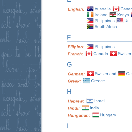
Australia
Cana
English:
Ireland
Kenya
Philippines
Uni
South Africa
F
Philippines
Filipino:
Canada
Switzer
French:
G
Switzerland
Ge
German:
Greece
Greek:
H
Israel
Hebrew:
India
Hindi:
Hungary
Hungarian:
I