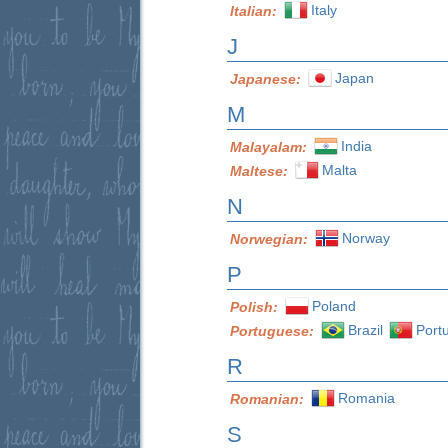
Italy
Italian:
J
Japan
Japanese:
M
India
Malayalam:
Malta
Maltese:
N
Norway
Norwegian:
P
Poland
Polish:
Brazil
Port
Portuguese:
R
Romania
Romanian:
S