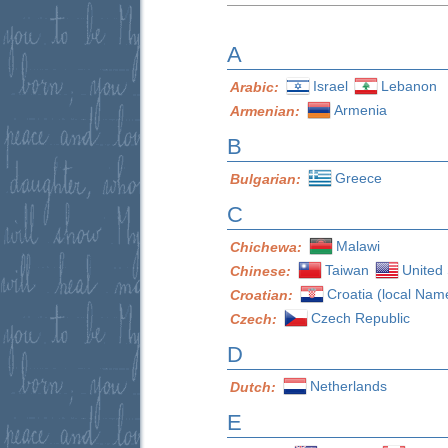
A
Israel
Lebanon
Arabic:
Armenia
Armenian:
B
Greece
Bulgarian:
C
Malawi
Chichewa:
Taiwan
United 
Chinese:
Croatia (local Nam
Croatian:
Czech Republic
Czech:
D
Netherlands
Dutch:
E