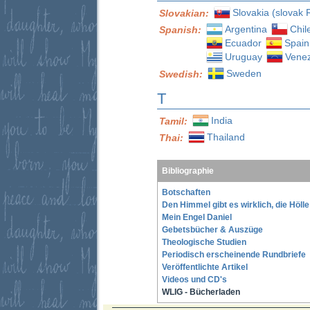
Slovakia (slovak 
Slovakian:
Argentina
Chil
Spanish:
Ecuador
Spain
Uruguay
Vene
Sweden
Swedish:
T
India
Tamil:
Thailand
Thai:
Bibliographie
Botschaften
Den Himmel gibt es wirklich, die Höll
Mein Engel Daniel
Gebetsbücher & Auszüge
Theologische Studien
Periodisch erscheinende Rundbriefe
Veröffentlichte Artikel
Videos und CD's
WLIG - Bücherladen