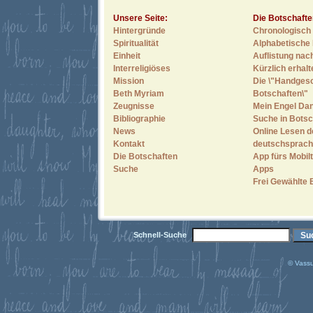
Unsere Seite:
Die Botschafte
Hintergründe
Chronologisch 
Spiritualität
Alphabetische 
Einheit
Auflistung nac
Interreligiöses
Kürzlich erhal
Mission
Die \"Handges
Beth Myriam
Botschaften\"
Zeugnisse
Mein Engel Dan
Bibliographie
Suche in Botsc
News
Online Lesen d
Kontakt
deutschsprach
Die Botschaften
App fürs Mobilt
Suche
Apps
Frei Gewählte 
Schnell-Suche
© Vassu