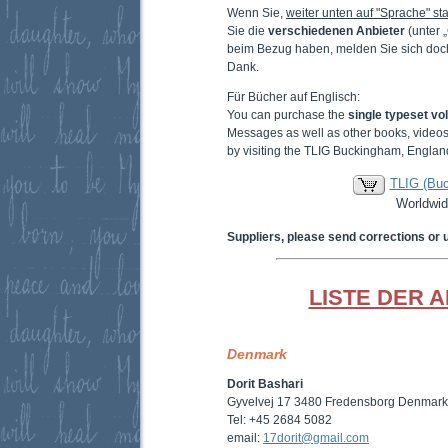
Wenn Sie,
weiter unten auf "Sprache" sta
Sie die
verschiedenen Anbieter
(unter 
beim Bezug haben, melden Sie sich doc
Dank.
Für Bücher auf Englisch:
You can purchase the
single typeset v
Messages as well as other books, video
by visiting the TLIG Buckingham, Englan
TLIG (Bu
Worldwid
Suppliers, please send corrections or 
LISTE DER 
Denmark
Dorit Bashari
Gyvelvej 17 3480 Fredensborg Denmark
Tel: +45 2684 5082
email:
17dorit@gmail.com