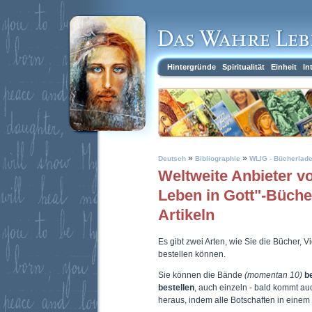
Hintergründe
Spiritualität
Einheit
In
»
»
Deutsch
Bibliographie
WLIG - Bücherlad
Weltweite Anbieter 
Leben in Gott"-Büch
Artikeln
Es gibt zwei Arten, wie Sie die Bücher, 
bestellen können.
Sie können die Bände
(momentan 10)
b
bestellen
, auch einzeln - bald kommt a
heraus, indem alle Botschaften in eine