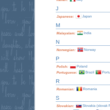
J
Japan
Japanese:
M
India
Malayalam:
N
Norway
Norwegian:
P
Poland
Polish:
Brazil
Port
Portuguese:
R
Romania
Romanian:
S
Slovakia (slovak 
Slovakian: