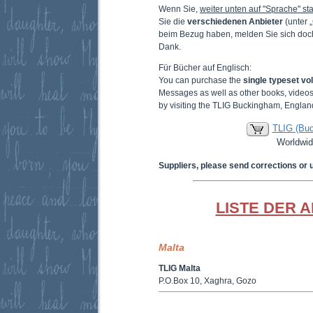
Wenn Sie,
weiter unten auf "Sprache" sta
Sie die
verschiedenen Anbieter
(unter 
beim Bezug haben, melden Sie sich doc
Dank.
Für Bücher auf Englisch:
You can purchase the
single typeset v
Messages as well as other books, video
by visiting the TLIG Buckingham, Englan
TLIG (Bu
Worldwid
Suppliers, please send corrections or 
LISTE DER 
Malta
TLIG Malta
P.O.Box 10, Xaghra, Gozo