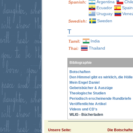
Argentina
Chil
Spanish:
Ecuador
Spain
Uruguay
Vene
Sweden
Swedish:
T
India
Tamil:
Thailand
Thai:
Bibliographie
Botschaften
Den Himmel gibt es wirklich, die Höll
Mein Engel Daniel
Gebetsbücher & Auszüge
Theologische Studien
Periodisch erscheinende Rundbriefe
Veröffentlichte Artikel
Videos und CD's
WLIG - Bücherladen
Unsere Seite:
Die Botschafte