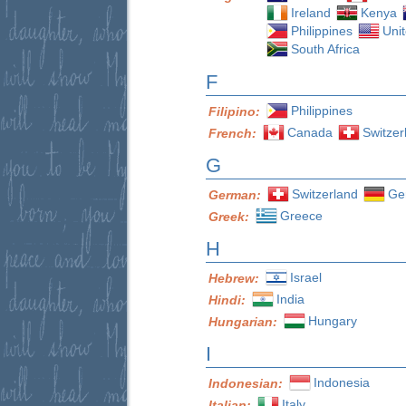
Ireland
Kenya
Philippines
Uni
South Africa
F
Philippines
Filipino:
Canada
Switzer
French:
G
Switzerland
Ge
German:
Greece
Greek:
H
Israel
Hebrew:
India
Hindi:
Hungary
Hungarian:
I
Indonesia
Indonesian:
Italy
Italian: