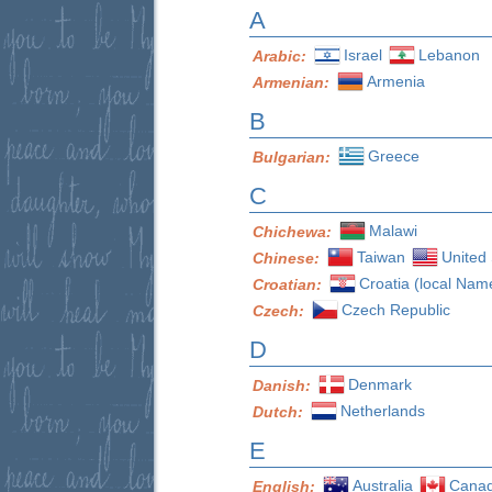
A
Israel
Lebanon
Arabic:
Armenia
Armenian:
B
Greece
Bulgarian:
C
Malawi
Chichewa:
Taiwan
United 
Chinese:
Croatia (local Nam
Croatian:
Czech Republic
Czech:
D
Denmark
Danish:
Netherlands
Dutch:
E
Australia
Cana
English: