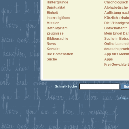
Hintergründe
Chronologisch 
Spiritualität
Alphabetische 
Einheit
Auflistung nac
Interreligiöses
Kürzlich erhal
Mission
Die \"Handges
Beth Myriam
Botschaften\"
Zeugnisse
Mein Engel Dan
Bibliographie
Suche in Botsc
News
Online Lesen d
Kontakt
deutschsprach
Die Botschaften
App fürs Mobilt
Suche
Apps
Frei Gewählte 
Schnell-Suche
© Vassu