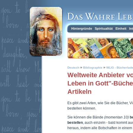
Hintergründe
Spiritualität
Einheit
In
»
»
Deutsch
Bibliographie
WLIG - Bücherlad
Weltweite Anbieter 
Leben in Gott"-Büch
Artikeln
Es gibt zwei Arten, wie Sie die Bücher, 
bestellen können.
Sie können die Bände
(momentan 10)
b
bestellen
, auch einzeln - bald kommt a
heraus, indem alle Botschaften in eine