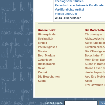
Theologische Studien
Periodisch erscheinende Rundbriefe
Veröffentlichte Artikel
Videos und CD's
WLIG - Bücherladen
Unsere Seite:
Die Botschafte
Hintergründe
Chronologisch 
Spiritualität
Alphabetische 
Einheit
Auflistung nac
Interreligiöses
Kürzlich erhal
Mission
Die \"Handges
Beth Myriam
Botschaften\"
Zeugnisse
Mein Engel Dan
Bibliographie
Suche in Botsc
News
Online Lesen d
Kontakt
deutschsprach
Die Botschaften
App fürs Mobilt
Suche
Apps
Frei Gewählte 
Schnell-Suche