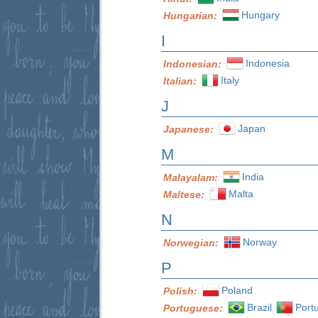
Hungary
Hungarian:
I
Indonesia
Indonesian:
Italy
Italian:
J
Japan
Japanese:
M
India
Malayalam:
Malta
Maltese:
N
Norway
Norwegian:
P
Poland
Polish:
Brazil
Port
Portuguese: