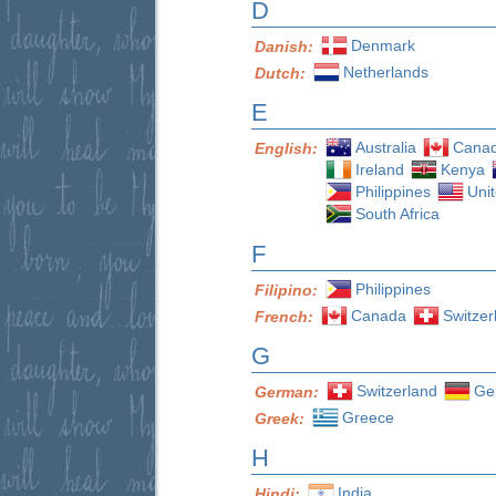
D
Denmark
Danish:
Netherlands
Dutch:
E
Australia
Cana
English:
Ireland
Kenya
Philippines
Uni
South Africa
F
Philippines
Filipino:
Canada
Switzer
French:
G
Switzerland
Ge
German:
Greece
Greek:
H
India
Hindi: