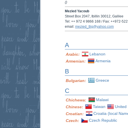
(
)
Mezied Yacoub
Street Box 2047, Ibillin 30012, Galilee
Tel: ++ 972 4 9866 168 / Fax: ++972-52
email:
mezied_tlig@yahoo.com
A
Lebanon
Arabic:
Armenia
Armenian:
B
Greece
Bulgarian:
C
Malawi
Chichewa:
Taiwan
United 
Chinese:
Croatia (local Nam
Croatian:
Czech Republic
Czech: