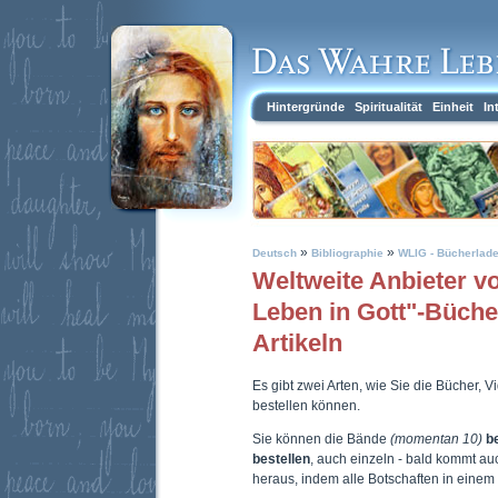
Hintergründe
Spiritualität
Einheit
In
»
»
Deutsch
Bibliographie
WLIG - Bücherlad
Weltweite Anbieter 
Leben in Gott"-Büch
Artikeln
Es gibt zwei Arten, wie Sie die Bücher, 
bestellen können.
Sie können die Bände
(momentan 10)
b
bestellen
, auch einzeln - bald kommt a
heraus, indem alle Botschaften in eine