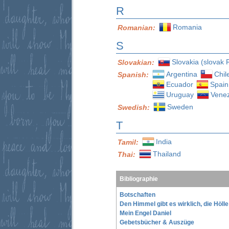
R
Romania
Romanian:
S
Slovakia (slovak 
Slovakian:
Argentina
Chil
Spanish:
Ecuador
Spain
Uruguay
Vene
Sweden
Swedish:
T
India
Tamil:
Thailand
Thai:
Bibliographie
Botschaften
Den Himmel gibt es wirklich, die Höll
Mein Engel Daniel
Gebetsbücher & Auszüge