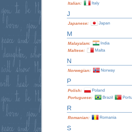
Italy
Italian:
J
Japan
Japanese:
M
India
Malayalam:
Malta
Maltese:
N
Norway
Norwegian:
P
Poland
Polish:
Brazil
Port
Portuguese:
R
Romania
Romanian:
S