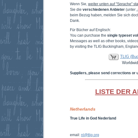
Wenn Sie,
weiter unten auf "Sprache" sta
Sie die
verschiedenen Anbieter
(unter 
beim Bezug haben, melden Sie sich doc
Dank.
Für Bücher auf Englisch:
You can purchase the
single typeset v
Messages as well as other books, video
by visiting the TLIG Buckingham, Englan
TLIG (Bu
Worldwid
Suppliers, please send corrections or 
LISTE DER 
Netherlands
True Life in God Nederland
email:
nl@tlig.org