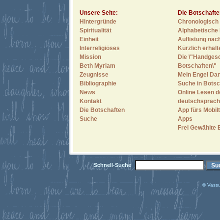
Unsere Seite:
Die Botschafte
Hintergründe
Chronologisch 
Spiritualität
Alphabetische 
Einheit
Auflistung nac
Interreligiöses
Kürzlich erhal
Mission
Die \"Handges
Beth Myriam
Botschaften\"
Zeugnisse
Mein Engel Dan
Bibliographie
Suche in Botsc
News
Online Lesen d
Kontakt
deutschsprach
Die Botschaften
App fürs Mobilt
Suche
Apps
Frei Gewählte 
Schnell-Suche
© Vassu