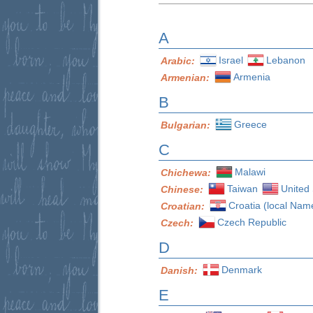
A
Israel
Lebanon
Arabic:
Armenia
Armenian:
B
Greece
Bulgarian:
C
Malawi
Chichewa:
Taiwan
United 
Chinese:
Croatia (local Nam
Croatian:
Czech Republic
Czech:
D
Denmark
Danish:
E