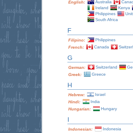
Australia
Cana
English:
Ireland
Kenya
Philippines
Uni
South Africa
F
Philippines
Filipino:
Canada
Switzer
French:
G
Switzerland
Ge
German:
Greece
Greek:
H
Israel
Hebrew:
India
Hindi:
Hungary
Hungarian:
I
Indonesia
Indonesian: