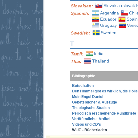
Slovakia (slovak 
Slovakian:
Argentina
Chil
Spanish:
Ecuador
Spain
Uruguay
Vene
Sweden
Swedish:
T
India
Tamil:
Thailand
Thai:
Bibliographie
Botschaften
Den Himmel gibt es wirklich, die Höll
Mein Engel Daniel
Gebetsbücher & Auszüge
Theologische Studien
Periodisch erscheinende Rundbriefe
Veröffentlichte Artikel
Videos und CD's
WLIG - Bücherladen