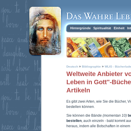
Hintergründe
Spiritualität
Einheit
In
»
»
Deutsch
Bibliographie
WLIG - Bücherlad
Weltweite Anbieter 
Leben in Gott"-Büch
Artikeln
Es gibt zwei Arten, wie Sie die Bücher, 
bestellen können.
Sie können die Bände
(momentan 10)
b
bestellen
, auch einzeln - bald kommt a
heraus, indem alle Botschaften in eine