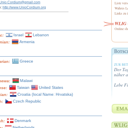
Unio.Cordium@gmail.com
Liste ver
e:
http://www.UnioCordium.org
Wahres Le
Links zu i
WLIG -
Online sh
Israel
Lebanon
ic:
Armenia
nian:
Greece
arian:
ZUR BE
Der Tag
näher a
Malawi
hewa:
Lebe F
Taiwan
United States
ese:
Croatia (local Name: Hrvatska)
tian:
Czech Republic
h:
Denmark
sh:
Netherlands
h: