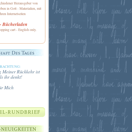
schiedener Herausgeber von
ben in Gott - Materialien, mit
hren Internetseiten
 Bücherladen
opping cart - English only.
TRACHTUNG:
 Meiner Rückkehr ist
ls ihr denkt!
ür Mich