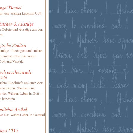
ngel Daniel
nn vom Wahren Leben in Gott
bücher & Auszüge
te Gebete und Auszüge aus den
en
gische Studien
ändige, Theologen und andere
 schreiben über das Wahre
Gott und Vassula
sch erscheinende
iefe
ichte Rundbriefe aus aller Welt,
verschiedene Themen und
en des Wahren Leben in Gott -
s berichten
ntlichte Artikel
ber Das Wahre Leben in Got und
 und CD's