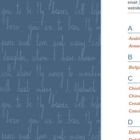
email:
websit
A
Arab
Arme
B
Bulg
C
Chic
Chin
Croa
Czec
D
Dani
Dutc