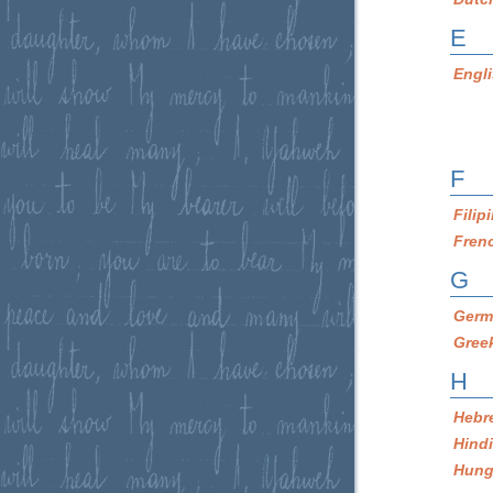
E
Engl
F
Filip
Fren
G
Germ
Gree
H
Hebr
Hind
Hung