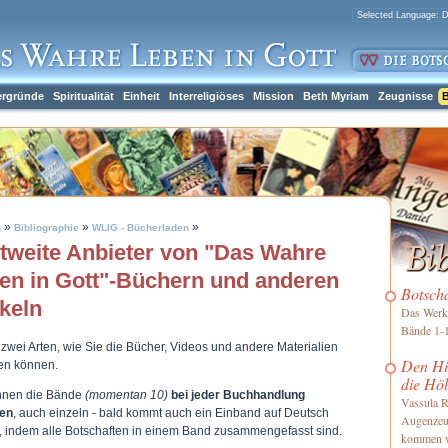
ergründe
Spiritualität
Einheit
Interreligiöses
Mission
Beth Myriam
Zeugnisse
B
»
»
»
h
Bibliographie
WLIG - Bücherladen
tweite Anbieter von "Das Wahre
en in Gott"-Büchern und anderen
Botsch
ikeln
Das Werk 
Bände 1-1
 zwei Arten, wie Sie die Bücher, Videos und andere Materialien
Den Him
len können.
die Höl
nnen die Bände
(momentan 10)
bei jeder Buchhandlung
Vassula R
len
, auch einzeln - bald kommt auch ein Einband auf Deutsch
Augenzeu
, indem alle Botschaften in einem Band zusammengefasst sind.
kommen 