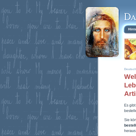
Hint
Deutsc
Wel
Leb
Art
Es gibt
bestel
Sie kö
bestel
heraus