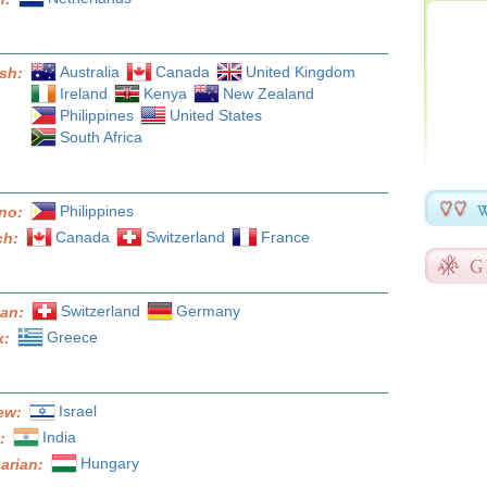
Australia
Canada
United Kingdom
ish:
Ireland
Kenya
New Zealand
Philippines
United States
South Africa
Philippines
ino:
Canada
Switzerland
France
ch:
Switzerland
Germany
an:
Greece
k:
Israel
ew:
India
i:
Hungary
arian: