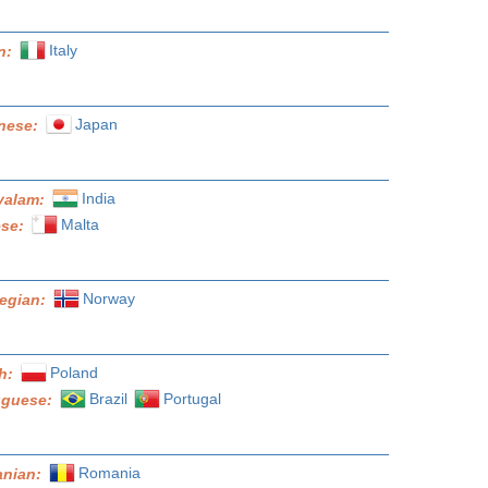
Italy
an:
Japan
nese:
India
yalam:
Malta
ese:
Norway
egian:
Poland
sh:
Brazil
Portugal
uguese:
Romania
nian: