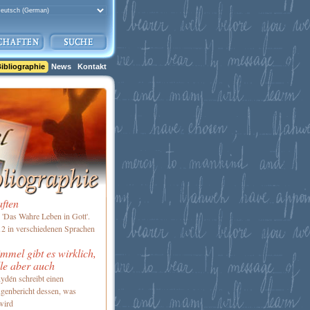
ibliographie
News
Kontakt
aften
'Das Wahre Leben in Gott'.
2 in verschiedenen Sprachen
mel gibt es wirklich,
le aber auch
ydén schreibt einen
genbericht dessen, was
wird