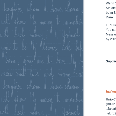
Wenn 
Sie di
beim B
Dank.
Für Büc
You ca
Messag
by vis
Suppli
Indon
Unio C
(Buku:
, Jaka
Tel: (6