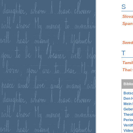
S
Slov
Span
Swed
T
Tami
Thai
Bibli
Botsc
Den H
Mein 
Gebe
Theol
Perio
Veröf
Video