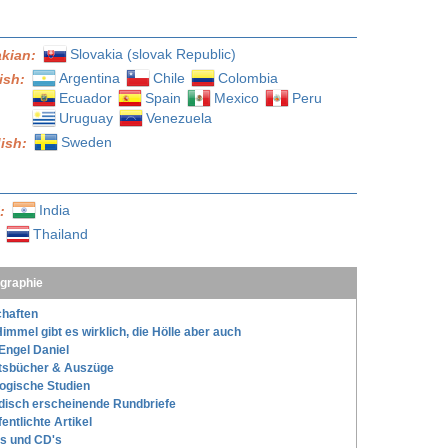
Slovakia (slovak Republic)
akian:
Argentina
Chile
Colombia
ish:
Ecuador
Spain
Mexico
Peru
Uruguay
Venezuela
Sweden
ish:
India
l:
Thailand
:
ographie
haften
immel gibt es wirklich, die Hölle aber auch
Engel Daniel
tsbücher & Auszüge
ogische Studien
disch erscheinende Rundbriefe
fentlichte Artikel
s und CD's