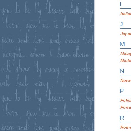
I
Itali
J
Japa
M
Mala
Malt
N
Norw
P
Poli
Port
R
Roma