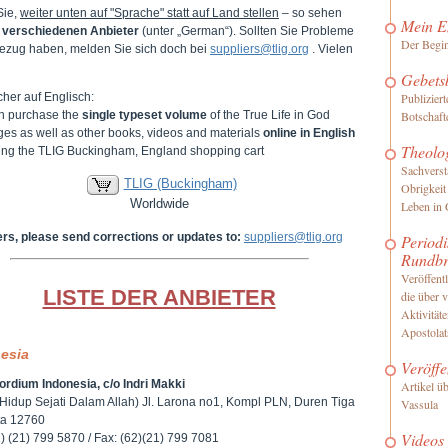
Sie,
weiter unten auf "Sprache" statt auf Land stellen
– so sehen
Mein E
e
verschiedenen Anbieter
(unter „German“). Sollten Sie Probleme
Der Begi
ezug haben, melden Sie sich doch bei
suppliers@tlig.org
. Vielen
Gebets
her auf Englisch:
Publizier
n purchase the
single typeset volume
of the True Life in God
Botschaft
es as well as other books, videos and materials
online in English
Theolo
iting the TLIG Buckingham, England shopping cart
Sachverst
TLIG (Buckingham)
Obrigkeit
Worldwide
Leben in 
ers, please send corrections or updates to:
suppliers@tlig.org
Periodi
Rundbr
Veröffentl
LISTE DER ANBIETER
die über 
Aktivität
Apostolat
esia
Veröffe
ordium Indonesia, c/o Indri Makki
Artikel ü
 Hidup Sejati Dalam Allah) Jl. Larona no1, Kompl PLN, Duren Tiga
Vassula
rta 12760
Videos
2) (21) 799 5870 / Fax: (62)(21) 799 7081