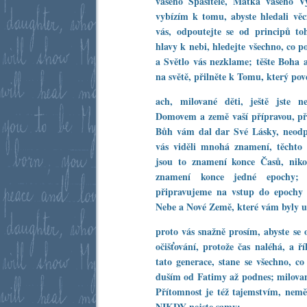
vašeho Spasitele, Matka vašeho V
vybízím k tomu, abyste hledali věc
vás, odpoutejte se od principů to
hlavy k nebi, hledejte všechno, co p
a Světlo vás nezklame; těšte Boha 
na světě, přilněte k Tomu, který po
ach, milované děti, ještě jste 
Domovem a země vaší přípravou, př
Bůh vám dal dar Své Lásky, neodp
vás viděli mnohá znamení, těchto 
jsou to znamení konce Časů, niko
znamení konce jedné epochy;
připravujeme na vstup do epochy
Nebe a Nové Země, které vám byly u
proto vás snažně prosím, abyste se o
očišťování, protože čas naléhá, a 
tato generace, stane se všechno, c
duším od Fatimy až podnes; milované
Přítomnost je též tajemstvím, nemě
NIKDY nejste samy;