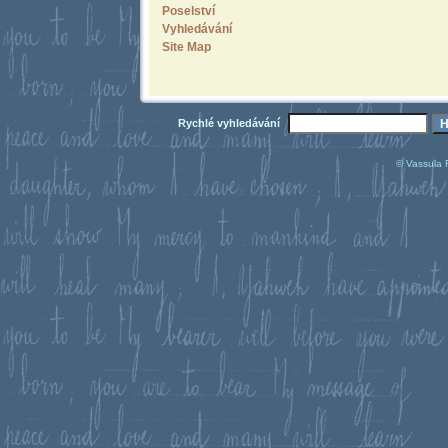
Poselství
Vyhledávání
Site Map
Rychlé vyhledávání
© Vassula