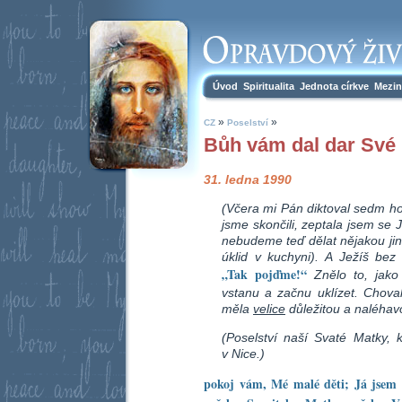
Úvod
Spiritualita
Jednota církve
Mezin
»
»
CZ
Poselství
Bůh vám dal dar Své
31. ledna 1990
(Včera mi Pán diktoval sedm ho
jsme skončili, zeptala jsem se 
nebudeme teď dělat nějakou jin
úklid v kuchyni). A Ježíš bez
„Tak pojďme!“
Znělo to, jako
vstanu a začnu uklízet. Chova
měla
velice
důležitou a naléhavo
(Poselství naší Svaté Matky, 
v Nice.)
pokoj vám, Mé malé děti; Já jsem