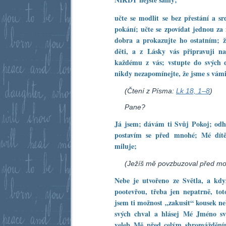
učte se modlit se bez přestání a sr
pokání; učte se zpovídat jednou za
dobra a prokazujte ho ostatním; ži
děti, a z Lásky vás připravuji 
každému z vás; vstupte do svých
nikdy nezapomínejte, že jsme s vámi
(Čtení z Písma:
Lk 18, 1–8
)
Pane?
Já jsem; dávám ti Svůj Pokoj; od
postavím se před mnohé; Mé dítě
miluje;
(Ježíš mě povzbuzoval před mod
Nebe je utvořeno ze Světla, a kd
pootevřou, třeba jen nepatrně, toto
jsem ti možnost „zakusit“ kousek n
svých chval a hlásej Mé Jméno s
veleb Mě před celým shromážděním