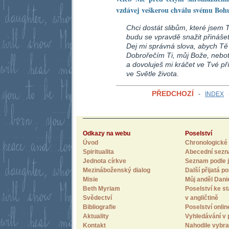
vzdávej veškerou chválu svému Bohu
Chci dostát slibům, které jsem 
budu se vpravdě snažit přinášet
Dej mi správná slova, abych Tě 
Dobrořečím Ti, můj Bože, nebo
a dovoluješ mi kráčet ve Tvé př
ve Světle života.
PŘEDCHOZÍ
-
INDEX
Odkazy na webu
Poselství
Úvod
Chronologické 
Spiritualita
Abecední sez
Jednota církve
Seznam podle j
Mezináboženský dialog
Další přijatá po
Misie
Můj anděl Dani
Beth Myriam
Poselství ke st
Svědectví
v angličtině
Bibliografie
Poselství onlin
Aktuality
Vyhledávání v 
Kontakt
Nahodile vybra