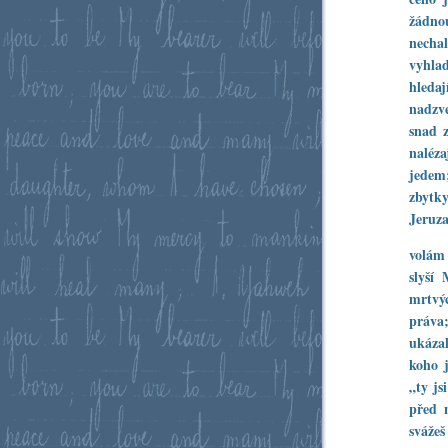
žádnou
necha
vyhla
hledaj
nadzv
snad z
naléza
jedem;
zbytk
Jeruza
volám 
slyší
mrtvýc
práva;
ukázal
koho 
„ty js
před n
svážeš