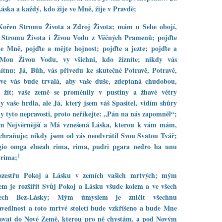
áska a každý, kdo žije ve Mně, žije v Pravdě;
Kořen Stromu Života a Zdroj Života; mám u Sebe obojí,
 Stromu Života i Živou Vodu z Věčných Pramenů; pojďte
e Mně, pojďte a mějte hojnost; pojďte a jezte; pojďte a
 Mou Živou Vodu, vy všichni, kdo žízníte; nikdy vás
tnu; Já, Bůh, vás přivedu ke skutečné Potravě, Potravě,
 ve vás bude trvalá, aby vaše duše, zdeptaná chudobou,
 žít; vaše země se proměnily v pustiny a žhavé větry
ly vaše hrdla, ale Já, který jsem váš Spasitel, vidím shůry
y tyto nepravosti, proto neříkejte: „Pán na nás zapomněl“;
em Nejvěrnější a Má vznešená Láska, kterou k vám mám,
chraňuje; nikdy jsem od vás neodvrátil Svou Svatou Tvář;
gio omga elneah rima, rima, pudri pgara nedro ha unu
1
rima;
rozestřu Pokoj a Lásku v zemích vašich mrtvých; mým
m je rozšířit Svůj Pokoj a Lásku všude kolem a ve všech
dech Bez-Lásky; Mým úmyslem je zničit všechnu
vedlnost a toto mrtvé století bude vzkříšeno a bude Mne
dovat do Nové Země, kterou pro ně chystám, a pod Novým