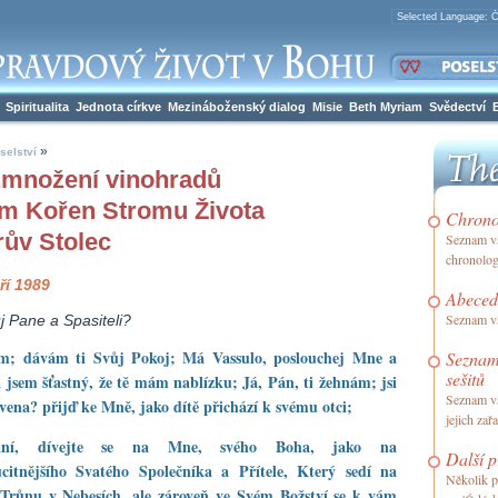
Spiritualita
Jednota církve
Mezináboženský dialog
Misie
Beth Myriam
Svědectví
»
selství
množení vinohradů
m Kořen Stromu Života
Chrono
rův Stolec
Seznam vš
chronolo
ří 1989
Abeced
Seznam vš
j Pane a Spasiteli?
em; dávám ti Svůj Pokoj; Má Vassulo, poslouchej Mne a
Seznam
sešitů
á jsem šťastný, že tě mám nablízku; Já, Pán, ti žehnám; jsi
Seznam vš
vena? přijď ke Mně, jako dítě přichází k svému otci;
jejich zař
vaní, dívejte se na Mne, svého Boha, jako na
Další p
ucitnějšího Svatého Společníka a Přítele, Který sedí na
Několik po
Trůnu v Nebesích, ale zároveň ve Svém Božství se k vám