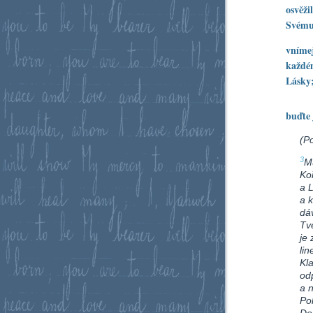
osvěž
Svému
vníme
každé
Lásky
buďte 
(Po
3
Mů
Ko
a 
a 
dá
Tv
je 
lin
Kl
od
a n
Po
Do