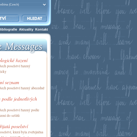
Bibliografie
Aktuality
Kontakt
logické řazení
ech poselství řazený
gicky
ní seznam
ech poselství řazený abecedně
 podle jednotlivých
ech poselství řazený podle
azení do sešitů
řijatá poselství
selství, která byla zveřejněna