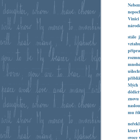
Nebem
nepoch
Vinici
národ
stále 
vztah
připr
rozmno
mnohé
ušlech
přibli
Mých 
dědict
znovu
naslou
mu řík
neřekl
které 
ovoce 