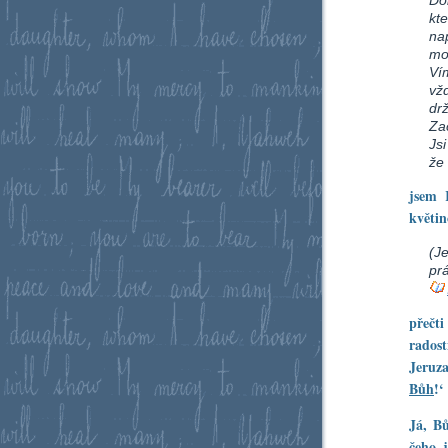
kt
na
mo
Ví
vž
drž
Za
Js
že
jsem 
květin
(J
pr
přečt
rados
Jeruz
Bůh
!‘
Já, Bů
čeho j