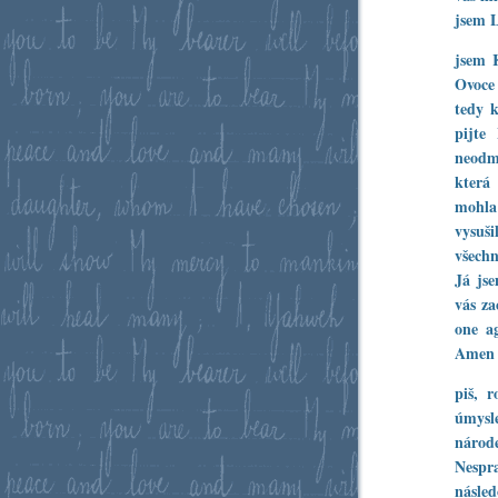
jsem L
jsem 
Ovoce
tedy k
pijte
neodmí
která
mohla
vysuši
všechn
Já js
vás za
one a
Amen 
piš, 
úmysle
náro
Nespra
násle