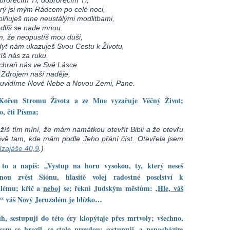
erý jsi mým Rádcem po celé noci,
plňuješ mne neustálými modlitbami,
dlíš se nade mnou.
m, že neopustíš mou duši,
dyť nám ukazuješ Svou Cestu k Životu,
íš nás za ruku.
chraň nás ve Své Lásce.
i Zdrojem naší naděje,
 uvidíme Nové Nebe a Novou Zemi, Pane.
Kořen Stromu Života a ze Mne vyzařuje Věčný Život;
o, čti Písma;
ežíš tím míní, že mám namátkou otevřít Bibli a že otevřu
ávě tam, kde mám podle Jeho přání číst. Otevřela jsem
Izajáše 40,9
.)
i to a napiš: „Vystup na horu vysokou, ty, který neseš
tnou zvěst Siónu, hlasitě volej radostné poselství k
alému; křič a
neboj
se; řekni Judským městům: ‚
Hle, váš
 “ váš Nový Jeruzalém je blízko…
h, sestupuji do této éry klopýtaje přes mrtvoly; všechno,
sem se hrozil, se stalo pravdou; sestupuji, a nenacházím