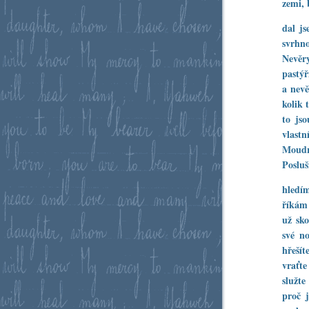
zemi, 
dal js
svrhn
Nevěr
pastýř
a nevě
kolik 
to jso
vlastn
Moudr
Posluš
hledí
říká
už sko
své no
hřeší
vraťte
služt
proč j