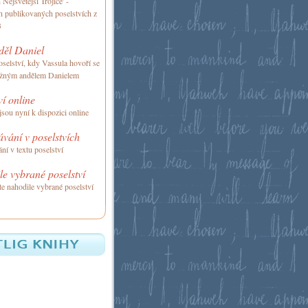
Nejsvětější Trojice' -
h publikovaných poselstvích z
3
děl Daniel
oselství, kdy Vassula hovoří se
ážným andělem Danielem
ví online
jsou nyní k dispozici online
vání v poselstvích
ní v textu poselství
e vybrané poselství
te nahodile vybrané poselství