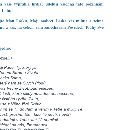
ila vaše vyprahlá hrdla; uděluji všechna tato požehnání
 Lidu;
jte Mou Lásku, Moji maličcí, Láska vás miluje a žehná
mu z vás, na čelech vám zanechávám Povzdech Touhy Své
;
jedno;
zději:)
j Pane, Ty, který jsi
řenem Stromu Života
Láska Sama,
který nám ze Svých Plodů
váš Věčný Život, buď veleben.
é Listí, které nikdy nevadne ani neschne,
z čistého ryzího Zlata,
e se z Něho živé Světlo.
aním se Ti, doufám a věřím v Tebe a miluji Tě,
pusť, prosím, těm, kdo Tě nectí, nevěří
edoufají v Tebe, ani Tě nemilují.
hlédni na nás, Emmanueli.
brořečím Ti, dobrořečím Ti,