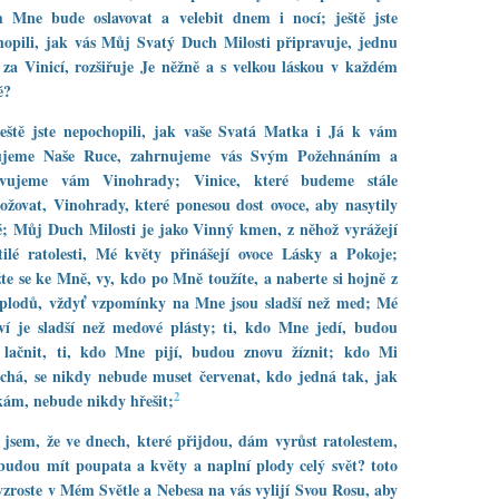
 Mne bude oslavovat a velebit dnem i nocí; ještě jste
opili, jak vás Můj Svatý Duch Milosti připravuje, jednu
 za Vinicí, rozšiřuje Je něžně a s velkou láskou v každém
ě?
ještě jste nepochopili, jak vaše Svatá Matka i Já k vám
ujeme Naše Ruce, zahrnujeme vás Svým Požehnáním a
avujeme vám Vinohrady; Vinice, které budeme stále
žovat, Vinohrady, které ponesou dost ovoce, aby nasytily
; Můj Duch Milosti je jako Vinný kmen, z něhož vyrážejí
tilé ratolesti, Mé květy přinášejí ovoce Lásky a Pokoje;
žte se ke Mně, vy, kdo po Mně toužíte, a naberte si hojně z
plodů, vždyť vzpomínky na Mne jsou sladší než med; Mé
ví je sladší než medové plásty; ti, kdo Mne jedí, budou
 lačnit, ti, kdo Mne pijí, budou znovu žíznit; kdo Mi
chá, se nikdy nebude muset červenat, kdo jedná tak, jak
2
ám, nebude nikdy hřešit;
 jsem, že ve dnech, které přijdou, dám vyrůst ratolestem,
budou mít poupata a květy a naplní plody celý svět? toto
vzroste v Mém Světle a Nebesa na vás vylijí Svou Rosu, aby