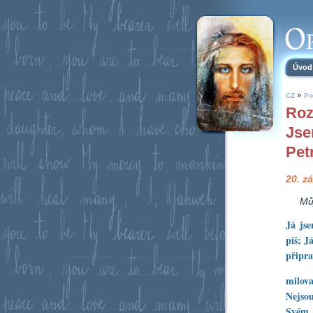
Úvod
»
CZ
Po
Roz
Jse
Pet
20. zá
Mů
Já js
piš; J
připra
milo
Nejso
Svém 