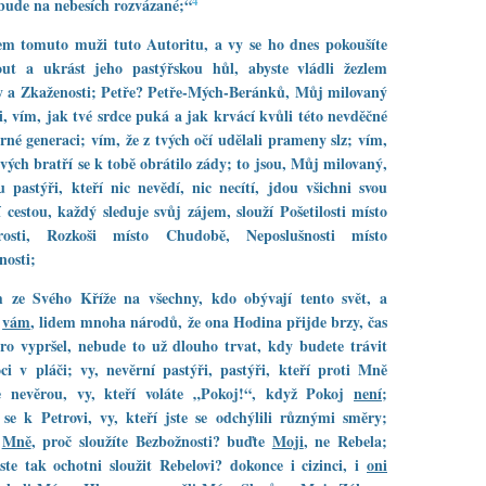
4
bude na nebesích rozvázané;“
em tomuto muži tuto Autoritu, a vy se ho dnes pokoušíte
out a ukrást jeho pastýřskou hůl, abyste vládli žezlem
y a Zkaženosti; Petře? Petře-Mých-Beránků, Můj milovaný
i, vím, jak tvé srdce puká a jak krvácí kvůli této nevděčné
rné generaci; vím, že z tvých očí udělali prameny slz; vím,
tvých bratří se k tobě obrátilo zády; to jsou, Můj milovaný,
u pastýři, kteří nic nevědí, nic necítí, jdou všichni svou
í cestou, každý sleduje svůj zájem, slouží Pošetilosti místo
osti, Rozkoši místo Chudobě, Neposlušnosti místo
nosti;
m ze Svého Kříže na všechny, kdo obývají tento svět, a
m
vám
, lidem mnoha národů, že ona Hodina přijde brzy, čas
ro vypršel, nebude to už dlouho trvat, kdy budete trávit
ci v pláči; vy, nevěrní pastýři, pastýři, kteří proti Mně
te nevěrou, vy, kteří voláte „Pokoj!“, když Pokoj
není
;
 se k Petrovi, vy, kteří jste se odchýlili různými směry;
e
Mně
, proč sloužíte Bezbožnosti? buďte
Moji
, ne Rebela;
ste tak ochotni sloužit Rebelovi? dokonce i cizinci, i
oni