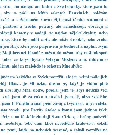
 víru, ani naději, ani lásku a Své beránky, které jsem tu
l, aby se pásli na Mých zelených Pastvinách, nalézám
dovělé a v žalostném stavu; žijí mezi těmito sutinami a
í přístřeší a trochu potravy, ale nenacházejí; obracejí a
edávají kameny v naději, že najdou nějaké drobty, nebo
rnko, které by mohli zasít, ale místo drobků, nebo zrnka
jí jen štíry, kteří jsou připraveni je bodnout a naplnit svým
 Moji beránci bloudí z města do města, aby našli alespoň
y toho, co kdysi bývalo Velkým Městem; ano, mluvím o
lému, ale jen málokdo je ochoten Mne slyšet;
jménem každého ze Svých pastýřů, ale jen velmi málo jich
 Můj Hlas… je Mi úzko, dusím se, když je vidím plné
h slov; slyš Mne, dcero, povolal jsem tě, abys sloužila věci
 vzal jsem tě za ruku a utvářel jsem tě, abys svědčila;
 jsem ti Pravdu a sňal jsem závoj z tvých očí, abys viděla,
jsem vyvolil pro Petrův Stolec a komu jsem jednou řekl:
i Petr, a na té skále zbuduji Svou Církev, a brány podsvětí
í neobstojí; tobě dám klíče nebeského království: cokoli
 na zemi, bude na nebesích svázané, a cokoli rozvážeš na