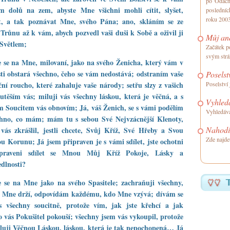
po 'Ódách 
ím dolů na zem, abyste Mne všichni mohli cítit, slyšet,
posledníc
roku 200
t, a tak poznávat Mne, svého Pána; ano, skláním se ze
Trůnu až k vám, abych pozvedl vaši duši k Sobě a oživil ji
Můj an
Světlem;
Začátek p
svým str
e se na Mne, milovaní, jako na svého Ženicha, který vám v
ti obstará všechno, čeho se vám nedostává; odstraním vaše
Poselst
ní roucho, které zahaluje vaše národy; setřu slzy z vašich
Poselství 
 utěším vás; miluji vás všechny láskou, která je věčná, a s
Vyhledá
 Soucitem vás obnovím; Já, váš Ženich, se s vámi podělím
Vyhledává
chno, co mám; mám tu s sebou Své Nejvzácnější Klenoty,
Nahodil
vás zkrášlil, jestli chcete, Svůj Kříž, Své Hřeby a Svou
Zde najde
u Korunu; Já jsem připraven je s vámi sdílet, jste ochotni
praveni sdílet se Mnou Můj Kříž Pokoje, Lásky a
dlnosti?
e se na Mne jako na svého Spasitele; zachraňuji všechny,
e Mne drží, odpovídám každému, kdo Mne vzývá; dívám se
s všechny soucitně, protože vím, jak jste křehcí a jak
 vás Pokušitel pokouší; všechny jsem vás vykoupil, protože
luji Věčnou Láskou, láskou, která je tak nepochopená… Já