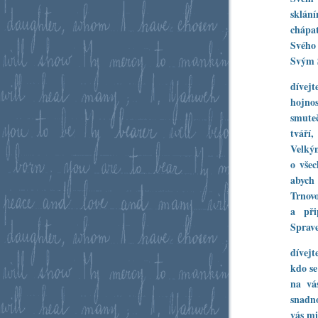
sklán
chápa
Svého 
Svým 
dívejt
hojnos
smuteč
tváří,
Velkým
o vše
abych 
Trnovo
a při
Sprave
dívejt
kdo s
na vá
snadno
vás mi