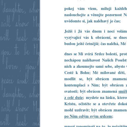
pokoj vám všem, miluji každ
naslouchejte a věnujte pozornost N
uvědomte si, jak naléhavý je čas;
Ježíš i Já vás dnem i nocí volám
vyzývající vás k obrácení, se dnes
budou ještě četnější; čas naléhá, Mé 
dnes se Mi svírá Srdce bolestí, pro
nechápou naléhavost Našich Poselst
nich a zkoumejte sami sebe, abyste v
Cestě k Bohu; Mé milované děti, 
modlit se, být obrácen znamen
kontemplaci s Ním; být obrácen 
svatosti; být obrácen znamená
smíř
z celé duše
; myslete na lásku, ktero
Kristu, očistěte se a otevřete doko
mohl uzdravit; být obrácen zname
po Něm celým svým srdcem
;
mnozí zapomínají na to, že největš