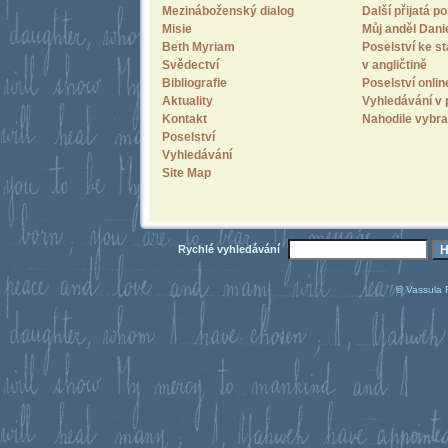
Mezináboženský dialog
Další přijatá po
Misie
Můj anděl Dani
Beth Myriam
Poselství ke st
Svědectví
v angličtině
Bibliografie
Poselství onlin
Aktuality
Vyhledávání v 
Kontakt
Nahodile vybra
Poselství
Vyhledávání
Site Map
Rychlé vyhledávání
© Vassula