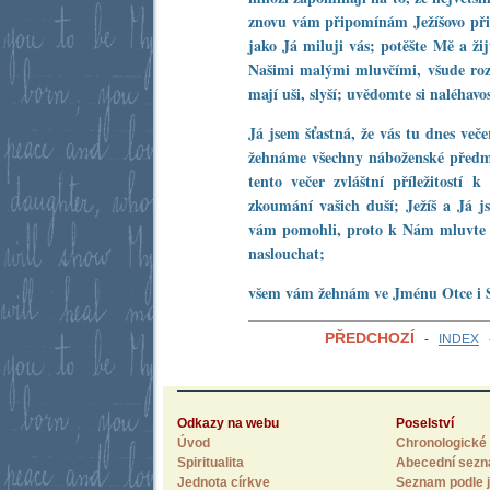
znovu vám připomínám Ježíšovo přik
jako Já miluji vás; potěšte Mě a ži
Našimi malými mluvčími, všude rozs
mají uši, slyší; uvědomte si naléhavo
Já jsem šťastná, že vás tu dnes ve
žehnáme všechny náboženské předmět
tento večer zvláštní příležitostí
zkoumání vašich duší; Ježíš a Já 
vám pomohli, proto k Nám mluvt
naslouchat;
všem vám žehnám ve Jménu Otce i 
PŘEDCHOZÍ
-
INDEX
Odkazy na webu
Poselství
Úvod
Chronologické 
Spiritualita
Abecední sez
Jednota církve
Seznam podle j