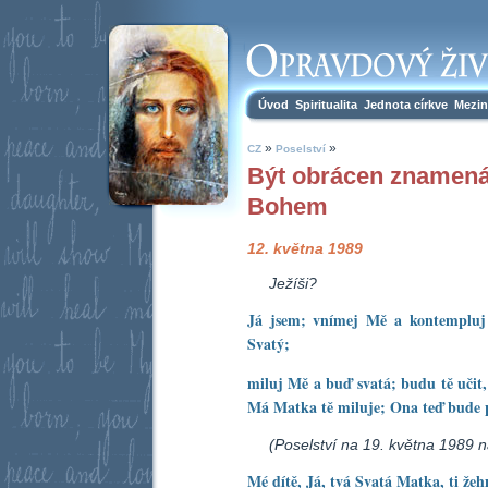
Úvod
Spiritualita
Jednota církve
Mezin
»
»
CZ
Poselství
Být obrácen znamená 
Bohem
12. května 1989
Ježíši?
Já jsem; vnímej Mě a kontempluj
Svatý;
miluj Mě a buď svatá; budu tě učit
Má Matka tě miluje; Ona teď bude p
(Poselství na 19. května 1989 n
Mé dítě, Já, tvá Svatá Matka, ti žeh