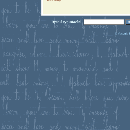
Rychlé vyhledávání
© Vassula