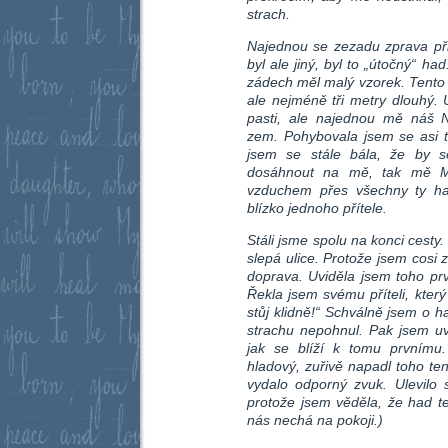
strach.
Najednou se zezadu zprava připl
byl ale jiný, byl to „útočný“ ha
zádech měl malý vzorek. Tento h
ale nejméně tři metry dlouhý.
pasti, ale najednou mě náš 
zem. Pohybovala jsem se asi t
jsem se stále bála, že by s
dosáhnout na mě, tak mě M
vzduchem přes všechny ty h
blízko jednoho přítele.
Stáli jsme spolu na konci cesty.
slepá ulice. Protože jsem cosi z
doprava. Uviděla jsem toho pr
Řekla jsem svému příteli, který
stůj klidně!“ Schválně jsem o h
strachu nepohnul. Pak jsem uv
jak se blíží k tomu prvnímu.
hladový, zuřivě napadl toho te
vydalo odporný zvuk. Ulevilo 
protože jsem věděla, že had te
nás nechá na pokoji.)