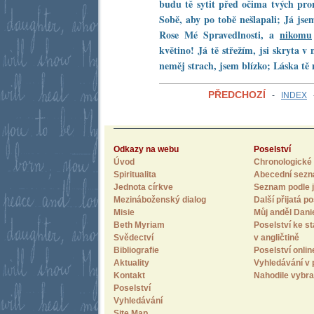
budu tě sytit před očima tvých pro
Sobě, aby po tobě nešlapali; Já jse
Rose Mé Spravedlnosti, a
nikomu
květino! Já tě střežím, jsi skryta v
neměj strach, jsem blízko; Láska tě 
PŘEDCHOZÍ
-
INDEX
Odkazy na webu
Poselství
Úvod
Chronologické 
Spiritualita
Abecední sez
Jednota církve
Seznam podle j
Mezináboženský dialog
Další přijatá po
Misie
Můj anděl Dani
Beth Myriam
Poselství ke st
Svědectví
v angličtině
Bibliografie
Poselství onlin
Aktuality
Vyhledávání v 
Kontakt
Nahodile vybra
Poselství
Vyhledávání
Site Map