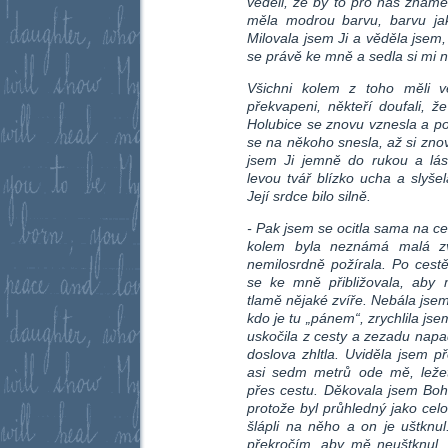
věděli, že by to pro nás znamen
měla modrou barvu, barvu jak
Milovala jsem Ji a věděla jsem,
se právě ke mně a sedla si mi 
Všichni kolem z toho měli ve
překvapeni, někteří doufali, 
Holubice se znovu vznesla a po
se na někoho snesla, až si znov
jsem Ji jemně do rukou a lásk
levou tvář blízko ucha a slyšela
Její srdce bilo silně.
- Pak jsem se ocitla sama na ce
kolem byla neznámá malá zv
nemilosrdně požírala. Po cestě
se ke mně přibližovala, aby 
tlamě nějaké zvíře. Nebála jsem
kdo je tu „pánem“, zrychlila jse
uskočila z cesty a zezadu napa
doslova zhltla. Uviděla jsem p
asi sedm metrů ode mě, ležet
přes cestu. Děkovala jsem Boh
protože byl průhledný jako celof
šlápli na něho a on je uštknu
překročím, aby mě neuštknul,