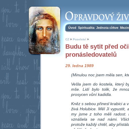
Úvod
Spiritualita
Jednota církve
Mezin
»
»
CZ
Poselství
Budu tě sytit před oč
pronásledovatelů
29. ledna 1989
(Minulou noc jsem měla sen, kt
Vešla jsem do kostela, který by
mše. Lidí bylo tolik, že mno
prosycen vůní kadidla.
Kněz s sebou přinesl krabici a vš
živá Holubice. Měl Ji vypustit,
my jsme z toho měli radost. 
vznášela se nad námi. Všich
protože každý chtěl, aby přistá