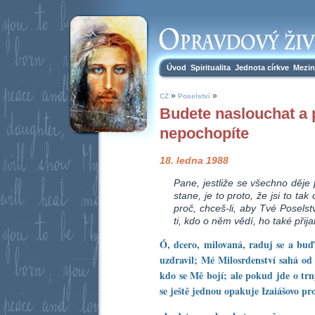
Úvod
Spiritualita
Jednota církve
Mezin
»
»
CZ
Poselství
Budete naslouchat a 
nepochopíte
18. ledna 1988
Pane, jestliže se všechno děje 
stane, je to proto, že jsi to ta
proč, chceš-li, aby Tvé Poselstv
ti, kdo o něm vědí, ho také přija
Ó, dcero, milovaná, raduj se a buď 
uzdravil; Mé Milosrdenství sahá od 
kdo se Mě bojí; ale pokud jde o trn
se ještě jednou opakuje Izaiášovo pr