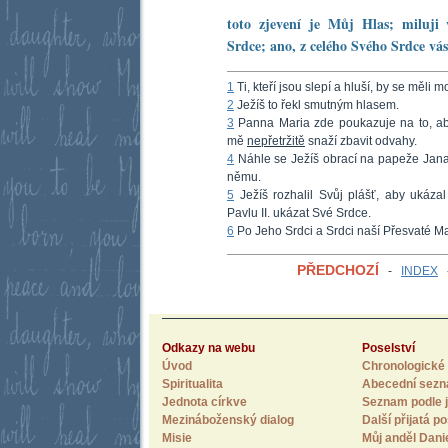
toto zjevení je Můj Hlas; miluji
Srdce; ano, z celého Svého Srdce vás
1
Ti, kteří jsou slepí a hluší, by se měli 
2
Ježíš to řekl smutným hlasem.
3
Panna Maria zde poukazuje na to, ab
mě
nepřetržitě
snaží zbavit odvahy.
4
Náhle se Ježíš obrací na papeže Jana P
němu.
5
Ježíš rozhalil Svůj plášť, aby ukáz
Pavlu II. ukázat Své Srdce.
6
Po Jeho Srdci a Srdci naší Přesvaté Ma
PŘEDCHOZÍ
-
INDEX
Odkazy na webu
Poselství
Úvod
Chronologické 
Spiritualita
Abecední sez
Jednota církve
Seznam podle j
Mezináboženský dialog
Další přijatá po
Misie
Můj anděl Dani