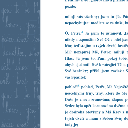
pozdě;
miluji vás všechny; jsem to Já, P
nepochybujte: modlete se za duše, kt
4
Ó, Petře,
Já jsem tě ustanovil, Já
nikdy nespouštím Své Oči; bděl jse
léta; teď stojím u tvých dveří, bratř
Mi? nezapírej Mě, Petře; miluji 
Hlas; Já jsem to, Pán; pokoj tobě, 
abych sjednotil Své krvácející Tělo,
Své beránky; přišel jsem zavlažit 
váš Spasitel;
5
pohleď!
pohleď, Petře, Mé Nejsvětě
nesčetnými trny, trny, které do Mě 
Duše je znovu zraňována; šlapou p
Srdce byla opět korunována dvěma
je doširoka otevřený a Má Krev z n
tvých dveří a mám s Sebou Svůj d
tady je;