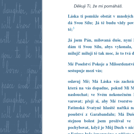
Děkuji Ti, že mi pomáháš.
Láska ti pomůže obstát v mnohých z
dá Svou Sílu; Já tě budu vždy pov
3
tě;
Já jsem Pán, milovaná duše, nyní
dám ti Svou Sílu, abys vykonala,
miluji! miluji tě tak moc, že to tvá
Mé Poselství Pokoje a Milosrdenství
sestupuje mezi vás;
oslavuj Mě; Má Láska vás zachrá
která na vás dopadne, pokud Mi Mé
naslouchat; ve Svém nekonečném M
varovat; přeji si, aby Mé tvorstvo
Fatimská Svatyně hlasitě naříká
poselství z Garabandalu; Má Duše
stejnou bolest jsem prožíval ve
pochybovat, když je Můj Duch v nic
z Fatimy bylo ignorováno a přijato až