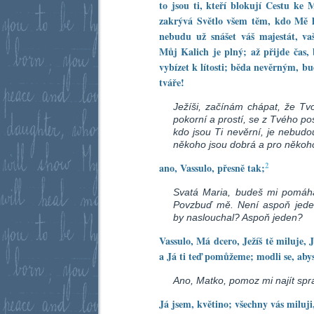
to jsou ti, kteří blokují Cestu ke 
zakrývá Světlo všem těm, kdo Mě h
nebudu už snášet váš majestát, v
Můj Kalich je plný; až přijde čas
vybízet k lítosti; běda nevěrným, 
tváře!
Ježíši, začínám chápat, že Tvoj
pokorní a prostí, se z Tvého pos
kdo jsou Ti nevěrní, je nebudou
někoho jsou dobrá a pro někoh
2
ano, Vassulo, přesně tak;
Svatá Maria, budeš mi pomáha
Povzbuď mě. Není aspoň jeden
by naslouchal? Aspoň jeden?
Vassulo, Má dcero, Ježíš tě miluje, 
a Já ti teď pomůžeme; modli se, aby
Ano, Matko, pomoz mi najít spr
Já jsem, květino; všechny vás miluj