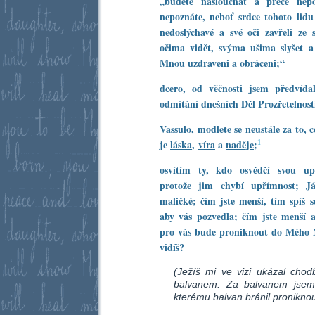
„budete naslouchat a přece nepo
nepoznáte, neboť srdce tohoto lidu 
nedoslýchavé a své oči zavřeli ze
očima vidět, svýma ušima slyšet 
Mnou uzdraveni a obráceni;“
dcero, od věčnosti jsem předvídal 
odmítání dnešních Děl Prozřetelnosti 
Vassulo, modlete se neustále za to, 
1
je
láska
,
víra
a
naděje
;
osvítím ty, kdo osvědčí svou up
protože jim chybí upřímnost; J
maličké; čím jste menší, tím spíš 
aby vás pozvedla; čím jste menší a
pro vás bude proniknout do Mého Ne
vidíš?
(Ježíš mi ve vizi ukázal cho
balvanem. Za balvanem jsem v
kterému balvan bránil proniknou