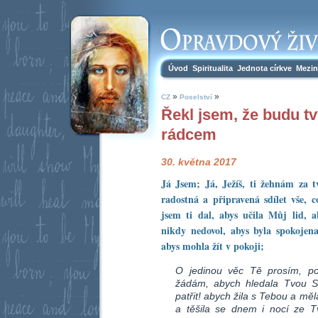
Úvod
Spiritualita
Jednota církve
Mezin
»
»
CZ
Poselství
Řekl jsem, že budu 
rádcem
30. května 2017
Já Jsem; Já, Ježíš, ti žehnám za t
radostná a připravená sdílet vše, c
jsem ti dal, abys učila Můj lid, 
nikdy nedovol, abys byla spokojena
abys mohla žít v pokoji;
O jedinou věc Tě prosím, p
žádám, abych hledala Tvou S
patřit! abych žila s Tebou a mě
a těšila se dnem i nocí ze Tv