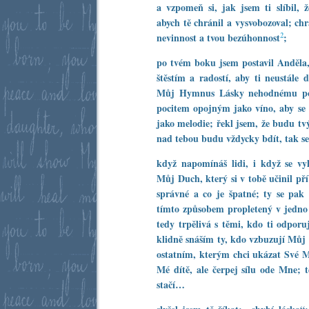
a vzpomeň si, jak jsem ti slíbil, 
abych tě chránil a vysvobozoval; ch
2
nevinnost a tvou bezúhonnost
;
po tvém boku jsem postavil Anděla, 
štěstím a radostí, aby ti neustále 
Můj Hymnus Lásky nehodnému po
pocitem opojným jako víno, aby se 
jako melodie; řekl jsem, že budu t
nad tebou budu vždycky bdít, tak se
když napomínáš lidi, i když se v
Můj Duch, který si v tobě učinil pří
správné a co je špatné; ty se pa
tímto způsobem propletený v jedno
tedy trpělivá s těmi, kdo ti odporuj
klidně snáším ty, kdo vzbuzují Můj 
ostatním, kterým chci ukázat Své Mi
Mé dítě, ale čerpej sílu ode Mne; 
stačí…