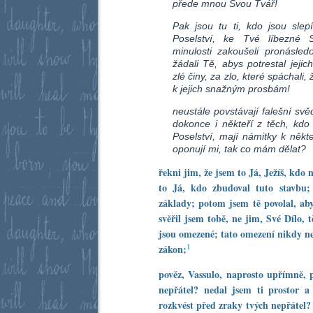
přede mnou Svou Tvář!
Pak jsou tu ti, kdo jsou sl
Poselství, ke Tvé líbezné Sl
minulosti zakoušeli pronásle
žádali Tě, abys potrestal jejic
zlé činy, za zlo, které spáchali,
k jejich snažným prosbám!
neustále povstávají falešní svě
dokonce i někteří z těch, kdo
Poselství, mají námitky k něk
oponují mi, tak co mám dělat?
řekni jim, že jsem to Já, Ježíš, kdo 
to Já, kdo zbudoval tuto stavbu;
základy; potom jsem tě povolal, ab
svěřil jsem tobě, ne jim, Své Dílo, 
jsou omezené; tato omezení nikdy ne
1
zákon;
pověz, Vassulo, naprosto upřímně, p
nepřátel? nedal jsem ti prostor 
rozkvést před zraky tvých nepřátel?