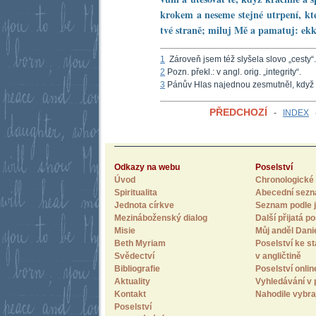
krokem a neseme stejné utrpení, kte
tvé straně; miluj Mě a pamatuj: ekkl
1
Zároveň jsem též slyšela slovo „cesty“
2
Pozn. překl.: v angl. orig. „integrity“.
3
Pánův Hlas najednou zesmutněl, když 
PŘEDCHOZÍ
-
INDEX
Odkazy na webu
Poselství
Úvod
Chronologické 
Spiritualita
Abecední sez
Jednota církve
Seznam podle j
Mezináboženský dialog
Další přijatá po
Misie
Můj anděl Dani
Beth Myriam
Poselství ke st
Svědectví
v angličtině
Bibliografie
Poselství onlin
Aktuality
Vyhledávání v 
Kontakt
Nahodile vybra
Poselství