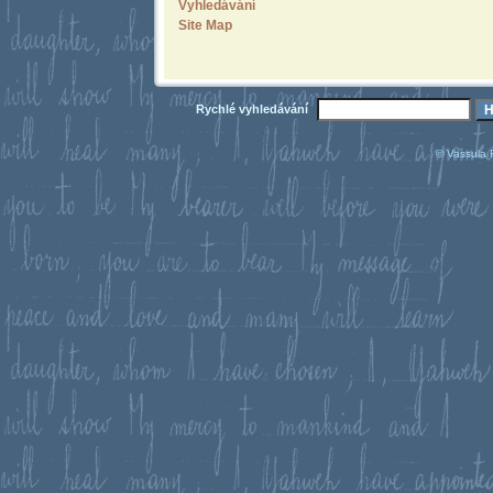
Vyhledávání
Site Map
Rychlé vyhledávání
© Vassula