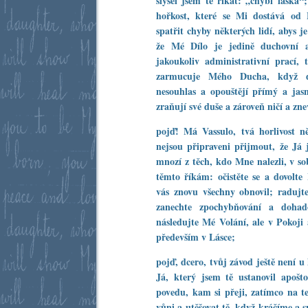
slyšel jsem tě říkat: „chybí láska“;
hořkost, které se Mi dostává od
spatřit chyby některých lidí, abys 
že Mé Dílo je jedině duchovní a
jakoukoliv administrativní prací,
zarmucuje Mého Ducha, když dá
nesouhlas a opouštějí přímý a ja
zraňují své duše a zároveň ničí a zn
pojď! Má Vassulo, tvá horlivost n
nejsou připraveni přijmout, že Já 
mnozí z těch, kdo Mne nalezli, v so
těmto říkám: očistěte se a dovol
vás znovu všechny obnovil; radujte
zanechte zpochybňování a dohad
následujte Mé Volání, ale v Pokoji
především v Lásce;
pojď, dcero, tvůj závod ještě není 
Já, který jsem tě ustanovil apoš
povedu, kam si přeji, zatímco na t
vůni a utěšovat tě, když kráčíme a 