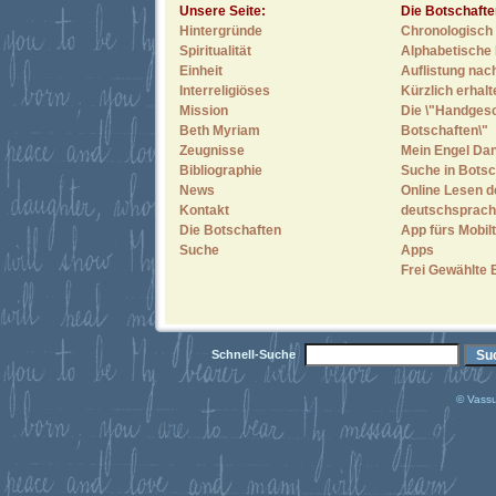
Unsere Seite:
Die Botschafte
Hintergründe
Chronologisch 
Spiritualität
Alphabetische 
Einheit
Auflistung nac
Interreligiöses
Kürzlich erhal
Mission
Die \"Handges
Beth Myriam
Botschaften\"
Zeugnisse
Mein Engel Dan
Bibliographie
Suche in Botsc
News
Online Lesen d
Kontakt
deutschsprach
Die Botschaften
App fürs Mobilt
Suche
Apps
Frei Gewählte 
Schnell-Suche
© Vassu