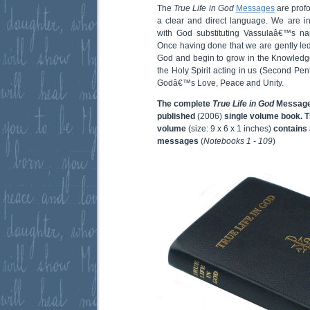
The
True Life in God
Messages
are profo
a clear and direct language. We are inv
with God substituting Vassulaâ€™s na
Once having done that we are gently led 
God and begin to grow in the Knowledg
the Holy Spirit acting in us (Second Pen
Godâ€™s Love, Peace and Unity.
The complete
True Life in God
Messages
published
(2006)
single volume book. T
volume
(size: 9 x 6 x 1 inches)
contains 
messages
(
Notebooks 1 - 109
)