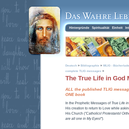
Hintergründe
Spiritualität
Einheit
In
»
»
Deutsch
Bibliographie
WLIG - Bücherlad
»
complete TLIG messages
The True Life in God
ALL the published TLIG message
ONE book
In the Prophetic Messages of
True Life i
His creation to return to Love while askin
His Church (
"Catholics! Protestants! Ort
are all one in My Eyes!"
).