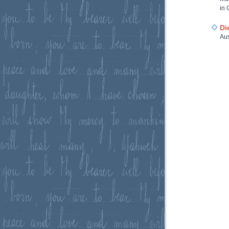
in 
Di
Aus