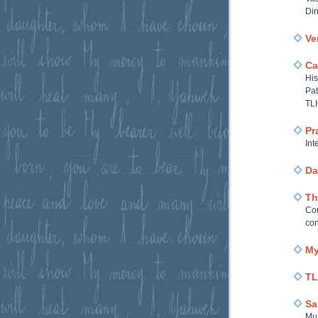
Di
Ve
Ca
His
Pat
TLI
Pr
Int
Da
Th
Com
con
My
TL
Sa
Mus