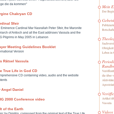
nge die da kommen"
Mein E
Der Begi
rgine Chakryan CD
Gebets
rdinal Sfeir
Publizier
 Eminence Cardinal Mar Nasrallah Peter Sfeir, the Maronite
Botschaft
riarch of Antioch and all the East addrsses Vassula and the
G Pilgrims in May 2005 in Lebanon
Theolo
Sachverst
ayer Meeting Guidelines Booklet
Obrigkeit
ernational Version
Leben in 
Periodi
s Rätsel Vassula
Rundbr
e True Life in God CD
Veröffentl
die über 
prehensive CD containing video, audio and the website
Aktivität
tents
Apostolat
 Angel Daniel
Veröffe
Artikel ü
IG 2000 Conference video
Vassula
lt of the Earth
Videos
ic by Dimitris, composed from the original text of the True Life