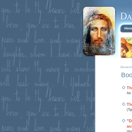
Hint
Deutsc
Boo
Th
An 
Th
(Ty
"D
au
Vas