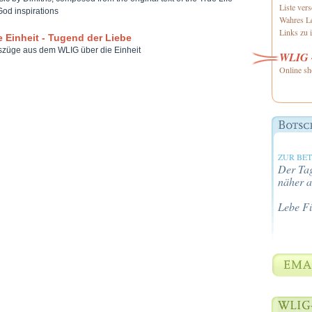
Liste ver
God inspirations
Wahres Le
Links zu i
e Einheit - Tugend der Liebe
züge aus dem WLIG über die Einheit
WLIG -
Online sh
ZUR BE
Der Tag
näher a
Lebe F