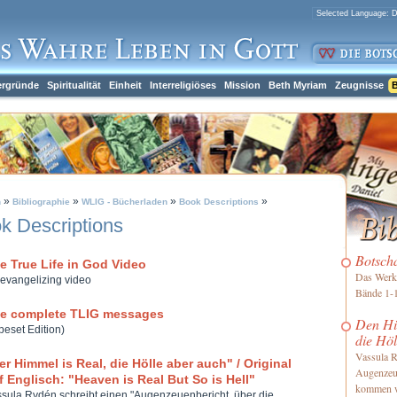
ergründe
Spiritualität
Einheit
Interreligiöses
Mission
Beth Myriam
Zeugnisse
B
»
»
»
»
h
Bibliographie
WLIG - Bücherladen
Book Descriptions
k Descriptions
Botsch
e True Life in God Video
Das Werk 
evangelizing video
Bände 1-1
e complete TLIG messages
Den Him
peset Edition)
die Höl
Vassula R
er Himmel is Real, die Hölle aber auch" / Original
Augenzeu
f Englisch: "Heaven is Real But So is Hell"
kommen 
sula Rydén schreibt einen "Augenzeuenbericht, über die