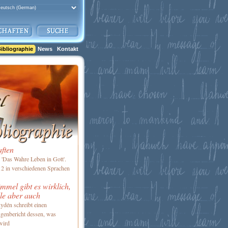
ibliographie
News
Kontakt
aften
'Das Wahre Leben in Gott'.
2 in verschiedenen Sprachen
mel gibt es wirklich,
le aber auch
ydén schreibt einen
genbericht dessen, was
wird