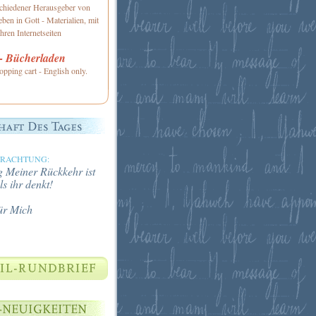
schiedener Herausgeber von
ben in Gott - Materialien, mit
hren Internetseiten
 Bücherladen
opping cart - English only.
TRACHTUNG:
 Meiner Rückkehr ist
ls ihr denkt!
ür Mich