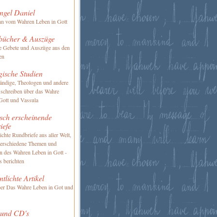
ngel Daniel
nn vom Wahren Leben in Gott
bücher & Auszüge
te Gebete und Auszüge aus den
en
gische Studien
ändige, Theologen und andere
 schreiben über das Wahre
Gott und Vassula
sch erscheinende
iefe
ichte Rundbriefe aus aller Welt,
verschiedene Themen und
en des Wahren Leben in Gott -
s berichten
ntlichte Artikel
ber Das Wahre Leben in Got und
 und CD's