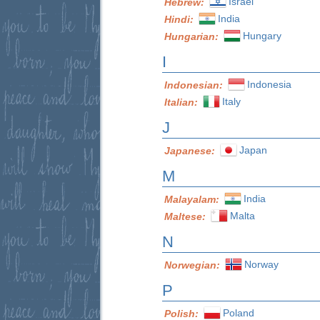
Israel
Hebrew:
India
Hindi:
Hungary
Hungarian:
I
Indonesia
Indonesian:
Italy
Italian:
J
Japan
Japanese:
M
India
Malayalam:
Malta
Maltese:
N
Norway
Norwegian:
P
Poland
Polish: