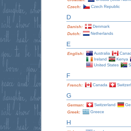
Czech Republic
Czech:
D
Denmark
Danish:
Netherlands
Dutch:
E
Australia
Cana
English:
Ireland
Kenya
United States
S
F
Canada
Switzer
French:
G
Switzerland
Ge
German:
Greece
Greek:
H