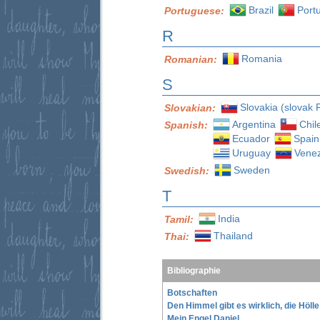
Brazil
Port
Portuguese:
R
Romania
Romanian:
S
Slovakia (slovak 
Slovakian:
Argentina
Chil
Spanish:
Ecuador
Spain
Uruguay
Vene
Sweden
Swedish:
T
India
Tamil:
Thailand
Thai:
Bibliographie
Botschaften
Den Himmel gibt es wirklich, die Höll
Mein Engel Daniel