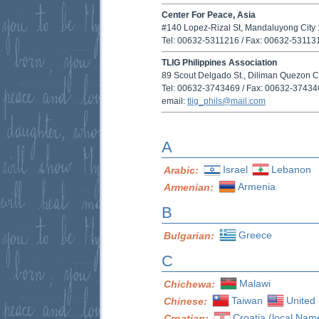
Center For Peace, Asia
#140 Lopez-Rizal St, Mandaluyong City
Tel: 00632-5311216 / Fax: 00632-53113
TLIG Philippines Association
89 Scout Delgado St., Diliman Quezon Ci
Tel: 00632-3743469 / Fax: 00632-3743
email:
tlig_phils@mail.com
A
Israel
Lebanon
Arabic:
Armenia
Armenian:
B
Greece
Bulgarian:
C
Malawi
Chichewa:
Taiwan
United 
Chinese:
Croatia (local Nam
Croatian: