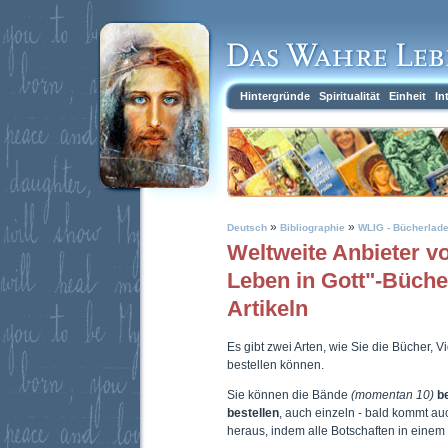
Hintergründe
Spiritualität
Einheit
In
»
»
Deutsch
Bibliographie
WLIG - Bücherlad
Weltweite Anbieter 
Leben in Gott"-Büch
Artikeln
Es gibt zwei Arten, wie Sie die Bücher, 
bestellen können.
Sie können die Bände
(momentan 10)
b
bestellen
, auch einzeln - bald kommt a
heraus, indem alle Botschaften in eine