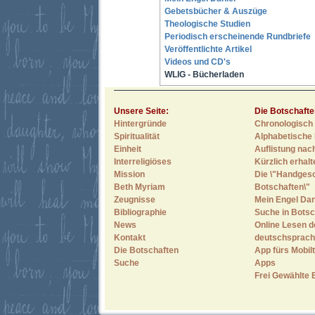
Gebetsbücher & Auszüge
Theologische Studien
Periodisch erscheinende Rundbriefe
Veröffentlichte Artikel
Videos und CD's
WLIG - Bücherladen
Unsere Seite:
Die Botschafte
Hintergründe
Chronologisch 
Spiritualität
Alphabetische 
Einheit
Auflistung nac
Interreligiöses
Kürzlich erhal
Mission
Die \"Handges
Beth Myriam
Botschaften\"
Zeugnisse
Mein Engel Dan
Bibliographie
Suche in Botsc
News
Online Lesen d
Kontakt
deutschsprach
Die Botschaften
App fürs Mobilt
Suche
Apps
Frei Gewählte 