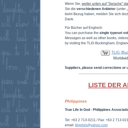
Wenn Sie,
weiter unten auf "Sprache" sta
Sie die
verschiedenen Anbieter
(unter 
beim Bezug haben, melden Sie sich doc
Dank.
Für Bücher auf Englisch:
You can purchase the
single typeset v
Messages as well as other books, video
by visiting the TLIG Buckingham, Englan
TLIG (Bu
Worldwid
Suppliers, please send corrections or 
LISTE DER 
Philippines
True Life In God - Philippines Associati
Tel: +63 2 713-0211 / Fax: +63 2 713-02
email:
tligphils@yahoo.com