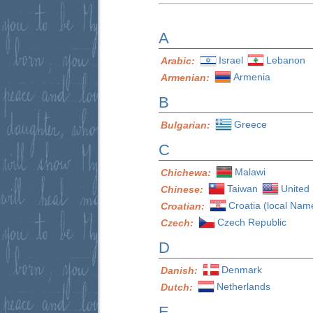
A
Israel
Lebanon
Arabic:
Armenia
Armenian:
B
Greece
Bulgarian:
C
Malawi
Chichewa:
Taiwan
United 
Chinese:
Croatia (local Nam
Croatian:
Czech Republic
Czech:
D
Denmark
Danish:
Netherlands
Dutch:
E