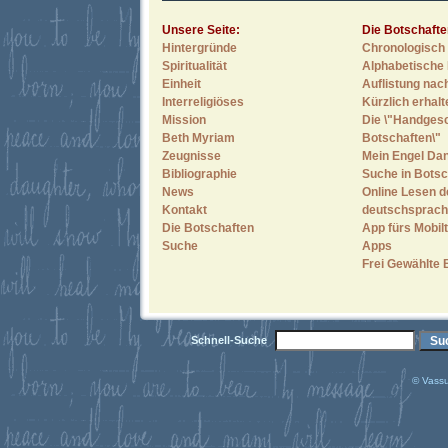
Unsere Seite:
Die Botschafte
Hintergründe
Chronologisch 
Spiritualität
Alphabetische 
Einheit
Auflistung nac
Interreligiöses
Kürzlich erhal
Mission
Die \"Handges
Beth Myriam
Botschaften\"
Zeugnisse
Mein Engel Dan
Bibliographie
Suche in Botsc
News
Online Lesen d
Kontakt
deutschsprach
Die Botschaften
App fürs Mobilt
Suche
Apps
Frei Gewählte 
Schnell-Suche
© Vassu