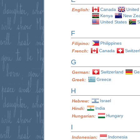
Canada
United
English:
Kenya
New Zea
United States
S
F
Philippines
Filipino:
Canada
Switzer
French:
G
Switzerland
Ge
German:
Greece
Greek:
H
Israel
Hebrew:
India
Hindi:
Hungary
Hungarian:
I
Indonesia
Indonesian: