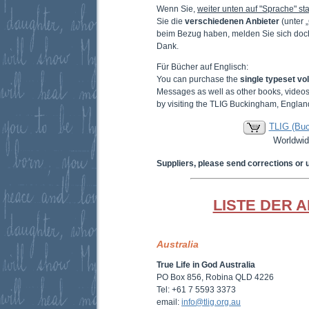
Wenn Sie,
weiter unten auf "Sprache" sta
Sie die
verschiedenen Anbieter
(unter 
beim Bezug haben, melden Sie sich doc
Dank.
Für Bücher auf Englisch:
You can purchase the
single typeset v
Messages as well as other books, video
by visiting the TLIG Buckingham, Englan
TLIG (Bu
Worldwid
Suppliers, please send corrections or 
LISTE DER 
Australia
True Life in God Australia
PO Box 856, Robina QLD 4226
Tel: +61 7 5593 3373
email:
info@tlig.org.au