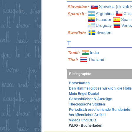
Slovakia (slovak 
Slovakian:
Argentina
Chil
Spanish:
Ecuador
Spain
Uruguay
Vene
Sweden
Swedish:
T
India
Tamil:
Thailand
Thai:
Bibliographie
Botschaften
Den Himmel gibt es wirklich, die Höll
Mein Engel Daniel
Gebetsbücher & Auszüge
Theologische Studien
Periodisch erscheinende Rundbriefe
Veröffentlichte Artikel
Videos und CD's
WLIG - Bücherladen