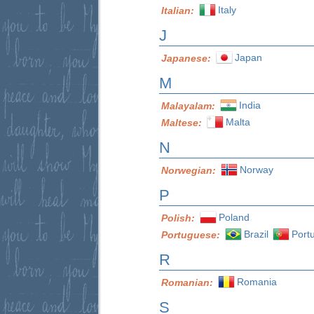
Italy
Italian:
J
Japan
Japanese:
M
India
Malayalam:
Malta
Maltese:
N
Norway
Norwegian:
P
Poland
Polish:
Brazil
Port
Portuguese:
R
Romania
Romanian:
S