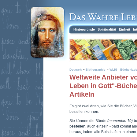
Hintergründe
Spiritualität
Einheit
In
»
»
Deutsch
Bibliographie
WLIG - Bücherlad
Weltweite Anbieter 
Leben in Gott"-Büch
Artikeln
Es gibt zwei Arten, wie Sie die Bücher, 
bestellen können.
Sie können die Bände
(momentan 10)
b
bestellen
, auch einzeln - bald kommt a
heraus, indem alle Botschaften in eine