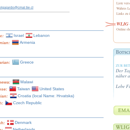
Liste ver
olgajardo@cmal.tie.cl
Wahres Le
Links zu i
WLIG -
Online sh
Israel
Lebanon
ic:
Armenia
nian:
Greece
arian:
ZUR BE
Der Tag
näher a
Malawi
hewa:
Lebe F
Taiwan
United States
ese:
Croatia (local Name: Hrvatska)
tian:
Czech Republic
h:
Denmark
sh:
Netherlands
h: