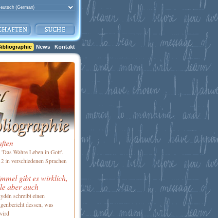
ibliographie
News
Kontakt
aften
'Das Wahre Leben in Gott'.
2 in verschiedenen Sprachen
mel gibt es wirklich,
le aber auch
ydén schreibt einen
genbericht dessen, was
wird