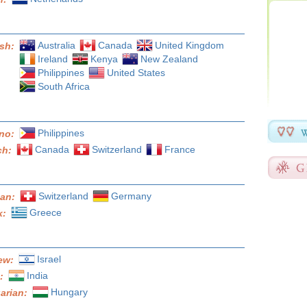
Australia
Canada
United Kingdom
ish:
Ireland
Kenya
New Zealand
Philippines
United States
South Africa
Philippines
ino:
Canada
Switzerland
France
ch:
Switzerland
Germany
an:
Greece
k:
Israel
ew:
India
i:
Hungary
arian: