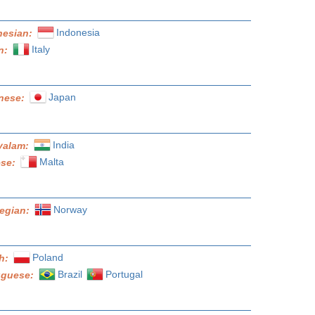
Indonesia
nesian:
Italy
an:
Japan
nese:
India
yalam:
Malta
ese:
Norway
egian:
Poland
sh:
Brazil
Portugal
uguese: