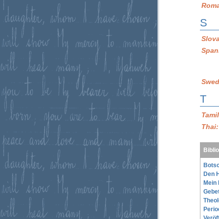
Roma
S
Slov
Span
Swed
T
Tami
Thai
Bibli
Botsc
Den H
Mein 
Gebe
Theol
Perio
Veröf