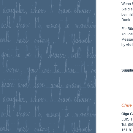
Wenn 
Sie di
beim B
Dank.
Für Büc
You ca
Messag
by vis
Suppli
Chile
Olga G
LUIS T
Tel: (5
161-8