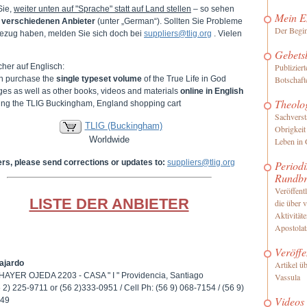
Sie,
weiter unten auf "Sprache" statt auf Land stellen
– so sehen
Mein E
e
verschiedenen Anbieter
(unter „German“). Sollten Sie Probleme
Der Begi
ezug haben, melden Sie sich doch bei
suppliers@tlig.org
. Vielen
Gebets
her auf Englisch:
Publizier
n purchase the
single typeset volume
of the True Life in God
Botschaft
es as well as other books, videos and materials
online in English
Theolo
iting the TLIG Buckingham, England shopping cart
Sachverst
TLIG (Buckingham)
Obrigkeit
Worldwide
Leben in 
ers, please send corrections or updates to:
suppliers@tlig.org
Periodi
Rundbr
Veröffentl
LISTE DER ANBIETER
die über 
Aktivität
Apostolat
Veröffe
ajardo
Artikel ü
HAYER OJEDA 2203 - CASA " I " Providencia, Santiago
Vassula
6 2) 225-9711 or (56 2)333-0951 / Cell Ph: (56 9) 068-7154 / (56 9)
Videos
149