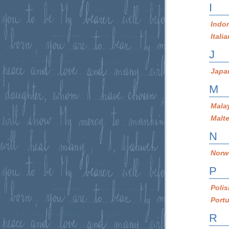
I
Indo
Itali
J
Japa
M
Mala
Malt
N
Norw
P
Poli
Port
R