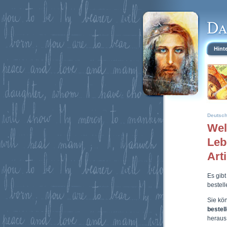
Hint
Deutsc
Wel
Leb
Art
Es gibt
bestel
Sie kö
bestel
heraus