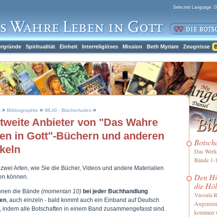
ergründe
Spiritualität
Einheit
Interreligiöses
Mission
Beth Myriam
Zeugnisse
B
»
»
»
h
Bibliographie
WLIG - Bücherladen
tweite Anbieter von "Das Wahre
en in Gott"-Büchern und anderen
Botsch
ikeln
Das Werk 
Bände 1-1
 zwei Arten, wie Sie die Bücher, Videos und andere Materialien
Den Him
len können.
die Höl
nnen die Bände
(momentan 10)
bei jeder Buchhandlung
Vassula R
len
, auch einzeln - bald kommt auch ein Einband auf Deutsch
Augenzeu
, indem alle Botschaften in einem Band zusammengefasst sind.
kommen 