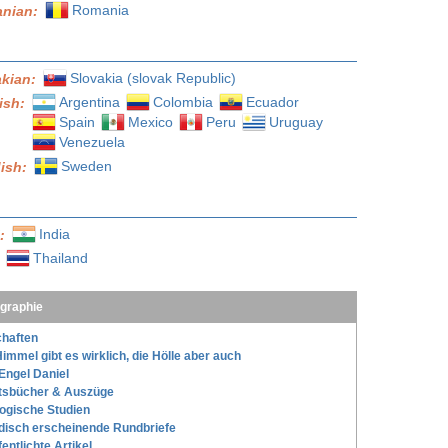
Romania
nian:
Slovakia (slovak Republic)
akian:
Argentina
Colombia
Ecuador
ish:
Spain
Mexico
Peru
Uruguay
Venezuela
Sweden
ish:
India
l:
Thailand
:
ographie
haften
immel gibt es wirklich, die Hölle aber auch
Engel Daniel
tsbücher & Auszüge
ogische Studien
disch erscheinende Rundbriefe
fentlichte Artikel