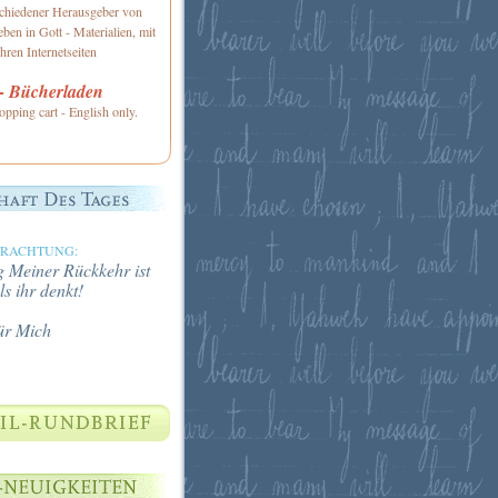
schiedener Herausgeber von
ben in Gott - Materialien, mit
hren Internetseiten
 Bücherladen
opping cart - English only.
TRACHTUNG:
 Meiner Rückkehr ist
ls ihr denkt!
ür Mich