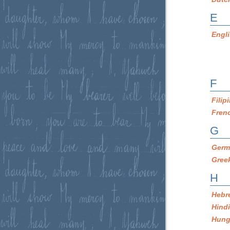
E
Engl
F
Filip
Fren
G
Germ
Gree
H
Hebr
Hind
Hung