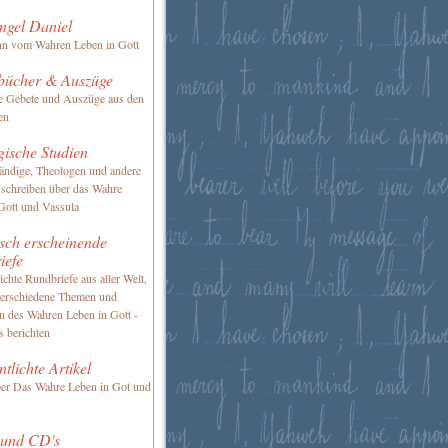
ngel Daniel
nn vom Wahren Leben in Gott
bücher & Auszüge
te Gebete und Auszüge aus den
en
gische Studien
ändige, Theologen und andere
 schreiben über das Wahre
Gott und Vassula
sch erscheinende
iefe
ichte Rundbriefe aus aller Welt,
verschiedene Themen und
en des Wahren Leben in Gott -
s berichten
ntlichte Artikel
ber Das Wahre Leben in Got und
 und CD's