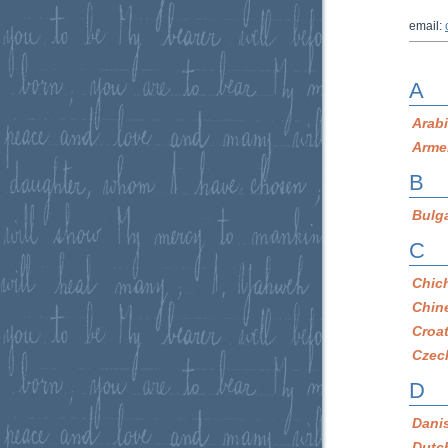
email:
A
Arab
Arme
B
Bulg
C
Chic
Chin
Croa
Czec
D
Dani
Dutc