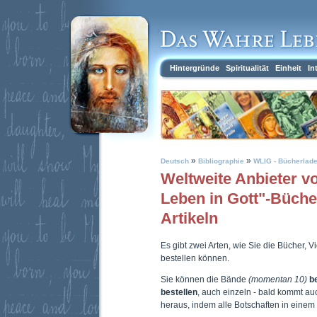
Hintergründe
Spiritualität
Einheit
In
»
»
Deutsch
Bibliographie
WLIG - Bücherlad
Weltweite Anbieter 
Leben in Gott"-Büch
Artikeln
Es gibt zwei Arten, wie Sie die Bücher, 
bestellen können.
Sie können die Bände
(momentan 10)
b
bestellen
, auch einzeln - bald kommt a
heraus, indem alle Botschaften in eine