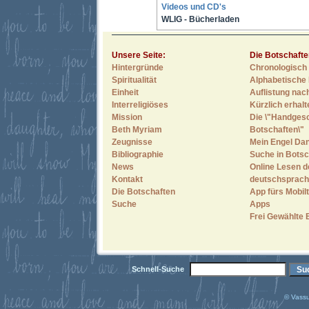
Videos und CD's
WLIG - Bücherladen
Unsere Seite:
Die Botschafte
Hintergründe
Chronologisch 
Spiritualität
Alphabetische 
Einheit
Auflistung nac
Interreligiöses
Kürzlich erhal
Mission
Die \"Handges
Beth Myriam
Botschaften\"
Zeugnisse
Mein Engel Dan
Bibliographie
Suche in Botsc
News
Online Lesen d
Kontakt
deutschsprach
Die Botschaften
App fürs Mobilt
Suche
Apps
Frei Gewählte 
Schnell-Suche
© Vassu