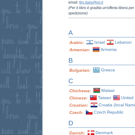
email:
tlig.italia@iol.it
(Per il libro è gradita un'offerta libera p
spedizione)
A
Israel
Lebanon
Arabic:
Armenia
Armenian:
B
Greece
Bulgarian:
C
Malawi
Chichewa:
Taiwan
United 
Chinese:
Croatia (local Nam
Croatian:
Czech Republic
Czech:
D
Denmark
Danish: