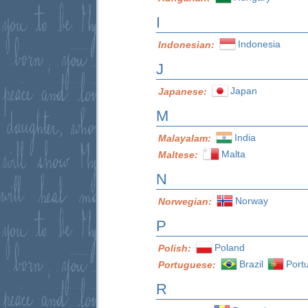
I
Indonesia
Indonesian:
J
Japan
Japanese:
M
India
Malayalam:
Malta
Maltese:
N
Norway
Norwegian:
P
Poland
Polish:
Brazil
Port
Portuguese:
R