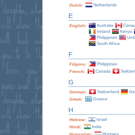
Netherlands
Dutch:
E
Australia
Cana
English:
Ireland
Kenya
Philippines
Uni
South Africa
F
Philippines
Filipino:
Canada
Switzer
French:
G
Switzerland
Ge
German:
Greece
Greek:
H
Israel
Hebrew:
India
Hindi:
Hungary
Hungarian: