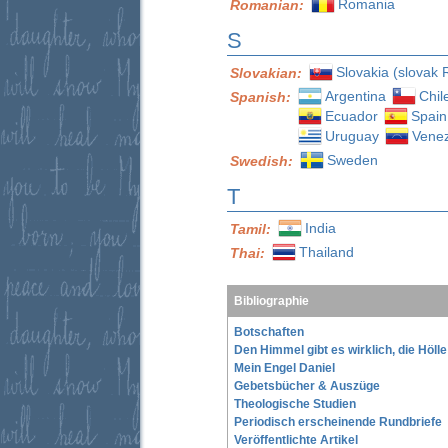
Romania
Romanian:
S
Slovakia (slovak 
Slovakian:
Argentina
Chil
Spanish:
Ecuador
Spain
Uruguay
Vene
Sweden
Swedish:
T
India
Tamil:
Thailand
Thai:
Bibliographie
Botschaften
Den Himmel gibt es wirklich, die Höll
Mein Engel Daniel
Gebetsbücher & Auszüge
Theologische Studien
Periodisch erscheinende Rundbriefe
Veröffentlichte Artikel