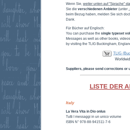
Wenn Sie,
weiter unten auf "Sprache" sta
Sie die
verschiedenen Anbieter
(unter 
beim Bezug haben, melden Sie sich doc
Dank.
Für Bücher auf Englisch:
You can purchase the
single typeset v
Messages as well as other books, video
by visiting the TLIG Buckingham, Englan
TLIG (Bu
Worldwid
Suppliers, please send corrections or 
LISTE DER 
Italy
La Vera Vita in Dio onlus
Tutti I messaggi in un unico volume
ISBN N° 978-88-941511-7-6