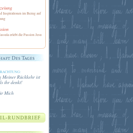
zeiung
nd Inspirationen im Bezug auf
iung
ssion
assula erlebt die Passion Jesu
TRACHTUNG:
 Meiner Rückkehr ist
ls ihr denkt!
ür Mich