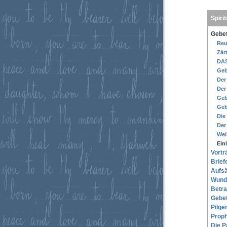
Spirit
Gebe
Reu
Zärt
DAS
Geb
Der
Der
Geb
Geb
Die
Der
Wei
Ein
Vortr
Brief
Aufsä
Wund
Betra
Gebe
Pilge
Prop
Die P