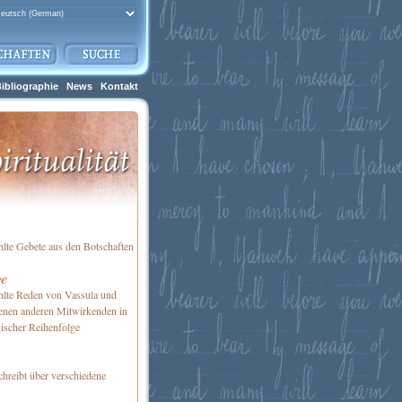
ibliographie
News
Kontakt
te Gebete aus den Botschaften
ge
lte Reden von Vassula und
enen anderen Mitwirkenden in
ischer Reihenfolge
chreibt über verschiedene