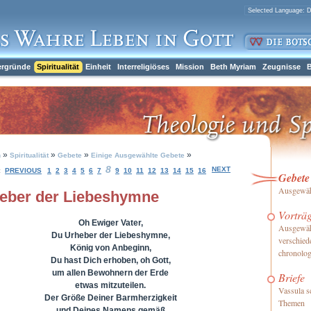
ergründe
Spiritualität
Einheit
Interreligiöses
Mission
Beth Myriam
Zeugnisse
B
»
»
»
»
h
Spiritualität
Gebete
Einige Ausgewählte Gebete
8
NEXT
:
PREVIOUS
1
2
3
4
5
6
7
9
10
11
12
13
14
15
16
Gebete
Ausgewähl
eber der Liebeshymne
Vorträ
Oh Ewiger Vater,
Ausgewäh
Du Urheber der Liebeshymne,
verschied
König von Anbeginn,
chronolog
Du hast Dich erhoben, oh Gott,
um allen Bewohnern der Erde
Briefe
etwas mitzuteilen.
Vassula s
Der Größe Deiner Barmherzigkeit
Themen
und Deines Namens gemäß