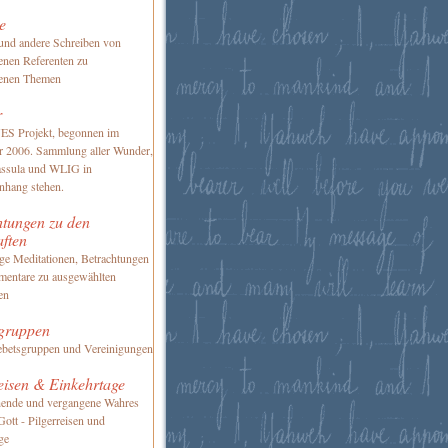
e
und andere Schreiben von
enen Referenten zu
denen Themen
r
S Projekt, begonnen im
 2006. Sammlung aller Wunder,
assula und WLIG in
hang stehen.
htungen zu den
aften
ge Meditationen, Betrachtungen
entare zu ausgewählten
en
gruppen
etsgruppen und Vereinigungen
eisen & Einkehrtage
hende und vergangene Wahres
Gott - Pilgerreisen und
ge