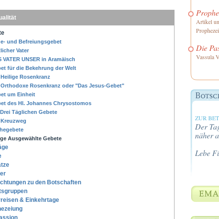
Prophe
ualität
Artikel u
Propheze
te
e- und Befreiungsgebet
Die Pa
licher Vater
Vassula V
 VATER UNSER in Aramäisch
et für die Bekehrung der Welt
 Heilige Rosenkranz
 Orthodoxe Rosenkranz oder "Das Jesus-Gebet"
et um Einheit
et des Hl. Johannes Chrysostomos
 Drei Täglichen Gebete
ZUR BE
 Kreuzweg
Der Tag
hegebete
näher a
ige Ausgewählte Gebete
äge
Lebe F
e
tze
er
chtungen zu den Botschaften
tsgruppen
rreisen & Einkehrtage
hezeiung
assion