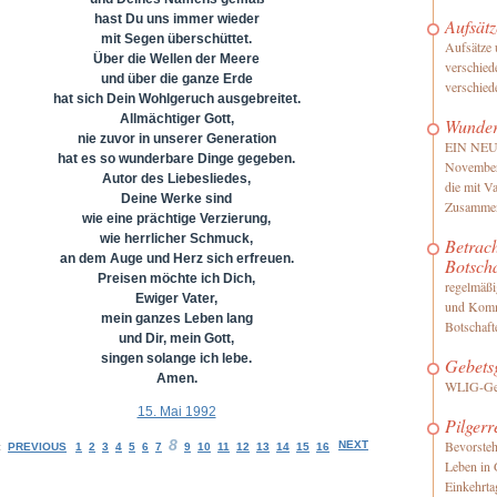
hast Du uns immer wieder
Aufsätz
mit Segen überschüttet.
Aufsätze 
Über die Wellen der Meere
verschied
und über die ganze Erde
verschie
hat sich Dein Wohlgeruch ausgebreitet.
Allmächtiger Gott,
Wunde
nie zuvor in unserer Generation
EIN NEUE
hat es so wunderbare Dinge gegeben.
November
Autor des Liebesliedes,
die mit V
Deine Werke sind
Zusammen
wie eine prächtige Verzierung,
wie herrlicher Schmuck,
Betrac
an dem Auge und Herz sich erfreuen.
Botsch
Preisen möchte ich Dich,
regelmäßi
Ewiger Vater,
und Komm
mein ganzes Leben lang
Botschaft
und Dir, mein Gott,
singen solange ich lebe.
Gebets
Amen.
WLIG-Geb
15. Mai 1992
Pilgerr
8
Bevorste
NEXT
:
PREVIOUS
1
2
3
4
5
6
7
9
10
11
12
13
14
15
16
Leben in 
Einkehrta