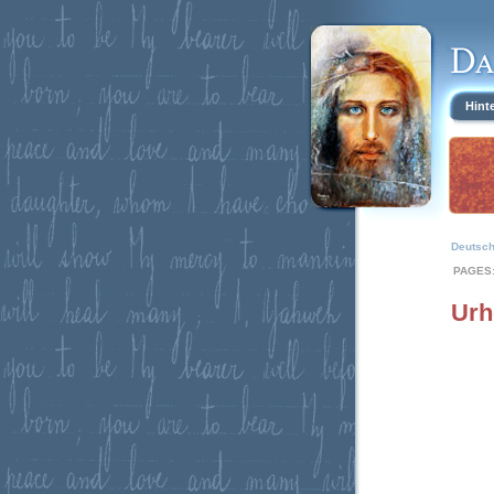
Hint
Deutsc
PAGES
Urh