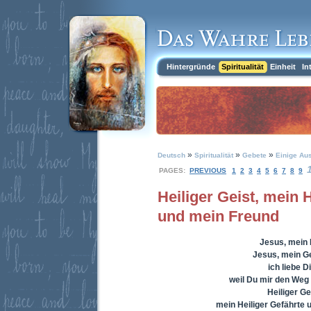
Hintergründe
Spiritualität
Einheit
In
»
»
»
Deutsch
Spiritualität
Gebete
Einige Au
PAGES:
PREVIOUS
1
2
3
4
5
6
7
8
9
Heiliger Geist, mein 
und mein Freund
Jesus, mein L
Jesus, mein Ge
ich liebe D
weil Du mir den Weg 
Heiliger Ge
mein Heiliger Gefährte 