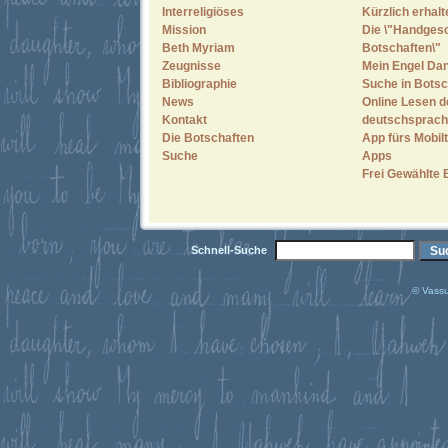
Interreligiöses
Kürzlich erhal
Mission
Die \"Handges
Beth Myriam
Botschaften\"
Zeugnisse
Mein Engel Dan
Bibliographie
Suche in Botsc
News
Online Lesen d
Kontakt
deutschsprach
Die Botschaften
App fürs Mobilt
Suche
Apps
Frei Gewählte 
Schnell-Suche
© Vassu