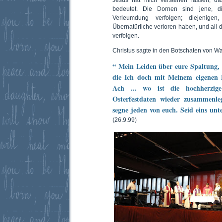
bedeutet. Die Dornen sind jene, d
Verleumdung verfolgen; diejenig
Übernatürliche verloren haben, und all d
verfolgen.
Christus sagte in den Botschaten von Wa
“ Mein Leiden über eure Spaltung, 
die Ich doch mit Meinem eigenen Bl
Ach ... wo ist die hochherzige
Osterfestdaten wieder zusammenleg
segne jeden von euch. Seid eins un
(26.9.99)