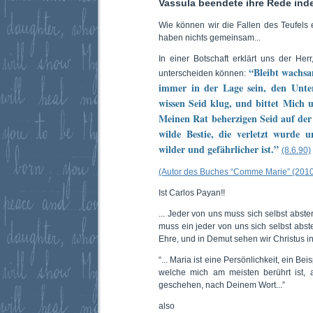
Vassula beendete ihre Rede inde
Wie können wir die Fallen des Teufels
haben nichts gemeinsam...
In einer Botschaft erklärt uns der He
“Bleibt wachsa
unterscheiden können:
immer in der Lage sein, den Unte
wissen Seid klug, und bittet Mich 
Meinen Rat beherzigen Seid auf der 
wilde Bestie, die verletzt wurd
wilder und gefährlicher ist.”
(8.6.90)
(Autor des Buches “Comme Marie” (2010
Ist Carlos Payan!!
... Jeder von uns muss sich selbst abste
muss ein jeder von uns sich selbst abs
Ehre, und in Demut sehen wir Christus i
“... Maria ist eine Persönlichkeit, ein B
welche mich am meisten berührt ist, 
geschehen, nach Deinem Wort...”
also