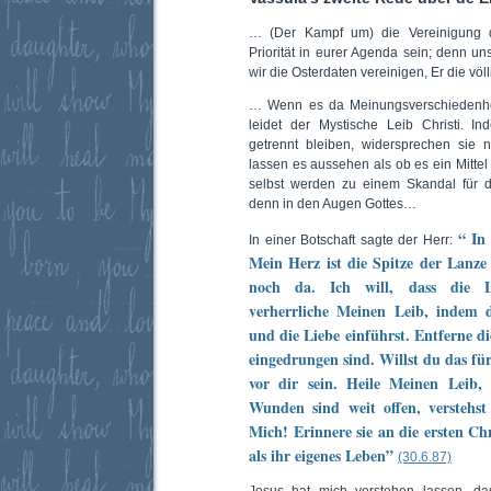
… (Der Kampf um) die Vereinigung de
Priorität in eurer Agenda sein; denn un
wir die Osterdaten vereinigen, Er die völl
… Wenn es da Meinungsverschiedenhei
leidet der Mystische Leib Christi. I
getrennt bleiben, widersprechen sie
lassen es aussehen als ob es ein Mittel
selbst werden zu einem Skandal für 
denn in den Augen Gottes…
“ In
In einer Botschaft sagte der Herr:
Mein Herz ist die Spitze der Lanze
noch da. Ich will, dass die L
verherrliche Meinen Leib, indem 
und die Liebe einführst. Entferne d
eingedrungen sind. Willst du das f
vor dir sein. Heile Meinen Leib,
Wunden sind weit offen, verstehs
Mich! Erinnere sie an die ersten Ch
als ihr eigenes Leben”
(30.6.87)
Jesus hat mich verstehen lassen, d