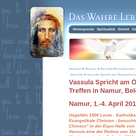
Hintergründe
Spiritualität
Einheit
In
»
»
Deutsch
Mission
Berichte/Reiseberichte 
»
- Berichte
Vassula Spricht am Ökumenischen
Vassula Spricht am
Treffen in Namur, Bel
Namur, 1.-4. April 20
Ungefähr 1500 Leute - Katholik
Evangelikale Christen - besuchte
Christus" in der Expo-Halle von
Vassula eine der Redner war. Da