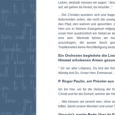
Leben, deshalb müssen wir sagen: “Jesu
auf, wir gehen da hinauf, da hinunter...”
... Die Christen wundern sich und fra
fortschreiten sollen, der nicht der unsri
den Pfad, den wahren und gerechten, z
Herr uns in Seinem Evangelium mitgeg
unser Herr ausdrücklich ein Gebet an de
eins sein. Weshalb fahren wir heut
auszutragen, die ausser durch g
Traditionelles keine Rechtfertigung besit
Ein Orchester begleitete die Lie
Himmel erhobenen Armen gesu
" Dir sei aller Lobpreis, Du bist der Kö
Würdig bist Du, Unser Herr, Emmanuel... 
P. Roger Paulin, ein Priester aus
Ich bin hier, um für die Heilung der 
Christi und für die Einheit, welche der H
... Wie können wir vereint sein, ohne
bitten, damit unsere Wunden und unser St
Vassula's zweite Rede über de E