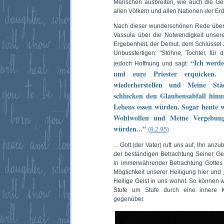
Menschen ausbreiten, wie auch die Ger
allen Völkern und allen Nationen der Erd
Nach dieser wunderschönen Rede über 
Vassula über die Notwendigkeit unser
Ergebenheit, der Demut, dem Schlüssel z
Unbussfertigen: "Stöhne, Tochter, für d
“Ich werde
jedoch Hoffnung und sagt:
und eure Priester erquicken.
wiederherstellen und Meine Stä
schlucken den Glaubensabfall hinun
Lebens essen würden. Sogar heute 
Wohlwollen und Meine Vergebung
würden...”
(8.2.95)
... Gott (der Vater) ruft uns auf, Ihn an
der beständigen Betrachtung Seiner G
in immerwährender Betrachtung Gottes 
Möglichkeit unserer Heiligung hier und j
Heilige Geist in uns wohnt. So können wi
Stufe um Stufe durch eine innere Ko
gegenüber.