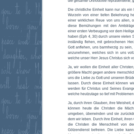
die gesamte Orthodoxie repräsentierte, g
Die christliche Einheit kann nur als ein
Wurzeln von einer tiefen Bekehrung he
einer wirklichen Reue von uns allen,
diese Bemühungen mit den Amtsträger
einer ersten Verbeugung vor dem Heiligen
haben (Eph 4, 30) durch unsere vielen
inständig flehen, mit gebrochenen Her
Gott anflehen, uns barmherzig zu sein
anzunehmen, welches sich in uns vollz
welche unser Herr Jesus Christus sich v
Ja, wir wollen die Einheit aller Christe
größere Macht gegen andere menschlic
uns die Liebe zu Gott und unseren Brü
lassen. Durch diese Einheit können w
werden für Christus und Seines Evange
welche heutzutage so tief mit Problemen b
Ja, durch ihren Glauben, ihre Weisheit, 
können heute die Christen die Mächt
umgeben, überwinden und sie zurückdr
dem wir leben. Durch ihre Einheit, ihre
die Christen die Menschheit von der
Götzendienst befreien. Die Liebe kann