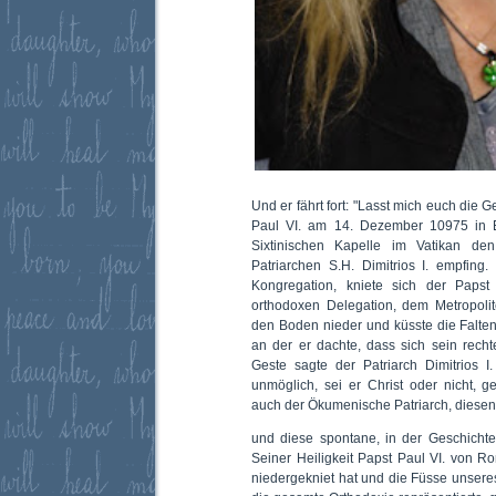
Und er fährt fort: "Lasst mich euch die 
Paul VI. am 14. Dezember 10975 in Er
Sixtinischen Kapelle im Vatikan de
Patriarchen S.H. Dimitrios I. empfin
Kongregation, kniete sich der Papst
orthodoxen Delegation, dem Metropoli
den Boden nieder und küsste die Falte
an der er dachte, dass sich sein rech
Geste sagte der Patriarch Dimitrios I
unmöglich, sei er Christ oder nicht, 
auch der Ökumenische Patriarch, diesen 
und diese spontane, in der Geschichte
Seiner Heiligkeit Papst Paul VI. von Ro
niedergekniet hat und die Füsse unseres