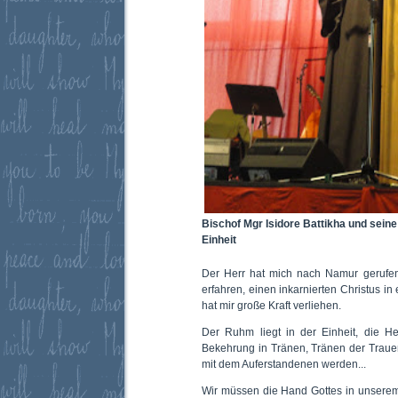
Bischof Mgr Isidore Battikha und sei
Einheit
Der Herr hat mich nach Namur gerufen
erfahren, einen inkarnierten Christus i
hat mir große Kraft verliehen.
Der Ruhm liegt in der Einheit, die He
Bekehrung in Tränen, Tränen der Traue
mit dem Auferstandenen werden...
Wir müssen die Hand Gottes in unserem