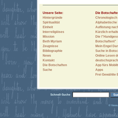
Unsere Seite:
Die Botschafte
Hintergründe
Chronologisch 
Spiritualität
Alphabetische 
Einheit
Auflistung nac
Interreligiöses
Kürzlich erhal
Mission
Die \"Handges
Beth Myriam
Botschaften\"
Zeugnisse
Mein Engel Dan
Bibliographie
Suche in Botsc
News
Online Lesen d
Kontakt
deutschsprach
Die Botschaften
App fürs Mobilt
Suche
Apps
Frei Gewählte 
Schnell-Suche
© Vassu