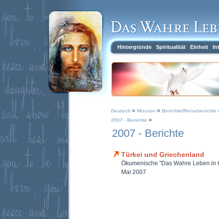
Hintergründe
Spiritualität
Einheit
In
»
»
Deutsch
Mission
Berichte/Reiseberichte 
»
2007 - Berichte
2007 - Berichte
Türkei und Griechenland
Ökumenische "Das Wahre Leben in Got
Mai 2007