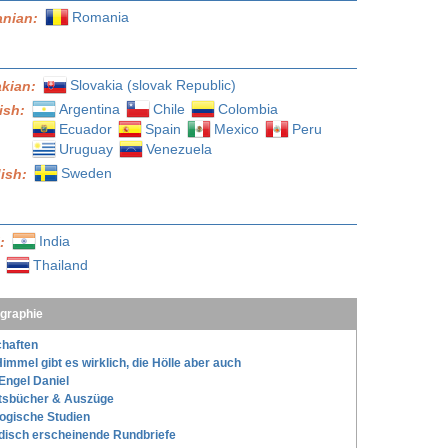
Romania
nian:
Slovakia (slovak Republic)
akian:
Argentina
Chile
Colombia
ish:
Ecuador
Spain
Mexico
Peru
Uruguay
Venezuela
Sweden
ish:
India
l:
Thailand
:
ographie
haften
immel gibt es wirklich, die Hölle aber auch
Engel Daniel
tsbücher & Auszüge
ogische Studien
disch erscheinende Rundbriefe