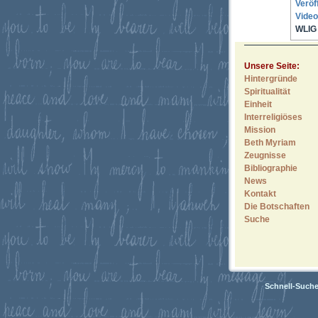
Veröf
Video
WLIG 
Unsere Seite:
Hintergründe
Spiritualität
Einheit
Interreligiöses
Mission
Beth Myriam
Zeugnisse
Bibliographie
News
Kontakt
Die Botschaften
Suche
Schnell-Such