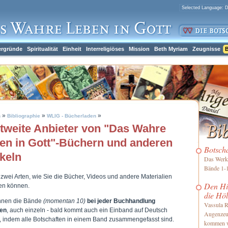
ergründe
Spiritualität
Einheit
Interreligiöses
Mission
Beth Myriam
Zeugnisse
B
»
»
»
h
Bibliographie
WLIG - Bücherladen
tweite Anbieter von "Das Wahre
en in Gott"-Büchern und anderen
Botsch
ikeln
Das Werk 
Bände 1-1
 zwei Arten, wie Sie die Bücher, Videos und andere Materialien
Den Him
len können.
die Höl
nnen die Bände
(momentan 10)
bei jeder Buchhandlung
Vassula R
len
, auch einzeln - bald kommt auch ein Einband auf Deutsch
Augenzeu
, indem alle Botschaften in einem Band zusammengefasst sind.
kommen 