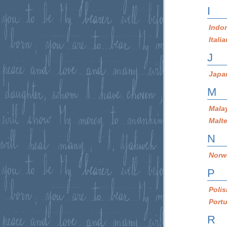
I
Indo
Itali
J
Japa
M
Mala
Malt
N
Norw
P
Poli
Port
R