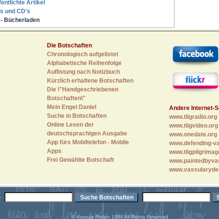
fentlichte Artikel
s und CD's
- Bücherladen
Die Botschaften
Chronologisch aufgelistet
Alphabetische Reihenfolge
Auflistung nach Notizbuch
Kürzlich erhaltene Botschaften
Die \"Handgeschriebenen
Botschaften\"
Mein Engel Daniel
Andere Internet-S
Suche in Botschaften
www.tligradio.org
Online Lesen der
www.tligvideo.org
deutschsprachigen Ausgabe
www.onedate.org
App fürs Mobiltelefon - Mobile
www.defending-va
Apps
www.tligpilgrimag
Frei Gewählte Botschaft
www.paintedbyva
www.vassularyde
e
© Vassula Rydén 1986 All Rights Reserved