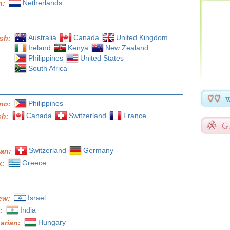
Netherlands
h:
Australia
Canada
United Kingdom
ish:
Ireland
Kenya
New Zealand
Philippines
United States
South Africa
Philippines
ino:
Canada
Switzerland
France
ch:
Switzerland
Germany
an:
Greece
k:
Israel
ew:
India
i:
Hungary
arian: