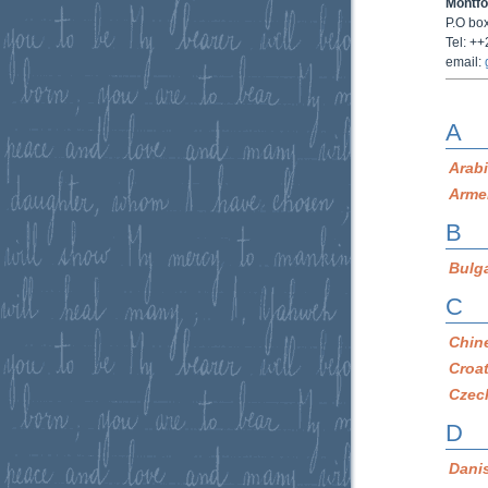
Montfo
P.O bo
Tel: +
email:
A
Arab
Arme
B
Bulg
C
Chin
Croa
Czec
D
Dani