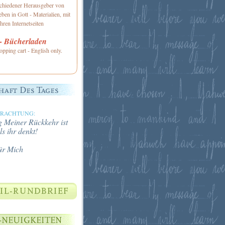
schiedener Herausgeber von
ben in Gott - Materialien, mit
hren Internetseiten
 Bücherladen
opping cart - English only.
TRACHTUNG:
 Meiner Rückkehr ist
ls ihr denkt!
ür Mich