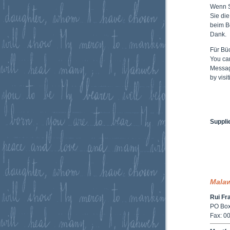
Wenn 
Sie di
beim B
Dank.
Für Büc
You ca
Messag
by vis
Suppli
Mala
Rui Fr
PO Box
Fax: 0