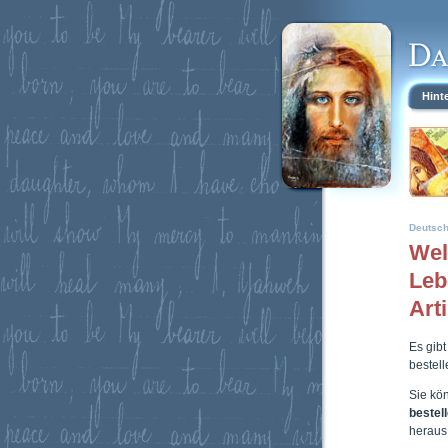
Hint
Deutsc
Wel
Leb
Art
Es gibt
bestel
Sie kö
bestel
heraus