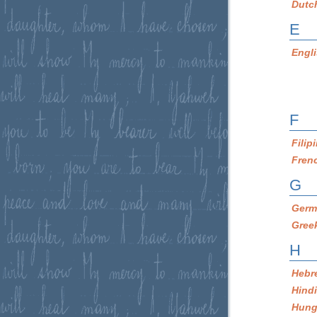
Dutc
E
Engl
F
Filip
Fren
G
Germ
Gree
H
Hebr
Hind
Hung