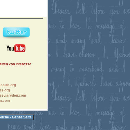
eiten von Interesse
ssula.org
es.org
ssularyden.com
n.com