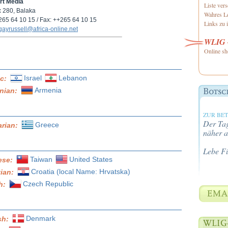
rt Media
Liste ver
x 280, Balaka
Wahres Le
+265 64 10 15 / Fax: ++265 64 10 15
Links zu i
gayrussell@africa-online.net
WLIG -
Online sh
Israel
Lebanon
ic:
Armenia
nian:
ZUR BE
Der Tag
Greece
arian:
näher a
Lebe F
Taiwan
United States
ese:
Croatia (local Name: Hrvatska)
tian:
Czech Republic
h:
Denmark
sh: