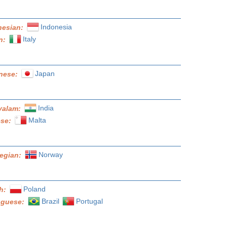
Indonesia
nesian:
Italy
an:
Japan
nese:
India
yalam:
Malta
ese:
Norway
egian:
Poland
sh:
Brazil
Portugal
uguese: