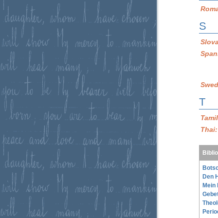
Roma
S
Slov
Span
Swed
T
Tami
Thai
Bibli
Botsc
Den H
Mein 
Gebe
Theol
Perio