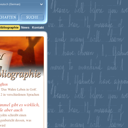
ibliographie
News
Kontakt
aften
'Das Wahre Leben in Gott'.
2 in verschiedenen Sprachen
mel gibt es wirklich,
le aber auch
ydén schreibt einen
genbericht dessen, was
wird