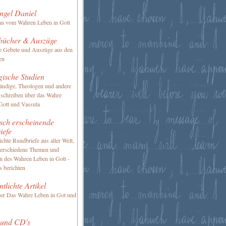
ngel Daniel
nn vom Wahren Leben in Gott
bücher & Auszüge
te Gebete und Auszüge aus den
en
gische Studien
ändige, Theologen und andere
 schreiben über das Wahre
Gott und Vassula
sch erscheinende
iefe
ichte Rundbriefe aus aller Welt,
verschiedene Themen und
en des Wahren Leben in Gott -
s berichten
ntlichte Artikel
ber Das Wahre Leben in Got und
 und CD's