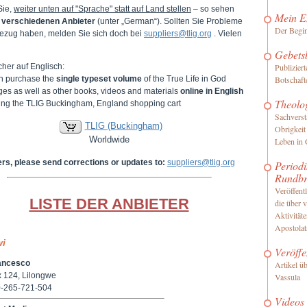
Sie,
weiter unten auf "Sprache" statt auf Land stellen
– so sehen
Mein E
e
verschiedenen Anbieter
(unter „German“). Sollten Sie Probleme
Der Begi
ezug haben, melden Sie sich doch bei
suppliers@tlig.org
. Vielen
Gebets
her auf Englisch:
Publizier
n purchase the
single typeset volume
of the True Life in God
Botschaft
es as well as other books, videos and materials
online in English
Theolo
iting the TLIG Buckingham, England shopping cart
Sachverst
TLIG (Buckingham)
Obrigkeit
Worldwide
Leben in 
ers, please send corrections or updates to:
suppliers@tlig.org
Periodi
Rundbr
Veröffentl
LISTE DER ANBIETER
die über 
Aktivität
Apostolat
wi
Veröffe
ancesco
Artikel ü
 124, Lilongwe
Vassula
0-265-721-504
Videos