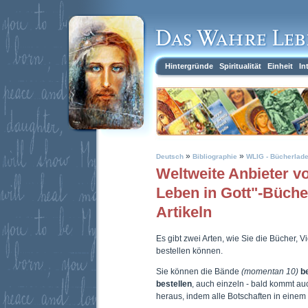
Hintergründe
Spiritualität
Einheit
In
»
»
Deutsch
Bibliographie
WLIG - Bücherlad
Weltweite Anbieter 
Leben in Gott"-Büch
Artikeln
Es gibt zwei Arten, wie Sie die Bücher, 
bestellen können.
Sie können die Bände
(momentan 10)
b
bestellen
, auch einzeln - bald kommt a
heraus, indem alle Botschaften in eine