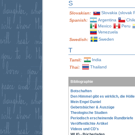
S
Slovakia (slovak 
Slovakian:
Argentina
Chil
Spanish:
Mexico
Peru
Venezuela
Sweden
Swedish:
T
India
Tamil:
Thailand
Thai:
Bibliographie
Botschaften
Den Himmel gibt es wirklich, die Höll
Mein Engel Daniel
Gebetsbücher & Auszüge
Theologische Studien
Periodisch erscheinende Rundbriefe
Veröffentlichte Artikel
Videos und CD's
WLIG - Bücherladen