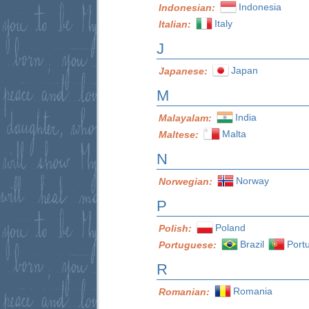
Indonesia
Indonesian:
Italy
Italian:
J
Japan
Japanese:
M
India
Malayalam:
Malta
Maltese:
N
Norway
Norwegian:
P
Poland
Polish:
Brazil
Port
Portuguese:
R
Romania
Romanian: