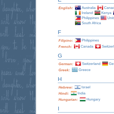
Australia
Cana
English:
Ireland
Kenya
Philippines
Uni
South Africa
F
Philippines
Filipino:
Canada
Switzer
French:
G
Switzerland
Ge
German:
Greece
Greek:
H
Israel
Hebrew:
India
Hindi:
Hungary
Hungarian:
I