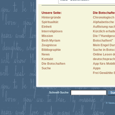
Unsere Seite:
Die Botschafte
Hintergründe
Chronologisch 
Spiritualität
Alphabetische 
Einheit
Auflistung nac
Interreligiöses
Kürzlich erhal
Mission
Die \"Handges
Beth Myriam
Botschaften\"
Zeugnisse
Mein Engel Dan
Bibliographie
Suche in Botsc
News
Online Lesen d
Kontakt
deutschsprach
Die Botschaften
App fürs Mobilt
Suche
Apps
Frei Gewählte 
Schnell-Suche
© Vassu