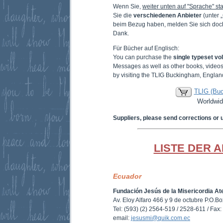
Wenn Sie,
weiter unten auf "Sprache" sta
Sie die
verschiedenen Anbieter
(unter 
beim Bezug haben, melden Sie sich doc
Dank.
Für Bücher auf Englisch:
You can purchase the
single typeset v
Messages as well as other books, video
by visiting the TLIG Buckingham, Englan
TLIG (Bu
Worldwid
Suppliers, please send corrections or 
LISTE DER 
Ecuador
Fundación Jesús de la Misericordia At
Av. Eloy Alfaro 466 y 9 de octubre P.O.B
Tel: (593) (2) 2564-519 / 2528-611 / Fax
email:
jesusmi@quik.com.ec