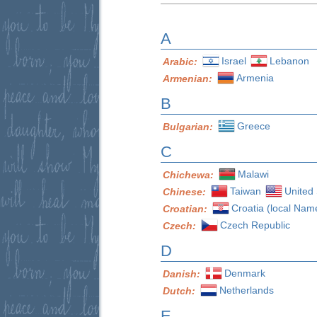
A
Israel
Lebanon
Arabic:
Armenia
Armenian:
B
Greece
Bulgarian:
C
Malawi
Chichewa:
Taiwan
United 
Chinese:
Croatia (local Nam
Croatian:
Czech Republic
Czech:
D
Denmark
Danish:
Netherlands
Dutch:
E