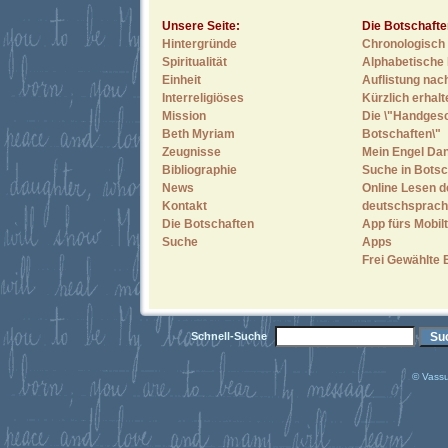
Unsere Seite:
Die Botschafte
Hintergründe
Chronologisch 
Spiritualität
Alphabetische 
Einheit
Auflistung nac
Interreligiöses
Kürzlich erhal
Mission
Die \"Handges
Beth Myriam
Botschaften\"
Zeugnisse
Mein Engel Dan
Bibliographie
Suche in Botsc
News
Online Lesen d
Kontakt
deutschsprach
Die Botschaften
App fürs Mobilt
Suche
Apps
Frei Gewählte 
Schnell-Suche
© Vassu