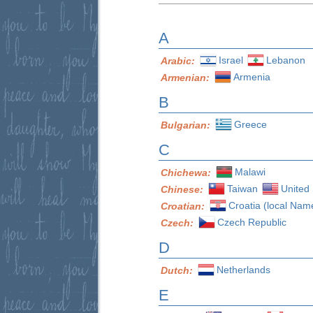
A
Israel
Lebanon
Arabic:
Armenia
Armenian:
B
Greece
Bulgarian:
C
Malawi
Chichewa:
Taiwan
United 
Chinese:
Croatia (local Nam
Croatian:
Czech Republic
Czech:
D
Netherlands
Dutch:
E