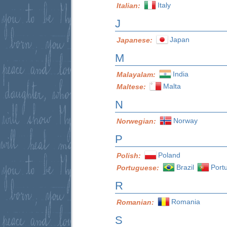
Italy
Italian:
J
Japan
Japanese:
M
India
Malayalam:
Malta
Maltese:
N
Norway
Norwegian:
P
Poland
Polish:
Brazil
Port
Portuguese:
R
Romania
Romanian:
S