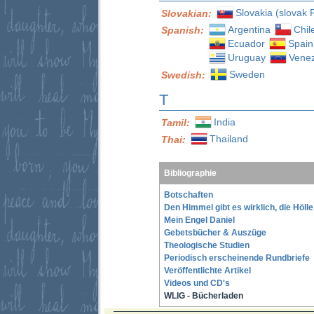
Slovakia (slovak 
Slovakian:
Argentina
Chil
Spanish:
Ecuador
Spain
Uruguay
Vene
Sweden
Swedish:
T
India
Tamil:
Thailand
Thai:
Bibliographie
Botschaften
Den Himmel gibt es wirklich, die Höll
Mein Engel Daniel
Gebetsbücher & Auszüge
Theologische Studien
Periodisch erscheinende Rundbriefe
Veröffentlichte Artikel
Videos und CD's
WLIG - Bücherladen