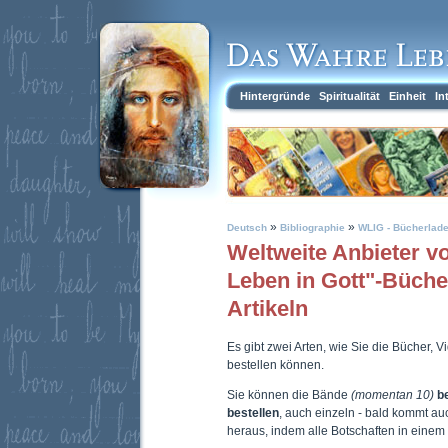
Hintergründe
Spiritualität
Einheit
In
»
»
Deutsch
Bibliographie
WLIG - Bücherlad
Weltweite Anbieter 
Leben in Gott"-Büch
Artikeln
Es gibt zwei Arten, wie Sie die Bücher, 
bestellen können.
Sie können die Bände
(momentan 10)
b
bestellen
, auch einzeln - bald kommt a
heraus, indem alle Botschaften in eine