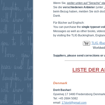
Wenn Sie,
weiter unten auf "Sprache" sta
Sie die
verschiedenen Anbieter
(unter 
beim Bezug haben, melden Sie sich doc
Dank.
Für Bücher auf Englisch:
You can purchase the
single typeset v
Messages as well as other books, video
by visiting the TLIG Buckingham, Englan
TLIG (Bu
Worldwid
Suppliers, please send corrections or 
LISTE DER 
Denmark
Dorit Bashari
Gyvelvej 17 3480 Fredensborg Denmark
Tel: +45 2684 5082
email:
17dorit@gmail.com