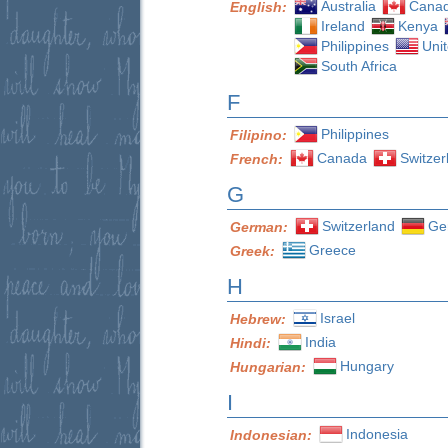
Australia
Cana
English:
Ireland
Kenya
Philippines
Uni
South Africa
F
Philippines
Filipino:
Canada
Switzer
French:
G
Switzerland
Ge
German:
Greece
Greek:
H
Israel
Hebrew:
India
Hindi:
Hungary
Hungarian:
I
Indonesia
Indonesian: