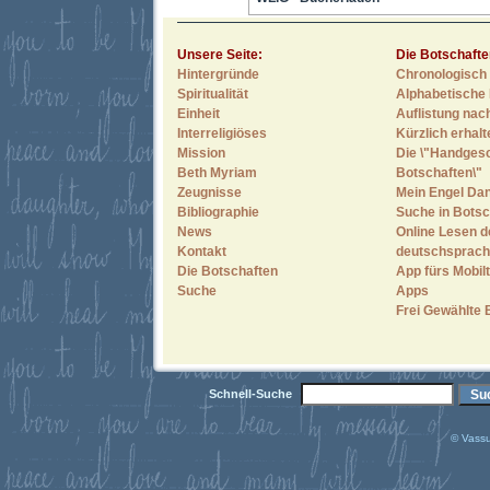
Unsere Seite:
Die Botschafte
Hintergründe
Chronologisch 
Spiritualität
Alphabetische 
Einheit
Auflistung nac
Interreligiöses
Kürzlich erhal
Mission
Die \"Handges
Beth Myriam
Botschaften\"
Zeugnisse
Mein Engel Dan
Bibliographie
Suche in Botsc
News
Online Lesen d
Kontakt
deutschsprach
Die Botschaften
App fürs Mobilt
Suche
Apps
Frei Gewählte 
Schnell-Suche
© Vassu