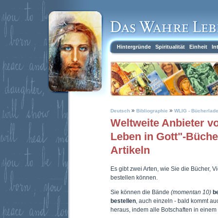
Hintergründe
Spiritualität
Einheit
In
»
»
Deutsch
Bibliographie
WLIG - Bücherlad
Weltweite Anbieter 
Leben in Gott"-Büch
Artikeln
Es gibt zwei Arten, wie Sie die Bücher, 
bestellen können.
Sie können die Bände
(momentan 10)
b
bestellen
, auch einzeln - bald kommt a
heraus, indem alle Botschaften in eine