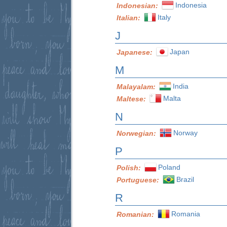
Indonesia
Indonesian:
Italy
Italian:
J
Japan
Japanese:
M
India
Malayalam:
Malta
Maltese:
N
Norway
Norwegian:
P
Poland
Polish:
Brazil
Portuguese:
R
Romania
Romanian: