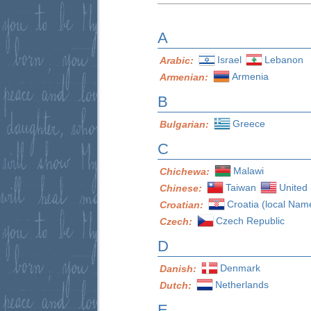
A
Israel
Lebanon
Arabic:
Armenia
Armenian:
B
Greece
Bulgarian:
C
Malawi
Chichewa:
Taiwan
United 
Chinese:
Croatia (local Nam
Croatian:
Czech Republic
Czech:
D
Denmark
Danish:
Netherlands
Dutch:
E