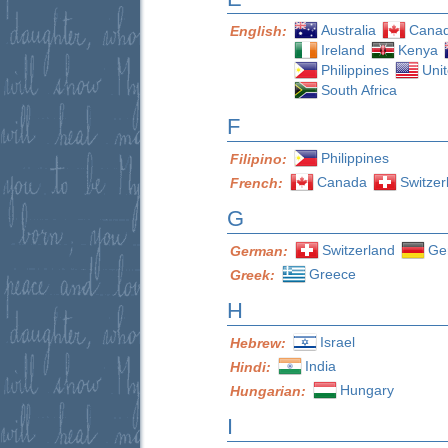
Australia
Cana
English:
Ireland
Kenya
Philippines
Uni
South Africa
F
Philippines
Filipino:
Canada
Switzer
French:
G
Switzerland
Ge
German:
Greece
Greek:
H
Israel
Hebrew:
India
Hindi:
Hungary
Hungarian:
I