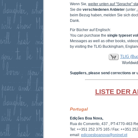
Wenn Sie,
weiter unten auf "Sprache" sta
Sie die
verschiedenen Anbieter
(unter 
beim Bezug haben, melden Sie sich doc
Dank.
Für Bücher auf Englisch:
You can purchase the
single typeset v
Messages as well as other books, video
by visiting the TLIG Buckingham, Englan
TLIG (Bu
Worldwid
Suppliers, please send corrections or 
LISTE DER 
Portugal
Edições Boa Nova,
Rua do Convento, 437 , PT-4770-463 R
Tel: ++351 252 375 165 / Fax: ++351 25
email:
edicoesboanova@oninet.pt