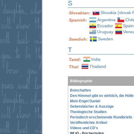
S
Slovakia (slovak 
Slovakian:
Argentina
Chil
Spanish:
Ecuador
Spain
Uruguay
Vene
Sweden
Swedish:
T
India
Tamil:
Thailand
Thai:
Bibliographie
Botschaften
Den Himmel gibt es wirklich, die Höll
Mein Engel Daniel
Gebetsbücher & Auszüge
Theologische Studien
Periodisch erscheinende Rundbriefe
Veröffentlichte Artikel
Videos und CD's
WLIG - Bücherladen