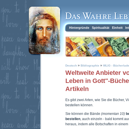
Hintergründe
Spiritualität
Einheit
In
»
»
Deutsch
Bibliographie
WLIG - Bücherlad
Weltweite Anbieter 
Leben in Gott"-Büch
Artikeln
Es gibt zwei Arten, wie Sie die Bücher, 
bestellen können.
Sie können die Bände
(momentan 10)
b
bestellen
, auch einzeln - bald kommt a
heraus, indem alle Botschaften in eine