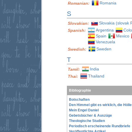
Romania
Romanian:
S
Slovakia (slovak 
Slovakian:
Argentina
Col
Spanish:
Spain
Mexico
Venezuela
Sweden
Swedish:
T
India
Tamil:
Thailand
Thai:
Bibliographie
Botschaften
Den Himmel gibt es wirklich, die Höll
Mein Engel Daniel
Gebetsbücher & Auszüge
Theologische Studien
Periodisch erscheinende Rundbriefe
Veröffentlichte Artikel