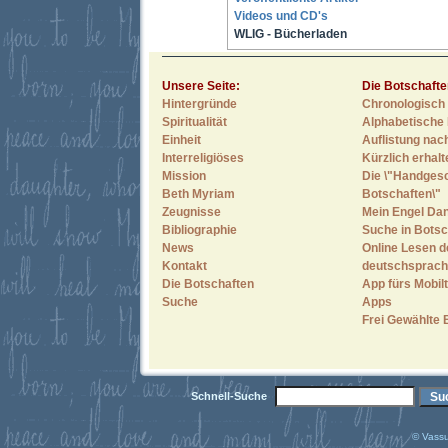
Videos und CD's
WLIG - Bücherladen
Unsere Seite:
Die Botschafte
Hintergründe
Chronologisch 
Spiritualität
Alphabetische 
Einheit
Auflistung nac
Interreligiöses
Kürzlich erhal
Mission
Die \"Handges
Beth Myriam
Botschaften\"
Zeugnisse
Mein Engel Dan
Bibliographie
Suche in Botsc
News
Online Lesen d
Kontakt
deutschsprach
Die Botschaften
App fürs Mobilt
Suche
Apps
Frei Gewählte 
Schnell-Suche
© Vassu