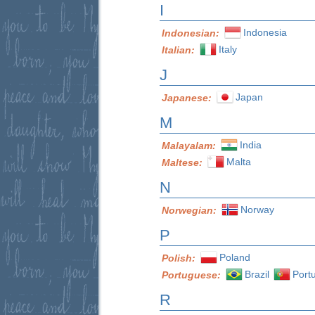
I
Indonesia
Indonesian:
Italy
Italian:
J
Japan
Japanese:
M
India
Malayalam:
Malta
Maltese:
N
Norway
Norwegian:
P
Poland
Polish:
Brazil
Port
Portuguese:
R