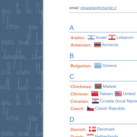
email:
olgajardo@cmal.tie.cl
A
Israel
Lebanon
Arabic:
Armenia
Armenian:
B
Greece
Bulgarian:
C
Malawi
Chichewa:
Taiwan
United 
Chinese:
Croatia (local Nam
Croatian:
Czech Republic
Czech:
D
Denmark
Danish:
Netherlands
Dutch: