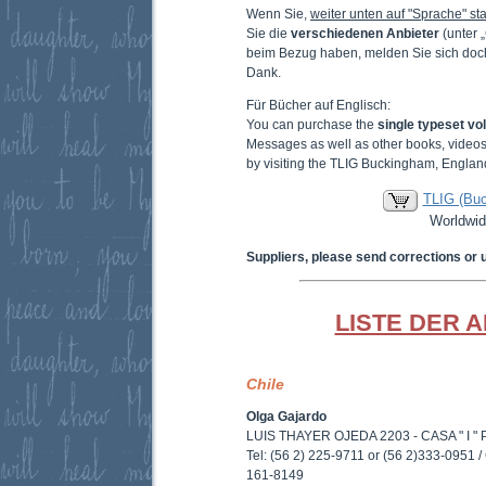
Wenn Sie,
weiter unten auf "Sprache" sta
Sie die
verschiedenen Anbieter
(unter 
beim Bezug haben, melden Sie sich doc
Dank.
Für Bücher auf Englisch:
You can purchase the
single typeset v
Messages as well as other books, video
by visiting the TLIG Buckingham, Englan
TLIG (Bu
Worldwid
Suppliers, please send corrections or 
LISTE DER 
Chile
Olga Gajardo
LUIS THAYER OJEDA 2203 - CASA " I " P
Tel: (56 2) 225-9711 or (56 2)333-0951 / 
161-8149