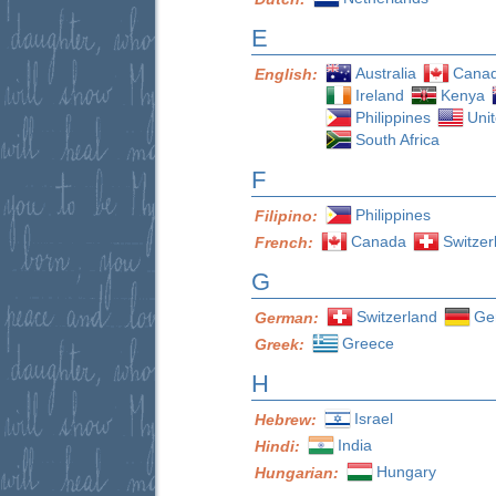
E
Australia
Cana
English:
Ireland
Kenya
Philippines
Uni
South Africa
F
Philippines
Filipino:
Canada
Switzer
French:
G
Switzerland
Ge
German:
Greece
Greek:
H
Israel
Hebrew:
India
Hindi:
Hungary
Hungarian: