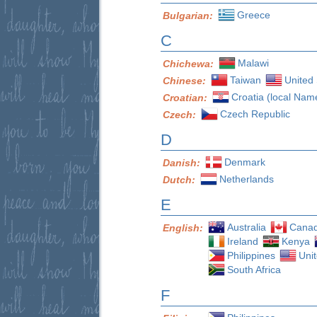
Greece
Bulgarian:
C
Malawi
Chichewa:
Taiwan
United 
Chinese:
Croatia (local Nam
Croatian:
Czech Republic
Czech:
D
Denmark
Danish:
Netherlands
Dutch:
E
Australia
Cana
English:
Ireland
Kenya
Philippines
Uni
South Africa
F