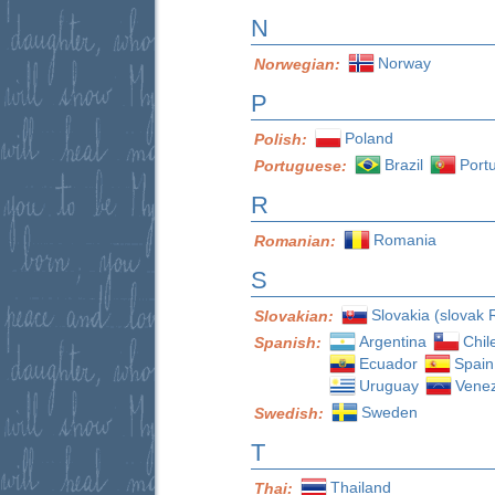
N
Norway
Norwegian:
P
Poland
Polish:
Brazil
Port
Portuguese:
R
Romania
Romanian:
S
Slovakia (slovak 
Slovakian:
Argentina
Chil
Spanish:
Ecuador
Spain
Uruguay
Vene
Sweden
Swedish:
T
Thailand
Thai: