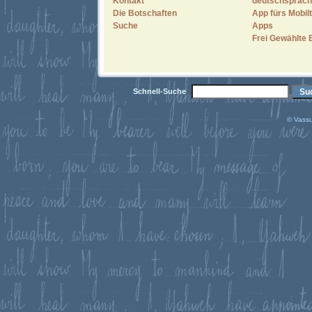
Kontakt
deutschsprach
Die Botschaften
App fürs Mobilt
Suche
Apps
Frei Gewählte 
Schnell-Suche
© Vassu