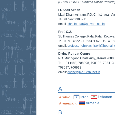
(PRINT HOUSE: Mahesh Divine Printers
Fr. Shail Akash
Matri Dham Ashram, P.O. Christnagar Var
Tel: 91 542 2383911
email:
christnagar@satyam.net.in
Prof. C.J.
St. Thomas College, Pala, Palai, Kottaya
Tel: 00 91 4822 211 533 / Fax: ++914 8
email:
professorjohnkachirayil@hotmail
Divine Retreat Centre
P.O. Muringoor, Chalakudy,, Kerala -680
Tel: +91 (488) 708098, 708193, 708413,
708097, 706913
email:
divine@md2.vsnl.net.in
A
Israel
Lebanon
Arabic:
Armenia
Armenian:
B