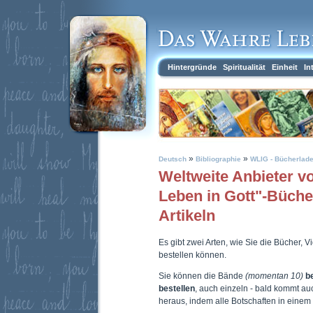
Hintergründe
Spiritualität
Einheit
In
»
»
Deutsch
Bibliographie
WLIG - Bücherlad
Weltweite Anbieter 
Leben in Gott"-Büch
Artikeln
Es gibt zwei Arten, wie Sie die Bücher, 
bestellen können.
Sie können die Bände
(momentan 10)
b
bestellen
, auch einzeln - bald kommt a
heraus, indem alle Botschaften in eine