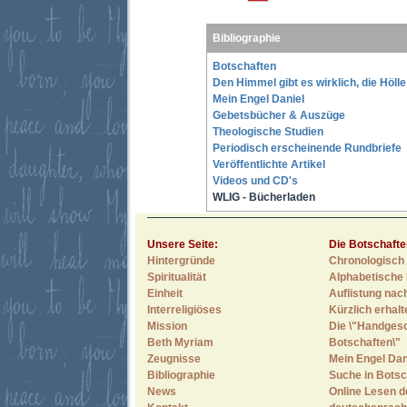
Bibliographie
Botschaften
Den Himmel gibt es wirklich, die Höll
Mein Engel Daniel
Gebetsbücher & Auszüge
Theologische Studien
Periodisch erscheinende Rundbriefe
Veröffentlichte Artikel
Videos und CD's
WLIG - Bücherladen
Unsere Seite:
Die Botschafte
Hintergründe
Chronologisch 
Spiritualität
Alphabetische 
Einheit
Auflistung nac
Interreligiöses
Kürzlich erhal
Mission
Die \"Handges
Beth Myriam
Botschaften\"
Zeugnisse
Mein Engel Dan
Bibliographie
Suche in Botsc
News
Online Lesen d