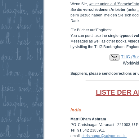
Wenn Sie,
weiter unten auf "Sprache" sta
Sie die
verschiedenen Anbieter
(unter 
beim Bezug haben, melden Sie sich doc
Dank.
Für Bücher auf Englisch:
You can purchase the
single typeset v
Messages as well as other books, video
by visiting the TLIG Buckingham, Englan
TLIG (Bu
Worldwid
Suppliers, please send corrections or 
LISTE DER 
India
Matri Dham Ashram
P.O. Christnagar, Varanasi - 221003, U.P.
Tel: 91 542 2383911
email:
christnagar@satyam.net.in