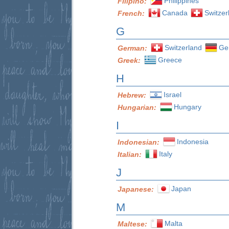
Philippines
Filipino:
Canada
Switzer
French:
G
Switzerland
Ge
German:
Greece
Greek:
H
Israel
Hebrew:
Hungary
Hungarian:
I
Indonesia
Indonesian:
Italy
Italian:
J
Japan
Japanese:
M
Malta
Maltese: