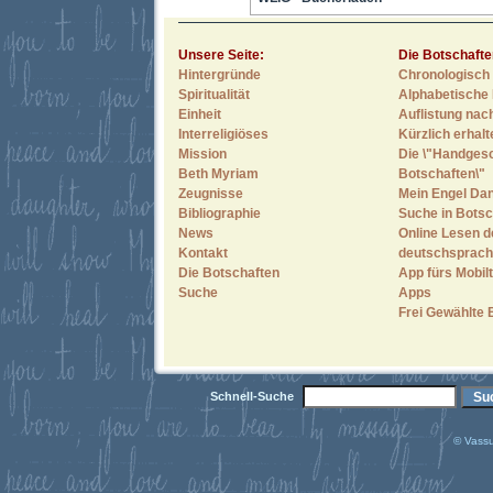
Unsere Seite:
Die Botschafte
Hintergründe
Chronologisch 
Spiritualität
Alphabetische 
Einheit
Auflistung nac
Interreligiöses
Kürzlich erhal
Mission
Die \"Handges
Beth Myriam
Botschaften\"
Zeugnisse
Mein Engel Dan
Bibliographie
Suche in Botsc
News
Online Lesen d
Kontakt
deutschsprach
Die Botschaften
App fürs Mobilt
Suche
Apps
Frei Gewählte 
Schnell-Suche
© Vassu