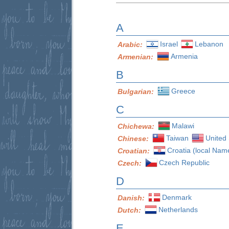
A
Israel
Lebanon
Arabic:
Armenia
Armenian:
B
Greece
Bulgarian:
C
Malawi
Chichewa:
Taiwan
United 
Chinese:
Croatia (local Nam
Croatian:
Czech Republic
Czech:
D
Denmark
Danish:
Netherlands
Dutch:
E