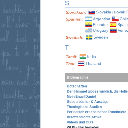
S
Slovakia (slovak 
Slovakian:
Argentina
Chil
Spanish:
Ecuador
Spain
Uruguay
Vene
Sweden
Swedish:
T
India
Tamil:
Thailand
Thai:
Bibliographie
Botschaften
Den Himmel gibt es wirklich, die Höll
Mein Engel Daniel
Gebetsbücher & Auszüge
Theologische Studien
Periodisch erscheinende Rundbriefe
Veröffentlichte Artikel
Videos und CD's
WLIG - Bücherladen