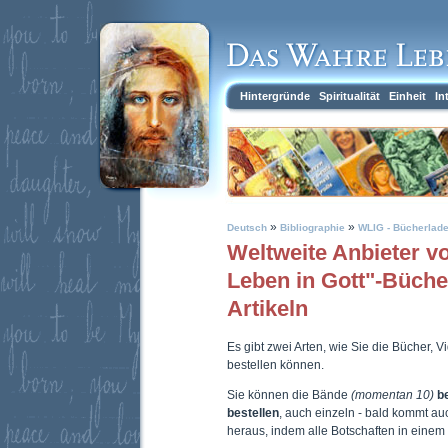
Hintergründe
Spiritualität
Einheit
In
»
»
Deutsch
Bibliographie
WLIG - Bücherlad
Weltweite Anbieter 
Leben in Gott"-Büch
Artikeln
Es gibt zwei Arten, wie Sie die Bücher, 
bestellen können.
Sie können die Bände
(momentan 10)
b
bestellen
, auch einzeln - bald kommt a
heraus, indem alle Botschaften in eine