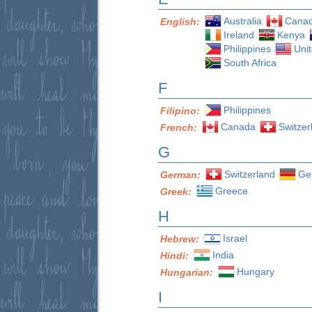
Australia
Cana
English:
Ireland
Kenya
Philippines
Uni
South Africa
F
Philippines
Filipino:
Canada
Switzer
French:
G
Switzerland
Ge
German:
Greece
Greek:
H
Israel
Hebrew:
India
Hindi:
Hungary
Hungarian:
I