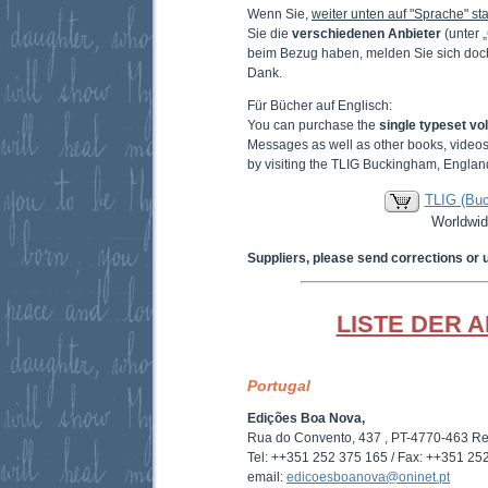
Wenn Sie,
weiter unten auf "Sprache" sta
Sie die
verschiedenen Anbieter
(unter 
beim Bezug haben, melden Sie sich doc
Dank.
Für Bücher auf Englisch:
You can purchase the
single typeset v
Messages as well as other books, video
by visiting the TLIG Buckingham, Englan
TLIG (Bu
Worldwid
Suppliers, please send corrections or 
LISTE DER 
Portugal
Edições Boa Nova,
Rua do Convento, 437 , PT-4770-463 R
Tel: ++351 252 375 165 / Fax: ++351 25
email:
edicoesboanova@oninet.pt