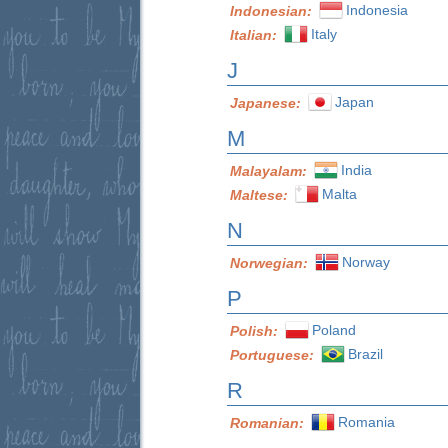
Indonesia
Indonesian:
Italy
Italian:
J
Japan
Japanese:
M
India
Malayalam:
Malta
Maltese:
N
Norway
Norwegian:
P
Poland
Polish:
Brazil
Portuguese:
R
Romania
Romanian: