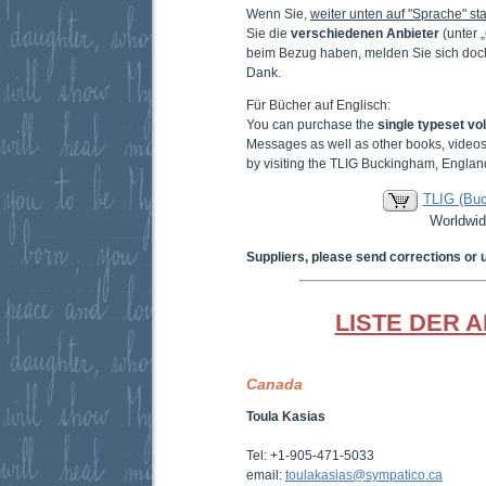
Wenn Sie,
weiter unten auf "Sprache" sta
Sie die
verschiedenen Anbieter
(unter 
beim Bezug haben, melden Sie sich doc
Dank.
Für Bücher auf Englisch:
You can purchase the
single typeset v
Messages as well as other books, video
by visiting the TLIG Buckingham, Englan
TLIG (Bu
Worldwid
Suppliers, please send corrections or 
LISTE DER 
Canada
Toula Kasias
Tel: +1-905-471-5033
email:
toulakasias@sympatico.ca