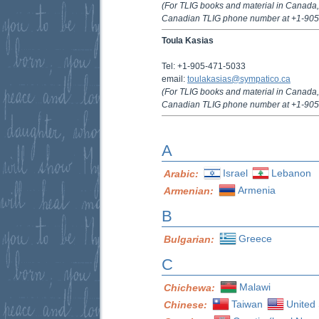
(For TLIG books and material in Canada, 
Canadian TLIG phone number at +1-905
Toula Kasias
Tel: +1-905-471-5033
email:
toulakasias@sympatico.ca
(For TLIG books and material in Canada, 
Canadian TLIG phone number at +1-905
A
Israel
Lebanon
Arabic:
Armenia
Armenian:
B
Greece
Bulgarian:
C
Malawi
Chichewa:
Taiwan
United 
Chinese: