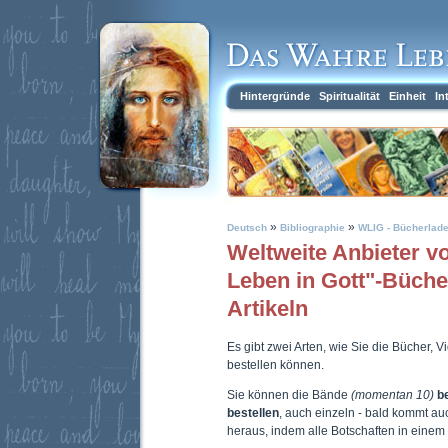
Hintergründe
Spiritualität
Einheit
In
»
»
Deutsch
Bibliographie
WLIG - Bücherlad
Weltweite Anbieter 
Leben in Gott"-Büch
Artikeln
Es gibt zwei Arten, wie Sie die Bücher, 
bestellen können.
Sie können die Bände
(momentan 10)
b
bestellen
, auch einzeln - bald kommt a
heraus, indem alle Botschaften in eine