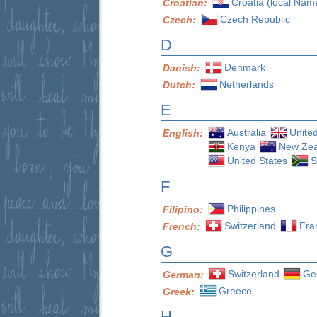
Croatia (local Nam
Croatian:
Czech Republic
Czech:
D
Denmark
Danish:
Netherlands
Dutch:
E
Australia
Unite
English:
Kenya
New Zea
United States
S
F
Philippines
Filipino:
Switzerland
Fra
French:
G
Switzerland
Ge
German:
Greece
Greek:
H