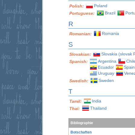
Poland
Polish:
Brazil
Port
Portuguese:
R
Romania
Romanian:
S
Slovakia (slovak 
Slovakian:
Argentina
Chil
Spanish:
Ecuador
Spain
Uruguay
Vene
Sweden
Swedish:
T
India
Tamil:
Thailand
Thai:
Bibliographie
Botschaften