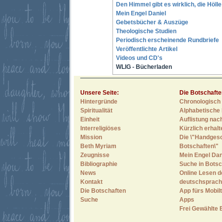
Den Himmel gibt es wirklich, die Höll
Mein Engel Daniel
Gebetsbücher & Auszüge
Theologische Studien
Periodisch erscheinende Rundbriefe
Veröffentlichte Artikel
Videos und CD's
WLIG - Bücherladen
Unsere Seite:
Die Botschafte
Hintergründe
Chronologisch 
Spiritualität
Alphabetische 
Einheit
Auflistung nac
Interreligiöses
Kürzlich erhal
Mission
Die \"Handges
Beth Myriam
Botschaften\"
Zeugnisse
Mein Engel Dan
Bibliographie
Suche in Botsc
News
Online Lesen d
Kontakt
deutschsprach
Die Botschaften
App fürs Mobilt
Suche
Apps
Frei Gewählte 