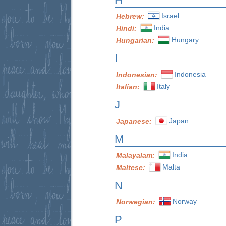
Israel
Hebrew:
India
Hindi:
Hungary
Hungarian:
I
Indonesia
Indonesian:
Italy
Italian:
J
Japan
Japanese:
M
India
Malayalam:
Malta
Maltese:
N
Norway
Norwegian:
P