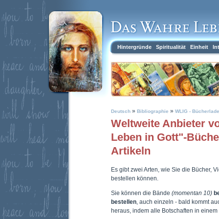
Hintergründe
Spiritualität
Einheit
In
»
»
Deutsch
Bibliographie
WLIG - Bücherlad
Weltweite Anbieter 
Leben in Gott"-Büch
Artikeln
Es gibt zwei Arten, wie Sie die Bücher, 
bestellen können.
Sie können die Bände
(momentan 10)
b
bestellen
, auch einzeln - bald kommt a
heraus, indem alle Botschaften in eine