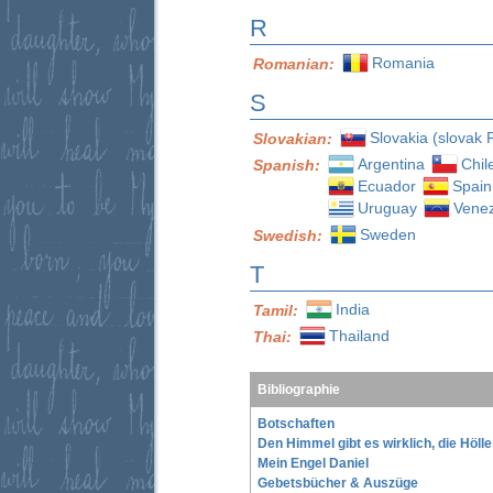
R
Romania
Romanian:
S
Slovakia (slovak 
Slovakian:
Argentina
Chil
Spanish:
Ecuador
Spain
Uruguay
Vene
Sweden
Swedish:
T
India
Tamil:
Thailand
Thai:
Bibliographie
Botschaften
Den Himmel gibt es wirklich, die Höll
Mein Engel Daniel
Gebetsbücher & Auszüge