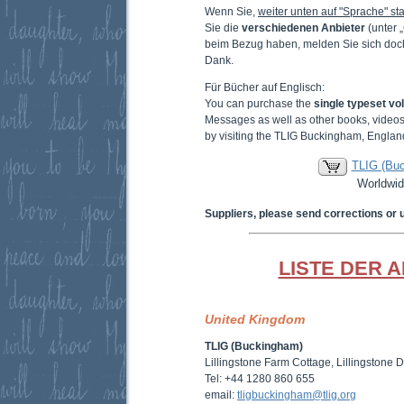
Wenn Sie,
weiter unten auf "Sprache" sta
Sie die
verschiedenen Anbieter
(unter 
beim Bezug haben, melden Sie sich doc
Dank.
Für Bücher auf Englisch:
You can purchase the
single typeset v
Messages as well as other books, video
by visiting the TLIG Buckingham, Englan
TLIG (Bu
Worldwid
Suppliers, please send corrections or 
LISTE DER 
United Kingdom
TLIG (Buckingham)
Lillingstone Farm Cottage, Lillingstone
Tel: +44 1280 860 655
email:
tligbuckingham@tlig.org