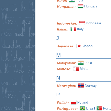
India
Hindi:
Hungary
Hungarian:
I
Indonesia
Indonesian:
Italy
Italian:
J
Japan
Japanese:
M
India
Malayalam:
Malta
Maltese:
N
Norway
Norwegian:
P
Poland
Polish:
Brazil
Port
Portuguese: