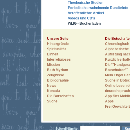
Theologische Studien
Periodisch erscheinende Rundbriefe
Veröffentlichte Artikel
Videos und CD's
WLIG - Bücherladen
Unsere Seite:
Die Botschafte
Hintergründe
Chronologisch 
Spiritualität
Alphabetische 
Einheit
Auflistung nac
Interreligiöses
Kürzlich erhal
Mission
Die \"Handges
Beth Myriam
Botschaften\"
Zeugnisse
Mein Engel Dan
Bibliographie
Suche in Botsc
News
Online Lesen d
Kontakt
deutschsprach
Die Botschaften
App fürs Mobilt
Suche
Apps
Frei Gewählte 
Schnell-Suche