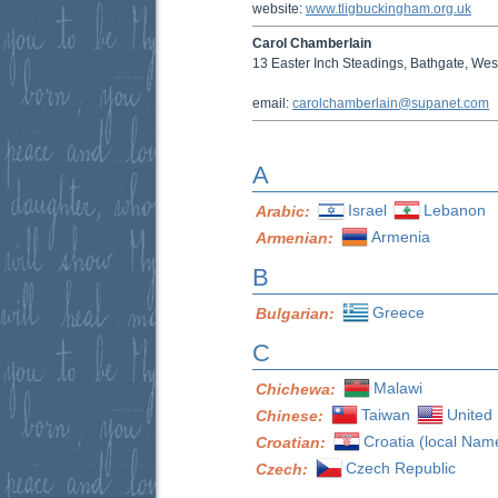
website:
www.tligbuckingham.org.uk
Carol Chamberlain
13 Easter Inch Steadings, Bathgate, We
email:
carolchamberlain@supanet.com
A
Israel
Lebanon
Arabic:
Armenia
Armenian:
B
Greece
Bulgarian:
C
Malawi
Chichewa:
Taiwan
United 
Chinese:
Croatia (local Nam
Croatian:
Czech Republic
Czech: