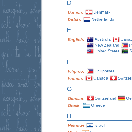
D
Denmark
Danish:
Netherlands
Dutch:
E
Australia
Cana
English:
New Zealand
P
United States
S
F
Philippines
Filipino:
Canada
Switzer
French:
G
Switzerland
Ge
German:
Greece
Greek:
H
Israel
Hebrew: