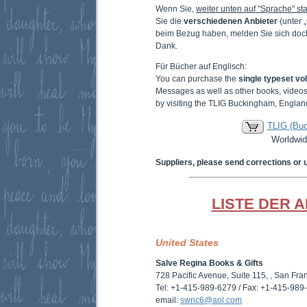
Wenn Sie,
weiter unten auf "Sprache" sta
Sie die
verschiedenen Anbieter
(unter 
beim Bezug haben, melden Sie sich doc
Dank.
Für Bücher auf Englisch:
You can purchase the
single typeset v
Messages as well as other books, video
by visiting the TLIG Buckingham, Englan
TLIG (Bu
Worldwid
Suppliers, please send corrections or 
LISTE DER 
United States
Salve Regina Books & Gifts
728 Pacific Avenue, Suite 115, , San Fr
Tel: +1-415-989-6279 / Fax: +1-415-989
email:
swnc6@aol.com