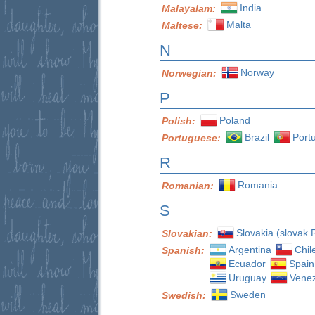
India
Malayalam:
Malta
Maltese:
N
Norway
Norwegian:
P
Poland
Polish:
Brazil
Port
Portuguese:
R
Romania
Romanian:
S
Slovakia (slovak 
Slovakian:
Argentina
Chil
Spanish:
Ecuador
Spain
Uruguay
Vene
Sweden
Swedish: