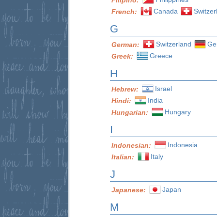
Canada
Switzer
French:
G
Switzerland
Ge
German:
Greece
Greek:
H
Israel
Hebrew:
India
Hindi:
Hungary
Hungarian:
I
Indonesia
Indonesian:
Italy
Italian:
J
Japan
Japanese:
M