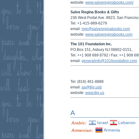
website:
www.salvereginabooks.com/
Salve Regina Books & Gifts
236 West Portal Ave. #823, San Francis
Tel: +1-415-989-6279
email:
mgr@salvereginabooks.com
website:
www.salvereginabooks.com
The 101 Foundation Inc.
P.O.Box 151, Asbury NJ 08802-0151,
Tel: ++1 908 689 8792 / Fax: ++1 908 6
email:
generalinfo@101foundation.com
Tel: (816) 461-8888
email:
aa@tlig.usb
website:
www.tlig.us
A
Israel
Lebanon
Arabic:
Armenia
Armenian: