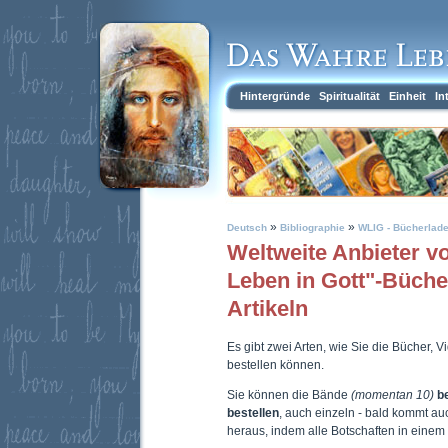
Hintergründe
Spiritualität
Einheit
In
»
»
Deutsch
Bibliographie
WLIG - Bücherlad
Weltweite Anbieter 
Leben in Gott"-Büch
Artikeln
Es gibt zwei Arten, wie Sie die Bücher, 
bestellen können.
Sie können die Bände
(momentan 10)
b
bestellen
, auch einzeln - bald kommt a
heraus, indem alle Botschaften in eine