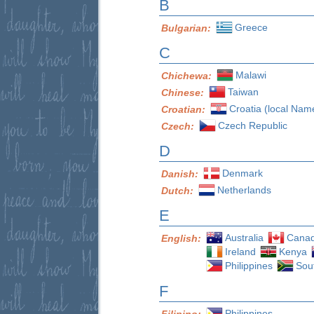
B
Greece
Bulgarian:
C
Malawi
Chichewa:
Taiwan
Chinese:
Croatia (local Nam
Croatian:
Czech Republic
Czech:
D
Denmark
Danish:
Netherlands
Dutch:
E
Australia
Cana
English:
Ireland
Kenya
Philippines
Sout
F
Philippines
Filipino: