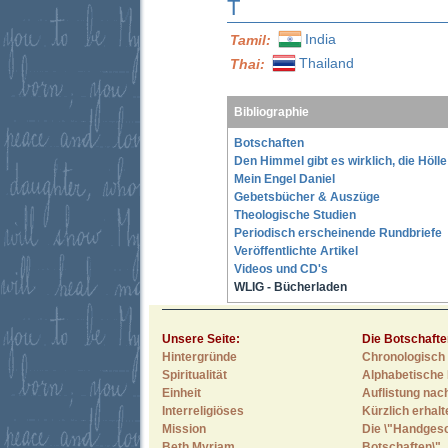
T
India
Tamil:
Thailand
Thai:
Bibliographie
Botschaften
Den Himmel gibt es wirklich, die Höll
Mein Engel Daniel
Gebetsbücher & Auszüge
Theologische Studien
Periodisch erscheinende Rundbriefe
Veröffentlichte Artikel
Videos und CD's
WLIG - Bücherladen
Unsere Seite:
Die Botschafte
Hintergründe
Chronologisch 
Spiritualität
Alphabetische 
Einheit
Auflistung nac
Interreligiöses
Kürzlich erhal
Mission
Die \"Handges
Beth Myriam
Botschaften\"