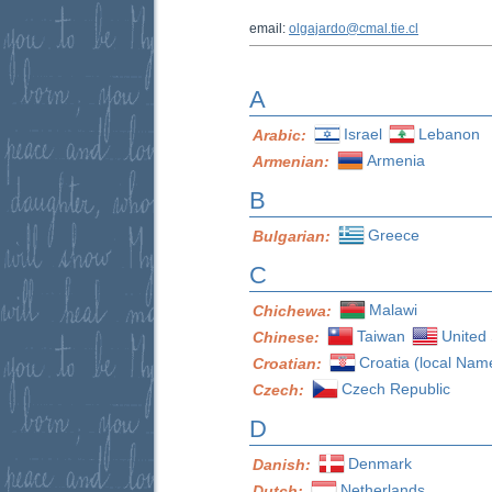
email:
olgajardo@cmal.tie.cl
A
Israel
Lebanon
Arabic:
Armenia
Armenian:
B
Greece
Bulgarian:
C
Malawi
Chichewa:
Taiwan
United 
Chinese:
Croatia (local Nam
Croatian:
Czech Republic
Czech:
D
Denmark
Danish:
Netherlands
Dutch: