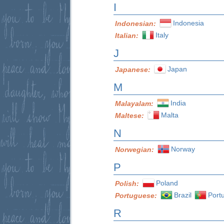
I
Indonesia
Indonesian:
Italy
Italian:
J
Japan
Japanese:
M
India
Malayalam:
Malta
Maltese:
N
Norway
Norwegian:
P
Poland
Polish:
Brazil
Port
Portuguese:
R