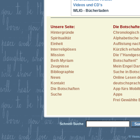
Videos und CD's
WLIG - Bücherladen
Unsere Seite:
Die Botschafte
Hintergründe
Chronologisch 
Spiritualität
Alphabetische 
Einheit
Auflistung nac
Interreligiöses
Kürzlich erhal
Mission
Die \"Handges
Beth Myriam
Botschaften\"
Zeugnisse
Mein Engel Dan
Bibliographie
Suche in Botsc
News
Online Lesen d
Kontakt
deutschsprach
Die Botschaften
App fürs Mobilt
Suche
Apps
Frei Gewählte 
Schnell-Suche
© Vassu