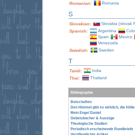
Romania
Romanian:
S
Slovakia (slovak 
Slovakian:
Argentina
Col
Spanish:
Spain
Mexico
Venezuela
Sweden
Swedish:
T
India
Tamil:
Thailand
Thai:
Bibliographie
Botschaften
Den Himmel gibt es wirklich, die Höll
Mein Engel Daniel
Gebetsbücher & Auszüge
Theologische Studien
Periodisch erscheinende Rundbriefe
Veröffentlichte Artikel