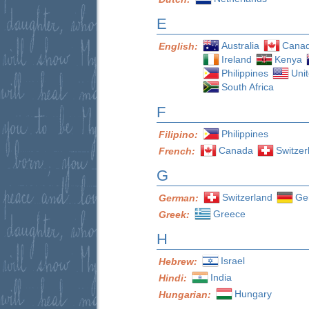
E
Australia
Cana
English:
Ireland
Kenya
Philippines
Uni
South Africa
F
Philippines
Filipino:
Canada
Switzer
French:
G
Switzerland
Ge
German:
Greece
Greek:
H
Israel
Hebrew:
India
Hindi:
Hungary
Hungarian: