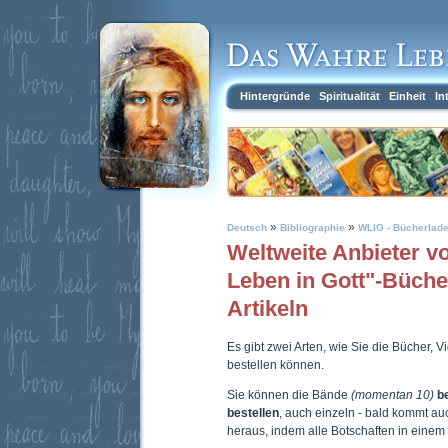
Hintergründe
Spiritualität
Einheit
In
»
»
Deutsch
Bibliographie
WLIG - Bücherlad
Weltweite Anbieter 
Leben in Gott"-Büch
Artikeln
Es gibt zwei Arten, wie Sie die Bücher, 
bestellen können.
Sie können die Bände
(momentan 10)
b
bestellen
, auch einzeln - bald kommt a
heraus, indem alle Botschaften in eine