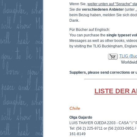
Wenn Sie,
weiter unten auf "Sprache" sta
Sie die
verschiedenen Anbieter
(unter 
beim Bezug haben, melden Sie sich doc
Dank.
Für Bücher auf Englisch:
You can purchase the
single typeset v
Messages as well as other books, video
by visiting the TLIG Buckingham, Englan
TLIG (Bu
Worldwid
Suppliers, please send corrections or 
LISTE DER 
Chile
Olga Gajardo
LUIS THAYER OJEDA 2203 - CASA " I " P
Tel: (56 2) 225-9711 or (56 2)333-0951 / 
161-8149