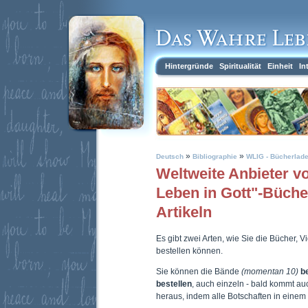
Hintergründe
Spiritualität
Einheit
In
»
»
Deutsch
Bibliographie
WLIG - Bücherlad
Weltweite Anbieter 
Leben in Gott"-Büch
Artikeln
Es gibt zwei Arten, wie Sie die Bücher, 
bestellen können.
Sie können die Bände
(momentan 10)
b
bestellen
, auch einzeln - bald kommt a
heraus, indem alle Botschaften in eine