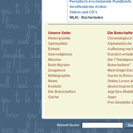
Periodisch erscheinende Rundbriefe
Veröffentlichte Artikel
Videos und CD's
WLIG - Bücherladen
Unsere Seite:
Die Botschafte
Hintergründe
Chronologisch 
Spiritualität
Alphabetische 
Einheit
Auflistung nac
Interreligiöses
Kürzlich erhal
Mission
Die \"Handges
Beth Myriam
Botschaften\"
Zeugnisse
Mein Engel Dan
Bibliographie
Suche in Botsc
News
Online Lesen d
Kontakt
deutschsprach
Die Botschaften
App fürs Mobilt
Suche
Apps
Frei Gewählte 
Schnell-Suche