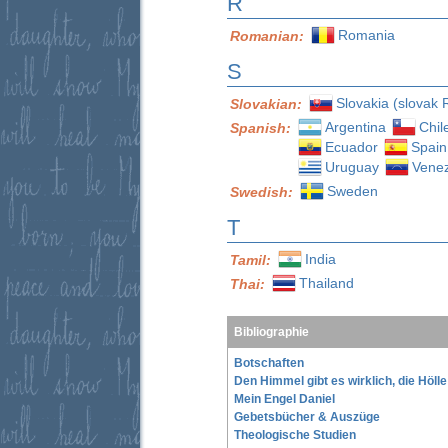
R
Romania
Romanian:
S
Slovakia (slovak 
Slovakian:
Argentina
Chil
Spanish:
Ecuador
Spain
Uruguay
Vene
Sweden
Swedish:
T
India
Tamil:
Thailand
Thai:
Bibliographie
Botschaften
Den Himmel gibt es wirklich, die Höll
Mein Engel Daniel
Gebetsbücher & Auszüge
Theologische Studien