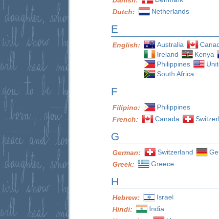
Netherlands
Dutch:
E
Australia
Cana
English:
Ireland
Kenya
Philippines
Uni
South Africa
F
Philippines
Filipino:
Canada
Switzer
French:
G
Switzerland
Ge
German:
Greece
Greek:
H
Israel
Hebrew:
India
Hindi: