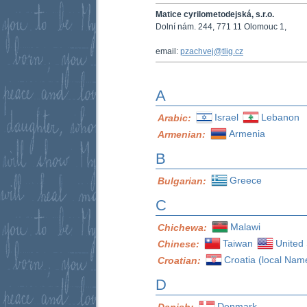
Matice cyrilometodejská, s.r.o.
Dolní nám. 244, 771 11 Olomouc 1,
email:
pzachvej@tlig.cz
A
Israel
Lebanon
Arabic:
Armenia
Armenian:
B
Greece
Bulgarian:
C
Malawi
Chichewa:
Taiwan
United 
Chinese:
Croatia (local Nam
Croatian:
D
Denmark
Danish: