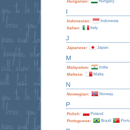
Hungary
Hungarian:
I
Indonesia
Indonesian:
Italy
Italian:
J
Japan
Japanese:
M
India
Malayalam:
Malta
Maltese:
N
Norway
Norwegian:
P
Poland
Polish:
Brazil
Port
Portuguese: