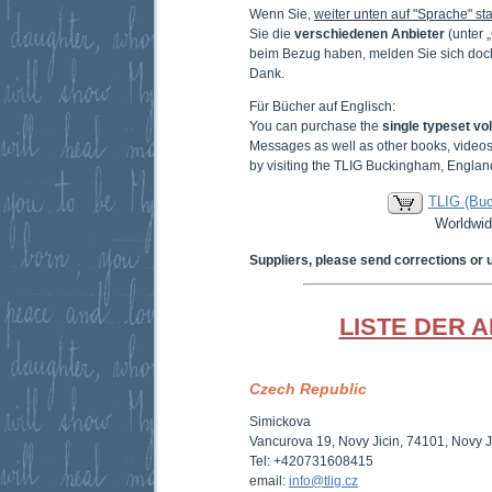
Wenn Sie,
weiter unten auf "Sprache" sta
Sie die
verschiedenen Anbieter
(unter 
beim Bezug haben, melden Sie sich doc
Dank.
Für Bücher auf Englisch:
You can purchase the
single typeset v
Messages as well as other books, video
by visiting the TLIG Buckingham, Englan
TLIG (Bu
Worldwid
Suppliers, please send corrections or 
LISTE DER 
Czech Republic
Simickova
Vancurova 19, Novy Jicin, 74101, Novy J
Tel: +420731608415
email:
info@tlig.cz