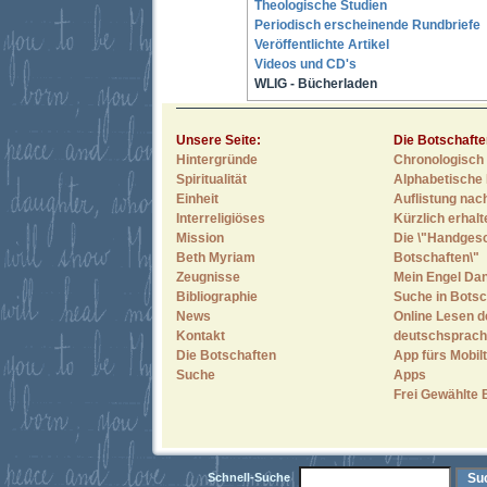
Theologische Studien
Periodisch erscheinende Rundbriefe
Veröffentlichte Artikel
Videos und CD's
WLIG - Bücherladen
Unsere Seite:
Die Botschafte
Hintergründe
Chronologisch 
Spiritualität
Alphabetische 
Einheit
Auflistung nac
Interreligiöses
Kürzlich erhal
Mission
Die \"Handges
Beth Myriam
Botschaften\"
Zeugnisse
Mein Engel Dan
Bibliographie
Suche in Botsc
News
Online Lesen d
Kontakt
deutschsprach
Die Botschaften
App fürs Mobilt
Suche
Apps
Frei Gewählte 
Schnell-Suche