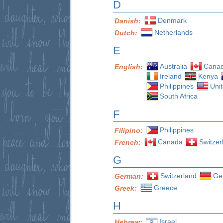
D
Denmark
Danish:
Netherlands
Dutch:
E
Australia
Cana
English:
Ireland
Kenya
Philippines
Uni
South Africa
F
Philippines
Filipino:
Canada
Switzer
French:
G
Switzerland
Ge
German:
Greece
Greek:
H
Israel
Hebrew: