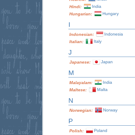
India
Hindi:
Hungary
Hungarian:
I
Indonesia
Indonesian:
Italy
Italian:
J
Japan
Japanese:
M
India
Malayalam:
Malta
Maltese:
N
Norway
Norwegian:
P
Poland
Polish: