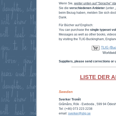
Wenn Sie,
weiter unten auf "Sprache" sta
Sie die
verschiedenen Anbieter
(unter 
beim Bezug haben, melden Sie sich doc
Dank.
Für Bücher auf Englisch:
You can purchase the
single typeset v
Messages as well as other books, video
by visiting the TLIG Buckingham, Englan
TLIG (Bu
Worldwid
Suppliers, please send corrections or 
LISTE DER 
Sweden
Sverker Tronêt
Gråmåns, Rök - Eveboda , 599 94 Ödes
Tel: (+46) 073 223 2238
email:
sverker@slig.se