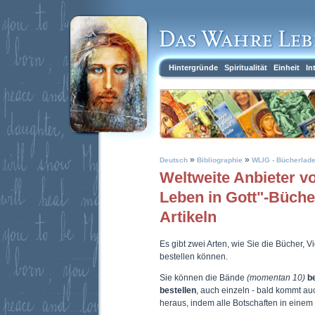
Hintergründe
Spiritualität
Einheit
In
»
»
Deutsch
Bibliographie
WLIG - Bücherlad
Weltweite Anbieter 
Leben in Gott"-Büch
Artikeln
Es gibt zwei Arten, wie Sie die Bücher, 
bestellen können.
Sie können die Bände
(momentan 10)
b
bestellen
, auch einzeln - bald kommt a
heraus, indem alle Botschaften in eine