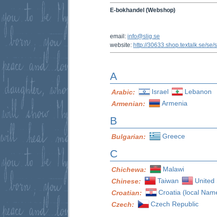
E-bokhandel (Webshop)
email:
info@slig.se
website:
http://30633.shop.textalk.se/s
A
Israel
Lebanon
Arabic:
Armenia
Armenian:
B
Greece
Bulgarian:
C
Malawi
Chichewa:
Taiwan
United 
Chinese:
Croatia (local Nam
Croatian:
Czech Republic
Czech: