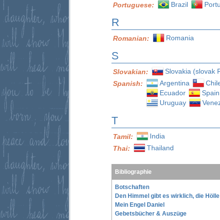
Brazil
Port
Portuguese:
R
Romania
Romanian:
S
Slovakia (slovak 
Slovakian:
Argentina
Chil
Spanish:
Ecuador
Spain
Uruguay
Vene
T
India
Tamil:
Thailand
Thai:
Bibliographie
Botschaften
Den Himmel gibt es wirklich, die Höll
Mein Engel Daniel
Gebetsbücher & Auszüge