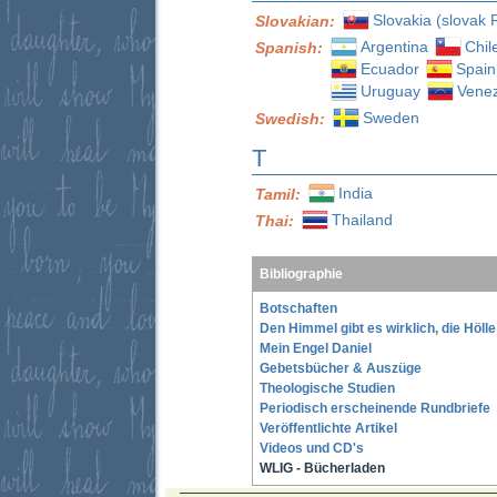
Slovakia (slovak 
Slovakian:
Argentina
Chil
Spanish:
Ecuador
Spain
Uruguay
Vene
Sweden
Swedish:
T
India
Tamil:
Thailand
Thai:
Bibliographie
Botschaften
Den Himmel gibt es wirklich, die Höll
Mein Engel Daniel
Gebetsbücher & Auszüge
Theologische Studien
Periodisch erscheinende Rundbriefe
Veröffentlichte Artikel
Videos und CD's
WLIG - Bücherladen