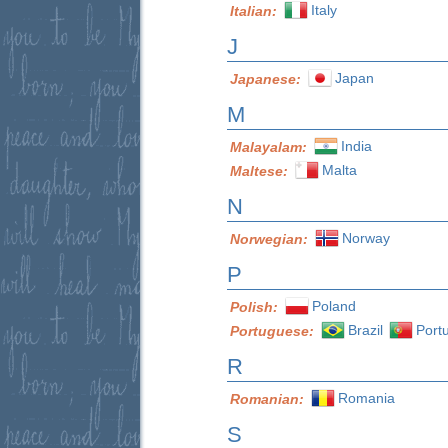
Italy
Italian:
J
Japan
Japanese:
M
India
Malayalam:
Malta
Maltese:
N
Norway
Norwegian:
P
Poland
Polish:
Brazil
Port
Portuguese:
R
Romania
Romanian:
S