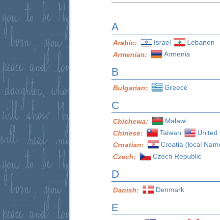
A
Israel
Lebanon
Arabic:
Armenia
Armenian:
B
Greece
Bulgarian:
C
Malawi
Chichewa:
Taiwan
United 
Chinese:
Croatia (local Nam
Croatian:
Czech Republic
Czech:
D
Denmark
Danish:
E