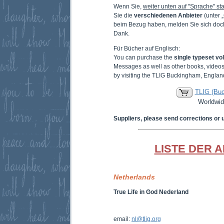
Wenn Sie,
weiter unten auf "Sprache" sta
Sie die
verschiedenen Anbieter
(unter 
beim Bezug haben, melden Sie sich doc
Dank.
Für Bücher auf Englisch:
You can purchase the
single typeset v
Messages as well as other books, video
by visiting the TLIG Buckingham, Englan
TLIG (Bu
Worldwid
Suppliers, please send corrections or 
LISTE DER 
Netherlands
True Life in God Nederland
email:
nl@tlig.org