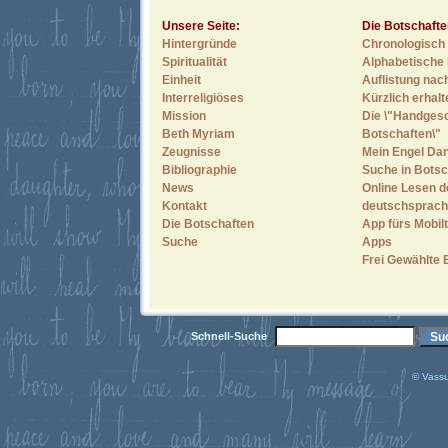
Unsere Seite:
Die Botschafte
Hintergründe
Chronologisch 
Spiritualität
Alphabetische 
Einheit
Auflistung nac
Interreligiöses
Kürzlich erhal
Mission
Die \"Handges
Beth Myriam
Botschaften\"
Zeugnisse
Mein Engel Dan
Bibliographie
Suche in Botsc
News
Online Lesen d
Kontakt
deutschsprach
Die Botschaften
App fürs Mobilt
Suche
Apps
Frei Gewählte 
Schnell-Suche
© Vassu