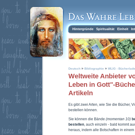
Hintergründe
Spiritualität
Einheit
In
»
»
Deutsch
Bibliographie
WLIG - Bücherlad
Weltweite Anbieter 
Leben in Gott"-Büch
Artikeln
Es gibt zwei Arten, wie Sie die Bücher, 
bestellen können.
Sie können die Bände
(momentan 10)
b
bestellen
, auch einzeln - bald kommt a
heraus, indem alle Botschaften in eine