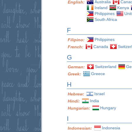
Australia
Cana
English:
Ireland
Kenya
Philippines
Uni
South Africa
F
Philippines
Filipino:
Canada
Switzer
French:
G
Switzerland
Ge
German:
Greece
Greek:
H
Israel
Hebrew:
India
Hindi:
Hungary
Hungarian:
I
Indonesia
Indonesian: