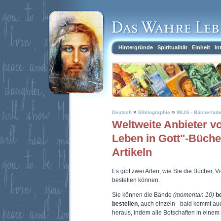
Hintergründe
Spiritualität
Einheit
In
»
»
Deutsch
Bibliographie
WLIG - Bücherlad
Weltweite Anbieter 
Leben in Gott"-Büch
Artikeln
Es gibt zwei Arten, wie Sie die Bücher, 
bestellen können.
Sie können die Bände
(momentan 10)
b
bestellen
, auch einzeln - bald kommt a
heraus, indem alle Botschaften in eine