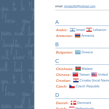
email:
mmatu99@hotmail.com
A
Israel
Lebanon
Arabic:
Armenia
Armenian:
B
Greece
Bulgarian:
C
Malawi
Chichewa:
Taiwan
United 
Chinese:
Croatia (local Nam
Croatian:
Czech Republic
Czech:
D
Denmark
Danish:
Netherlands
Dutch: