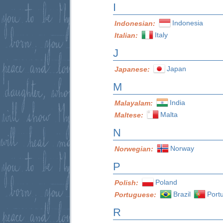
I
Indonesia
Indonesian:
Italy
Italian:
J
Japan
Japanese:
M
India
Malayalam:
Malta
Maltese:
N
Norway
Norwegian:
P
Poland
Polish:
Brazil
Port
Portuguese:
R