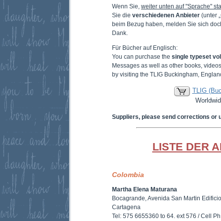
Wenn Sie,
weiter unten auf "Sprache" sta
Sie die
verschiedenen Anbieter
(unter 
beim Bezug haben, melden Sie sich doc
Dank.
Für Bücher auf Englisch:
You can purchase the
single typeset v
Messages as well as other books, video
by visiting the TLIG Buckingham, Englan
TLIG (Bu
Worldwid
Suppliers, please send corrections or 
LISTE DER 
Colombia
Martha Elena Maturana
Bocagrande, Avenida San Martin Edificio
Cartagena
Tel: 575 6655360 to 64. ext 576 / Cell 