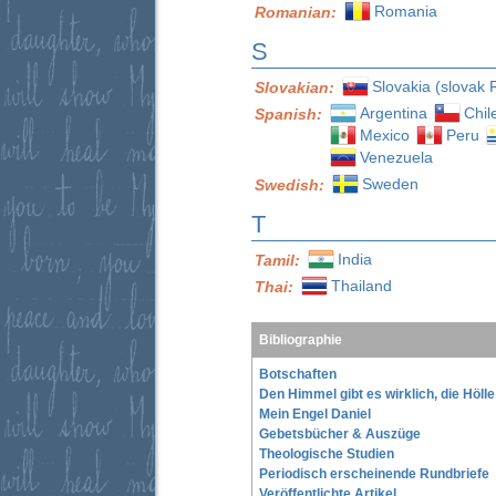
Romania
Romanian:
S
Slovakia (slovak 
Slovakian:
Argentina
Chil
Spanish:
Mexico
Peru
Venezuela
Sweden
Swedish:
T
India
Tamil:
Thailand
Thai:
Bibliographie
Botschaften
Den Himmel gibt es wirklich, die Höll
Mein Engel Daniel
Gebetsbücher & Auszüge
Theologische Studien
Periodisch erscheinende Rundbriefe
Veröffentlichte Artikel