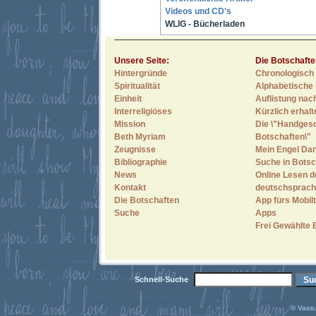
Videos und CD's
WLIG - Bücherladen
Unsere Seite:
Die Botschafte
Hintergründe
Chronologisch 
Spiritualität
Alphabetische 
Einheit
Auflistung nac
Interreligiöses
Kürzlich erhal
Mission
Die \"Handges
Beth Myriam
Botschaften\"
Zeugnisse
Mein Engel Dan
Bibliographie
Suche in Botsc
News
Online Lesen d
Kontakt
deutschsprach
Die Botschaften
App fürs Mobilt
Suche
Apps
Frei Gewählte 
Schnell-Suche
© Vassu