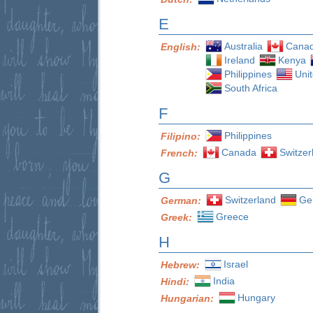
E
Australia
Cana
English:
Ireland
Kenya
Philippines
Uni
South Africa
F
Philippines
Filipino:
Canada
Switzer
French:
G
Switzerland
Ge
German:
Greece
Greek:
H
Israel
Hebrew:
India
Hindi:
Hungary
Hungarian: