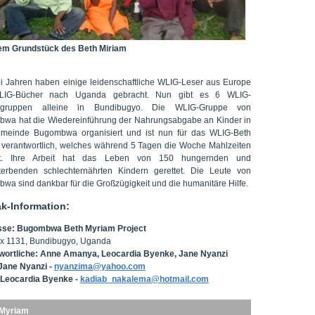
em Grundstück des Beth Miriam
ei Jahren haben einige leidenschaftliche WLIG-Leser aus Europe
LIG-Bücher nach Uganda gebracht. Nun gibt es 6 WLIG-
sgruppen alleine in Bundibugyo. Die WLIG-Gruppe von
wa hat die Wiedereinführung der Nahrungsabgabe an Kinder in
meinde Bugombwa organisiert und ist nun für das WLIG-Beth
 verantwortlich, welches während 5 Tagen die Woche Mahlzeiten
bt. Ihre Arbeit hat das Leben von 150 hungernden und
terbenden schlechternährten Kindern gerettet. Die Leute von
wa sind dankbar für die Großzügigkeit und die humanitäre Hilfe.
k-Information:
se: Bugombwa Beth Myriam Project
ox 1131, Bundibugyo, Uganda
wortliche: Anne Amanya, Leocardia Byenke, Jane Nyanzi
Jane Nyanzi -
nyanzima@yahoo.com
 Leocardia Byenke -
kadiab_nakalema@hotmail.com
 Myriam