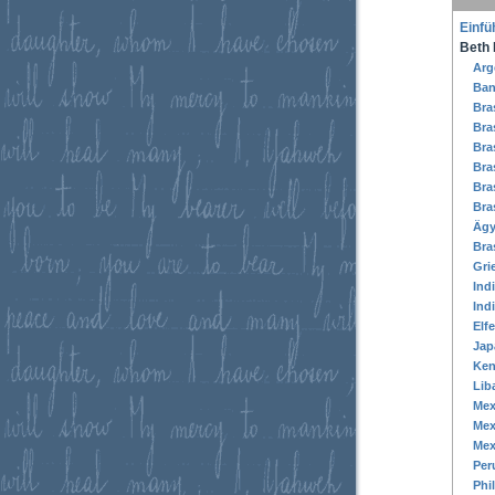
Einfü
Beth 
Arg
Ban
Bra
Bras
Bras
Bra
Bras
Bra
Ägy
Bra
Gri
Ind
Ind
Elf
Jap
Ken
Lib
Mex
Mex
Mex
Per
Phi