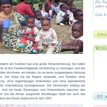
Der Tag
näher a
Lebe F
ckkehr der Familien war eine große Herausforderung: Sie hatten
me all ihre Familienmitglieder mit Nahrung zu versorgen, und wie
litten die Kinder am meisten, da sie keine ausgewogene Nahrung
ten. Der Krieg hat die Region verwüstet, und Familien ohne
lung, ohne regelmässiges Einkommen und ohne irgendwelche
elle Unterstützung zurückgelassen. Die Gemeinden entlang der
 sind bis heute Raubzügen und Scharmützeln zwischen den
en und der Armee ausgesetzt. Bundibugyo Stadt war auch das
trum des Ebola-Ausbruchs im Jahr 2007.