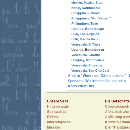
Mexiko, Mexiko Stadt
Nepal, Kathmandu
Philippinen, Manila
Philippinen, "Auf Rädern"
Philippinen, Tuao
Uganda, Bundibuygo
USA, Los Angeles
USA, Puerto Rico
Venezuela, El Tigre
Uganda, Bundibugyo
Venezuela, Guatire
Uruguay, Montevideo
Venezuela, Propatria
Venezuela, San Cristóbal
Andere "Werke der Nächstenliebe" - 
Spenden - Wie können Sie spenden
Kontaktiert Uns
Unsere Seite:
Die Botschafte
Hintergründe
Chronologisch 
Spiritualität
Alphabetische 
Einheit
Auflistung nac
Interreligiöses
Kürzlich erhal
Mission
Die \"Handges