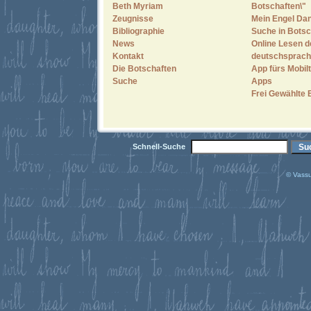
Beth Myriam
Botschaften\"
Zeugnisse
Mein Engel Dan
Bibliographie
Suche in Botsc
News
Online Lesen d
Kontakt
deutschsprach
Die Botschaften
App fürs Mobilt
Suche
Apps
Frei Gewählte 
Schnell-Suche
© Vassu