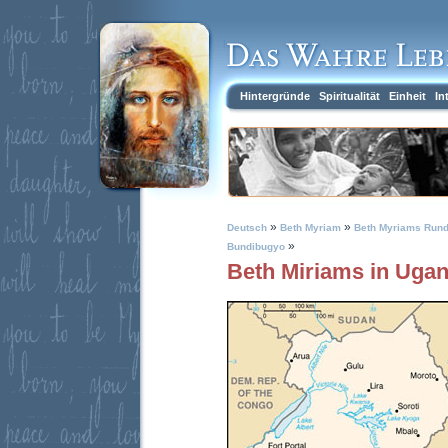
Hintergründe
Spiritualität
Einheit
In
»
»
Deutsch
Beth Myriam
Beth Myriams Rund
»
Bundibugyo
Beth Miriams in Uga