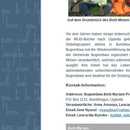
Auf dem Grundstück des Beth Miriam
Vor drei Jahren haben einige leidensc
die WLIG-Bücher nach Uganda geb
Gebetsgruppen alleine in Bundib
Bugombwa hat die Wiedereinführung de
der Gemeinde Bugombwa organisiert u
Miriam verantwortlich, welches währen
ausgibt. Ihre Arbeit hat das Le
dahinsterbenden schlechternährten Ki
Bugombwa sind dankbar für die Großzügi
Kontak-Information:
Addresse: Bugombwa Beth Myriam Pro
P.O. Box 1131, Bundibugyo, Uganda
Verantwortliche: Anne Amanya, Leoca
Email:Jane Nyanzi -
nyanzima@yahoo
Email: Leocardia Byenke -
kadiab_nak
Beth Myriam