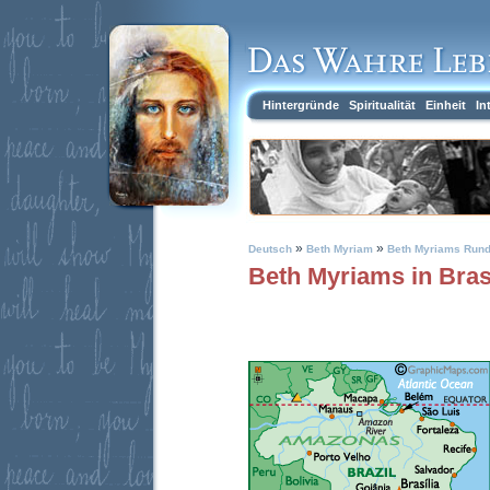
Hintergründe
Spiritualität
Einheit
In
»
»
Deutsch
Beth Myriam
Beth Myriams Rund
Beth Myriams in Bras