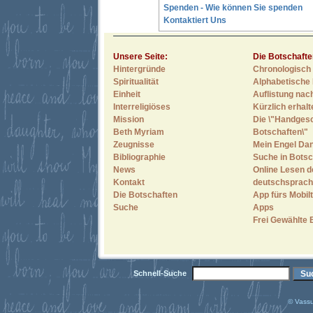
Spenden - Wie können Sie spenden
Kontaktiert Uns
Unsere Seite:
Die Botschafte
Hintergründe
Chronologisch 
Spiritualität
Alphabetische 
Einheit
Auflistung nac
Interreligiöses
Kürzlich erhal
Mission
Die \"Handges
Beth Myriam
Botschaften\"
Zeugnisse
Mein Engel Dan
Bibliographie
Suche in Botsc
News
Online Lesen d
Kontakt
deutschsprach
Die Botschaften
App fürs Mobilt
Suche
Apps
Frei Gewählte 
Schnell-Suche
© Vassu