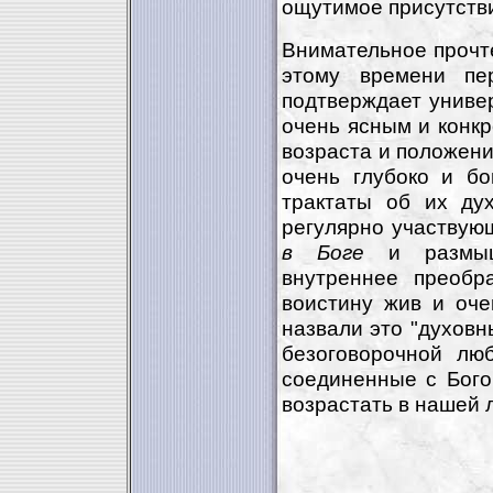
ощутимое присутств
Внимательное прочт
этому времени пе
подтверждает униве
очень ясным и конк
возраста и положени
очень глубоко и бо
трактаты об их ду
регулярно участвую
в Боге
и размышл
внутреннее преобр
воистину жив и оче
назвали это "духов
безоговорочной лю
соединенные с Бого
возрастать в нашей 