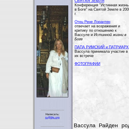
СВЯТАЯ ЗЕМЛЯ
Конференция "Истинная жизнь
в Боге" на Святой Земле в 200
г.
Отец Рене Лорантен
отвечает на возражения и
критику по отношению к
Вассуле и
Истинной жизни в
Боге
ПАПА РИМСКИЙ и ПАТРИАРХ
Вассула принимала участие в
их встрече
ФОТОГРАФИИ
Написать:
ru@tlig.org
Вассула Райден ро