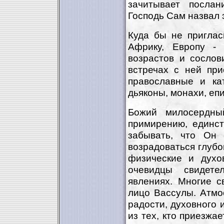
зачитывает послан
Господь Сам назвал 
Куда бы не приглас
Африку, Европу -
возрастов и сослов
встречах с ней при
православные и ка
дьяконы, монахи, еп
Божий милосердны
примирению, единст
забывать, что Он 
возрадоваться глубо
физические и духо
очевидцы свидете
явлениях. Многие 
лицо Вассулы. Атмос
радости, духовного 
из тех, кто приезжае