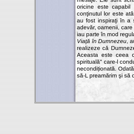
oricine este capabil 
conţinutul lor este atâ
au fost inspiraţi în a 
adevăr, oamenii, care
iau parte în mod regula
Viaţă în Dumnezeu
, 
realizeze că Dumnezeu
Aceasta este ceea c
spirituală" care-l co
necondiționată. Odată
să-L preamărim şi să cr