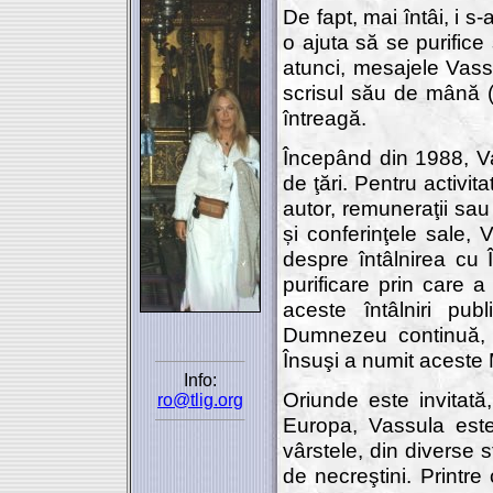
De fapt, mai întâi, i s
o ajuta să se purific
atunci, mesajele Vassu
scrisul său de mână 
întreagă.
Începând din 1988, Va
de ţări. Pentru activit
autor, remuneraţii sau 
și conferinţele sale, 
despre întâlnirea cu 
purificare prin care 
aceste întâlniri pu
Dumnezeu continuă, 
Însuşi a numit aceste
Info:
Oriunde este invitată
ro@tlig.org
Europa, Vassula est
vârstele, din diverse 
de necreştini. Printre 