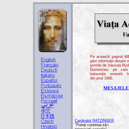
Pe această pagină WE
găsi informaţii despre 
primite de Vassula Ryd
Dumnezeu, pe care
transmite omenirii î
din anul 1986.
MESAJELE
Cardinalul RATZINGER
"Puteţi continua să-i