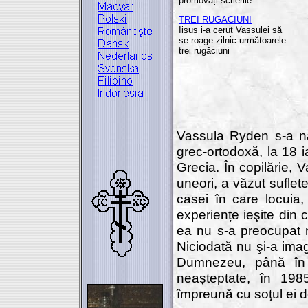
promovați scrierile"
TREI RUGACIUNI
Iisus i-a cerut Vassulei să
se roage zilnic următoarele
trei rugăciuni
Vassula Ryden s-a năs
grec-ortodoxă, la 18 i
Grecia. În copilărie, V
uneori, a văzut suflet
casei în care locuia,
experiențe ieşite din
ea nu s-a preocupat n
Niciodată nu şi-a imag
Dumnezeu, până în 
neașteptate, în 198
împreună cu soţul ei de