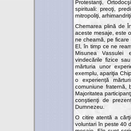
Protestanţi, Ortodocşi
spirituali: preoţi, pre
mitropoliţi, arhimandriţi
Chemarea plină de În
aceste mesaje, este o 
ne cheamă, pe ficare 
El, în timp ce ne rea
Misunea Vassulei 
vindecările fizice sa
mărturia unor exper
exemplu, apariţia Chip
o experiență mărturi
comuniune fraternă, b
Majoritatea participan
conştienţi de prezenţ
Dumnezeu.
O citire atentă a cărţi
voluntari în peste 40 
mesaje. Ele sunt scris