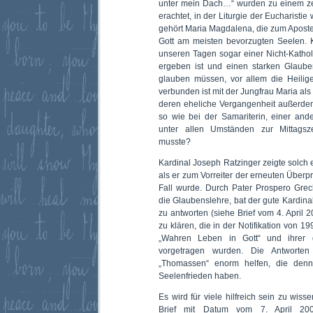
unter mein Dach…“ wurden zu einem zei
erachtet, in der Liturgie der Eucharistie
gehört Maria Magdalena, die zum Apostel
Gott am meisten bevorzugten Seelen. K
unseren Tagen sogar einer Nicht-Kathol
ergeben ist und einen starken Glaube
glauben müssen, vor allem die Heilige
verbunden ist mit der Jungfrau Maria als
deren eheliche Vergangenheit außerdem f
so wie bei der Samariterin, einer and
unter allen Umständen zur Mittags
musste?
Kardinal Joseph Ratzinger zeigte solch e
als er zum Vorreiter der erneuten Über
Fall wurde. Durch Pater Prospero Grec
die Glaubenslehre, bat der gute Kardina
zu antworten (siehe Brief vom 4. April 
zu klären, die in der Notifikation von 19
„Wahren Leben in Gott“ und ihrer d
vorgetragen wurden. Die Antworten
„Thomassen“ enorm helfen, die denn
Seelenfrieden haben.
Es wird für viele hilfreich sein zu wis
Brief mit Datum vom 7. April 20