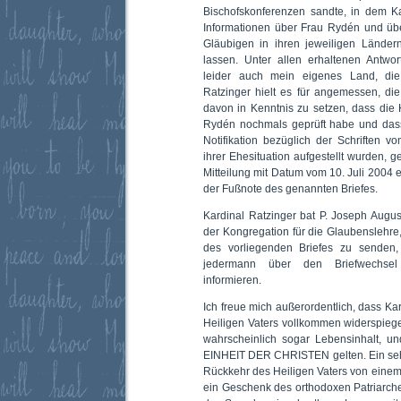
Bischofskonferenzen sandte, in dem Kar
Informationen über Frau Rydén und übe
Gläubigen in ihren jeweiligen Lände
lassen. Unter allen erhaltenen Antwor
leider auch mein eigenes Land, die 
Ratzinger hielt es für angemessen, di
davon in Kenntnis zu setzen, dass die
Rydén nochmals geprüft habe und dass
Notifikation bezüglich der Schriften 
ihrer Ehesituation aufgestellt wurden, g
Mitteilung mit Datum vom 10. Juli 2004 
der Fußnote des genannten Briefes.
Kardinal Ratzinger bat P. Joseph August
der Kongregation für die Glaubenslehr
des vorliegenden Briefes zu senden,
jedermann über den Briefwechsel
informieren.
Ich freue mich außerordentlich, dass Ka
Heiligen Vaters vollkommen widerspieg
wahrscheinlich sogar Lebensinhalt, und 
EINHEIT DER CHRISTEN gelten. Ein seh
Rückkehr des Heiligen Vaters von einem
ein Geschenk des orthodoxen Patriarch