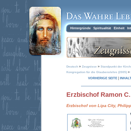
Hintergründe
Spiritualität
Einheit
In
»
»
Deutsch
Zeugnisse
Standpunkt der Kirch
»
Kongregation für die Glaubenslehre (2005)
|
VORHERIGE SEITE
INHAL
Erzbischof Ramon C.
Erzbischof von Lipa City, Philip