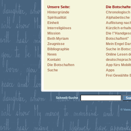
Unsere Seite:
Die Botschafte
Hintergründe
Chronologisch 
Spiritualität
Alphabetische 
Einheit
Auflistung nac
Interreligiöses
Kürzlich erhal
Mission
Die \"Handges
Beth Myriam
Botschaften\"
Zeugnisse
Mein Engel Dan
Bibliographie
Suche in Botsc
News
Online Lesen d
Kontakt
deutschsprach
Die Botschaften
App fürs Mobilt
Suche
Apps
Frei Gewählte 
Schnell-Suche
© Vassu