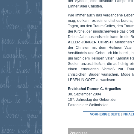
der Synode, eine kostbare Lampe mit 
Einheit aller Christen.
Wie immer auch das vergangene Leben
mag, sie kann es sein und ist es bereits
Tagen, um den Traum Gottes, den Traum
der Kirche, der möglicherweise das größ
Dritten Jahrtausends sein kann, in die R
ALLER JÜNGER CHRISTI
! Menschen w
der Christen mit dem Heiligen Vater
Verständnis und Gebet. Ich bin bereit, i
um mich dem Heiligen Vater, Kardinal R
Seelen anzuschließen, die aufrichtig ei
einen erneuerten Vorstoß zur Evang
christlichen Brüder wünschen. Möge
LEBEN IN GOTT zu wachsen..
Erzbischof Ramon C. Arguelles
30. September 2004
107. Jahrestag der Geburt der
Patronin der Weltmission
|
VORHERIGE SEITE
INHAL
Zeugnisse