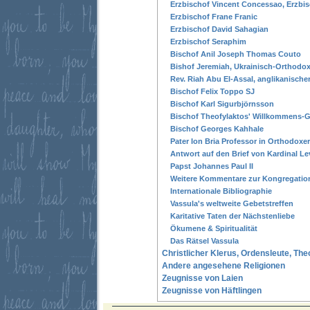
Erzbischof Vincent Concessao, Erzbis
Erzbischof Frane Franic
Erzbischof David Sahagian
Erzbischof Seraphim
Bischof Anil Joseph Thomas Couto
Bishof Jeremiah, Ukrainisch-Orthodox
Rev. Riah Abu El-Assal, anglikanische
Bischof Felix Toppo SJ
Bischof Karl Sigurbjörnsson
Bischof Theofylaktos' Willkommens-
Bischof Georges Kahhale
Pater Ion Bria Professor in Orthodoxe
Antwort auf den Brief von Kardinal L
Papst Johannes Paul II
Weitere Kommentare zur Kongregation
Internationale Bibliographie
Vassula's weltweite Gebetstreffen
Karitative Taten der Nächstenliebe
Ökumene & Spiritualität
Das Rätsel Vassula
Christlicher Klerus, Ordensleute, Th
Andere angesehene Religionen
Zeugnisse von Laien
Zeugnisse von Häftlingen