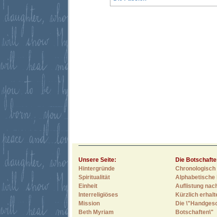
Unsere Seite:
Die Botschafte
Hintergründe
Chronologisch 
Spiritualität
Alphabetische 
Einheit
Auflistung nac
Interreligiöses
Kürzlich erhal
Mission
Die \"Handges
Beth Myriam
Botschaften\"