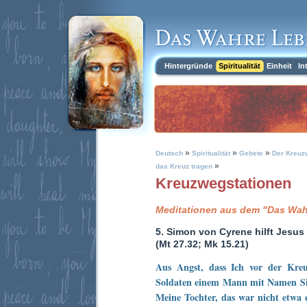
Hintergründe
Spiritualität
Einheit
In
»
»
»
Deutsch
Spiritualität
Gebete
Der Kreuz
»
das Kreuz tragen
Kreuzwegstationen
Meditationen aus dem
"Das Wah
5. Simon von Cyrene hilft Jesus
(Mt 27.32; Mk 15.21)
Aus Angst, dass Ich vor der Kreu
Soldaten einem Mann mit Namen Si
Meine Tochter, das war nicht etwa 