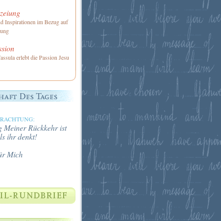
zeiung
nd Inspirationen im Bezug auf
iung
ssion
assula erlebt die Passion Jesu
TRACHTUNG:
 Meiner Rückkehr ist
ls ihr denkt!
ür Mich