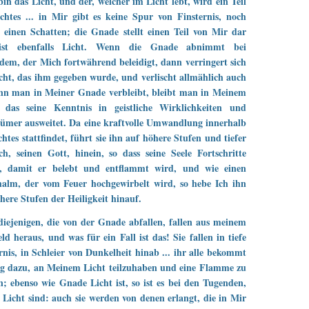
bin das Licht, und der, welcher im Licht lebt, wird ein Teil
chtes ... in Mir gibt es keine Spur von Finsternis, noch
 einen Schatten; die Gnade stellt einen Teil von Mir dar
st ebenfalls Licht. Wenn die Gnade abnimmt bei
em, der Mich fortwährend beleidigt, dann verringert sich
cht, das ihm gegeben wurde, und verlischt allmählich auch
enn man in Meiner Gnade verbleibt, bleibt man in Meinem
, das seine Kenntnis in geistliche Wirklichkeiten und
ümer ausweitet. Da eine kraftvolle Umwandlung innerhalb
chtes stattfindet, führt sie ihn auf höhere Stufen und tiefer
h, seinen Gott, hinein, so dass seine Seele Fortschritte
, damit er belebt und entflammt wird, und wie einen
halm, der vom Feuer hochgewirbelt wird, so hebe Ich ihn
here Stufen der Heiligkeit hinauf.
iejenigen, die von der Gnade abfallen, fallen aus meinem
eld heraus, und was für ein Fall ist das! Sie fallen in tiefe
rnis, in Schleier von Dunkelheit hinab ... ihr alle bekommt
g dazu, an Meinem Licht teilzuhaben und eine Flamme zu
; ebenso wie Gnade Licht ist, so ist es bei den Tugenden,
 Licht sind: auch sie werden von denen erlangt, die in Mir