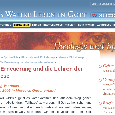
ergründe
Spiritualität
Einheit
Interreligiöses
Mission
Beth Myriam
Zeugnisse
B
»
»
»
h
Spiritualität
Pilgerreisen & Einkehrtage
Meteora Einkehrtage
»
Die Erneuerung und die Lehren der Askese
Gebete
 Erneuerung und die Lehren der
Ausgewähl
ese
Vorträ
Ausgewäh
ag Vassulas
verschied
i 2004 in Meteora, Griechenland
chronolog
ir wirklich geistlich vorankommen und auf dem Weg gehen
Briefe
, um „Götter durch Teilhabe" zu werden, mit Gott zu herrschen und
Vassula s
ision Gottes zu haben, noch während wir auf Erden weilen,
Themen
 wir uns bewußt sein, dass wir um so vollständiger mit Gott