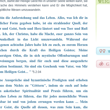
rlich, damit der Heilige Geist frei in unserer Seele wirken kann, sie
rache des Himmels verstehen kann und Er die Möglichkeit hat,
 göttliche Wesen umzuwandeln.
bin die Auferstehung und das Leben. Alles, was Ich dir in
tlicher Form gegeben habe, ist ein strahlender Quell, der
 und Geist, Seele und Herz läutert und von Teer und Ruß
t. Ich, der Christus, habe die Macht, euer ganzes Sein von
unkelheit in das Licht umzuwandeln. Während der
ngenen achtzehn Jahre habe Ich zu euch, zu eurem Herzen
ochen durch die Kraft des Heiligen Geistes; Meine
erzigen Oden, die in sich mystische Offenbarungen und
weisungen bergen, sind für euch und diese ausgezehrte
tion bestimmt. Sie sind ein Geschenk vom Vater, von Mir
m Heiligen Geist... "
"5.2.04
ne Aussprüche sind byzantinische Predigten und erheben
aus dem Nichts zu "Göttern", indem sie euch auf hohe
n asketischer Spiritualität und Praxis führen, um ein
sches Leben zu führen, das für jedes menschliche Wesen
chbar ist und von jedem errungen werden kann ... Mein
ger Geist, die Quelle all dessen, was zum Sein kam, die