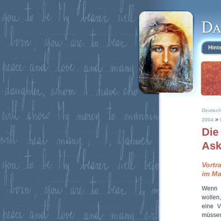
Hint
Deutsc
»
2004
Die
Ask
Vortr
im Ma
Wenn w
wollen
eine V
müssen