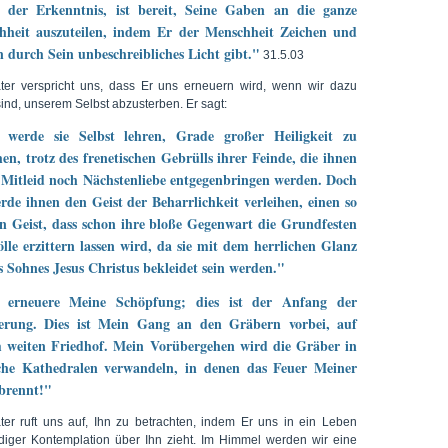
e der Erkenntnis, ist bereit, Seine Gaben an die ganze
hheit auszuteilen, indem Er der Menschheit Zeichen und
 durch Sein unbeschreibliches Licht gibt."
31.5.03
ter verspricht uns, dass Er uns erneuern wird, wenn wir dazu
sind, unserem Selbst abzusterben. Er sagt:
 werde sie Selbst lehren, Grade großer Heiligkeit zu
hen, trotz des frenetischen Gebrülls ihrer Feinde, die ihnen
Mitleid noch Nächstenliebe entgegenbringen werden. Doch
rde ihnen den Geist der Beharrlichkeit verleihen, einen so
 Geist, dass schon ihre bloße Gegenwart die Grundfesten
lle erzittern lassen wird, da sie mit dem herrlichen Glanz
 Sohnes Jesus Christus bekleidet sein werden."
 erneuere Meine Schöpfung; dies ist der Anfang der
erung. Dies ist Mein Gang an den Gräbern vorbei, auf
m weiten Friedhof. Mein Vorübergehen wird die Gräber in
iche Kathedralen verwandeln, in denen das Feuer Meiner
brennt!"
ter ruft uns auf, Ihn zu betrachten, indem Er uns in ein Leben
diger Kontemplation über Ihn zieht. Im Himmel werden wir eine