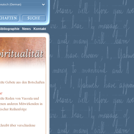
ibliographie
News
Kontakt
te Gebete aus den Botschaften
ge
lte Reden von Vassula und
enen anderen Mitwirkenden in
ischer Reihenfolge
chreibt über verschiedene