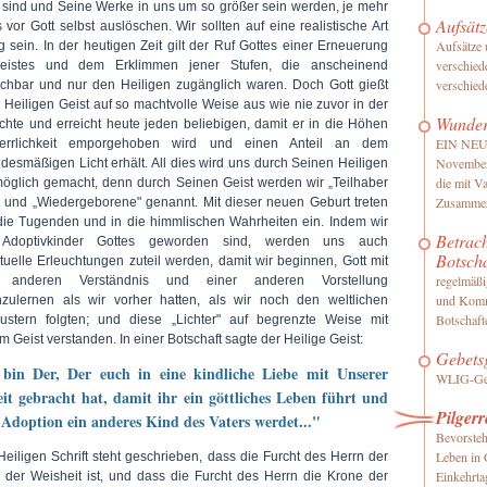
t sind und Seine Werke in uns um so größer sein werden, je mehr
Aufsätz
 vor Gott selbst auslöschen. Wir sollten auf eine realistische Art
Aufsätze 
g sein. In der heutigen Zeit gilt der Ruf Gottes einer Erneuerung
verschied
eistes und dem Erklimmen jener Stufen, die anscheinend
verschie
ichbar und nur den Heiligen zugänglich waren. Doch Gott gießt
 Heiligen Geist auf so machtvolle Weise aus wie nie zuvor in der
Wunde
chte und erreicht heute jeden beliebigen, damit er in die Höhen
EIN NEUE
errlichkeit emporgehoben wird und einen Anteil an dem
November
ndesmäßigen Licht erhält. All dies wird uns durch Seinen Heiligen
die mit V
möglich gemacht, denn durch Seinen Geist werden wir „Teilhaber
Zusammen
" und „Wiedergeborene" genannt. Mit dieser neuen Geburt treten
 die Tugenden und in die himmlischen Wahrheiten ein. Indem wir
Betrac
 Adoptivkinder Gottes geworden sind, werden uns auch
Botsch
ktuelle Erleuchtungen zuteil werden, damit wir beginnen, Gott mit
regelmäßi
 anderen Verständnis und einer anderen Vorstellung
und Komm
zulernen als wir vorher hatten, als wir noch den weltlichen
Botschaft
stern folgten; und diese „Lichter" auf begrenzte Weise mit
 Geist verstanden. In einer Botschaft sagte der Heilige Geist:
Gebets
 bin Der, Der euch in eine kindliche Liebe mit Unserer
WLIG-Geb
it gebracht hat, damit ihr ein göttliches Leben führt und
Pilger
Adoption ein anderes Kind des Vaters werdet..."
Bevorste
Leben in 
Heiligen Schrift steht geschrieben, dass die Furcht des Herrn der
Einkehrta
 der Weisheit ist, und dass die Furcht des Herrn die Krone der