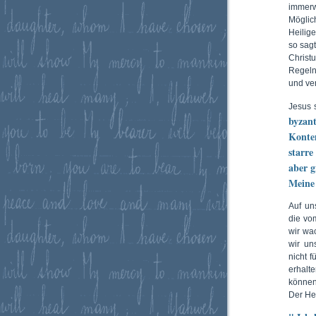
immerw
Möglic
Heilig
so sagt
Christ
Regeln
und ver
Jesus 
byzan
Kontem
starre
aber g
Meine 
Auf un
die vo
wir wa
wir un
nicht 
erhalt
können
Der Her