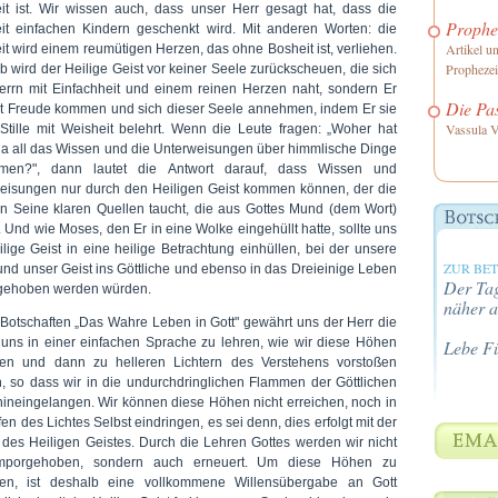
it ist. Wir wissen auch, dass unser Herr gesagt hat, dass die
Prophe
it einfachen Kindern geschenkt wird. Mit anderen Worten: die
Artikel u
it wird einem reumütigen Herzen, das ohne Bosheit ist, verliehen.
Propheze
b wird der Heilige Geist vor keiner Seele zurückscheuen, die sich
rrn mit Einfachheit und einem reinen Herzen naht, sondern Er
Die Pa
it Freude kommen und sich dieser Seele annehmen, indem Er sie
Vassula V
 Stille mit Weisheit belehrt. Wenn die Leute fragen: „Woher hat
da all das Wissen und die Unterweisungen über himmlische Dinge
men?", dann lautet die Antwort darauf, dass Wissen und
eisungen nur durch den Heiligen Geist kommen können, der die
in Seine klaren Quellen taucht, die aus Gottes Mund (dem Wort)
. Und wie Moses, den Er in eine Wolke eingehüllt hatte, sollte uns
ilige Geist in eine heilige Betrachtung einhüllen, bei der unsere
ZUR BE
und unser Geist ins Göttliche und ebenso in das Dreieinige Leben
Der Tag
ehoben werden würden.
näher a
 Botschaften „Das Wahre Leben in Gott" gewährt uns der Herr die
 uns in einer einfachen Sprache zu lehren, wie wir diese Höhen
Lebe F
hen und dann zu helleren Lichtern des Verstehens vorstoßen
, so dass wir in die undurchdringlichen Flammen der Göttlichen
hineingelangen. Wir können diese Höhen nicht erreichen, noch in
fen des Lichtes Selbst eindringen, es sei denn, dies erfolgt mit der
des Heiligen Geistes. Durch die Lehren Gottes werden wir nicht
mporgehoben, sondern auch erneuert. Um diese Höhen zu
hen, ist deshalb eine vollkommene Willensübergabe an Gott