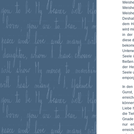
Weishe
Weishe
Weishe
Deshal
dem He
wird m
in der
diese 
bekom
Unterw
Seele 
fließen
der He
Seele 
emporg
In den
Gunst,
erreic
können
Liebe 
die Tie
Gnade 
nur e
erreic