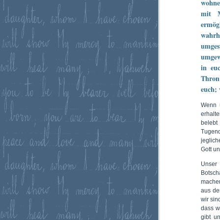
wohne
mit M
ermög
wahrha
umges
umgew
in eu
Thron 
euch; 
Wenn u
erhalt
belebt
Tugend
jeglic
Gott u
Unser 
Botsch
machen
aus de
wir sin
dass w
gibt u