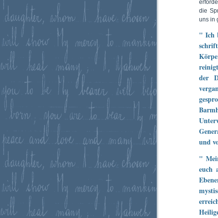
erforde
die Sp
uns in
" Ich 
schrif
Körper
reinig
der D
verga
gespr
Barmh
Unter
Genera
und vo
" Mei
euch 
Ebene
mysti
errei
Heili