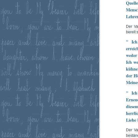
Quell
Mensc
Lehren
Der Va
bereit 
" Ich
erreic
weder 
Ich we
kühnen
der Hö
Meines
" Ich
Erneu
diese
herrl
Liebe 
Der Va
bestän