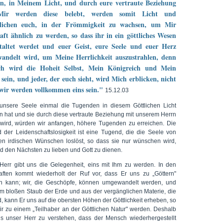
n, in Meinem Licht, und durch eure vertraute Beziehung
ir werden diese belebt, werden somit Licht und
lichen euch, in der Frömmigkeit zu wachsen, um Mir
ft ähnlich zu werden, so dass ihr in ein göttliches Wesen
taltet werdet und euer Geist, eure Seele und euer Herz
andelt wird, um Meine Herrlichkeit auszustrahlen, denn
ch wird die Hoheit Selbst, Mein Königreich und Mein
sein, und jeder, der euch sieht, wird Mich erblicken, nicht
wir werden vollkommen eins sein."
15.12.03
nsere Seele einmal die Tugenden in diesem Göttlichen Licht
en hat und sie durch diese vertraute Beziehung mit unserem Herrn
 wird, würden wir anfangen, höhere Tugenden zu erreichen. Die
 der Leidenschaftslosigkeit ist eine Tugend, die die Seele von
hen irdischen Wünschen loslöst, so dass sie nur wünschen wird,
nd den Nächsten zu lieben und Gott zu dienen.
Herr gibt uns die Gelegenheit, eins mit Ihm zu werden. In den
aften kommt wiederholt der Ruf vor, dass Er uns zu „Göttern"
 kann; wir, die Geschöpfe, können umgewandelt werden, und
m bloßen Staub der Erde und aus der vergänglichen Materie, die
d, kann Er uns auf die obersten Höhen der Göttlichkeit erheben, so
ir zu einem „Teilhaber an der Göttlichen Natur" werden. Deshalb
ns unser Herr zu verstehen, dass der Mensch wiederhergestellt