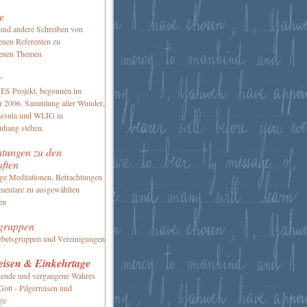
e
und andere Schreiben von
enen Referenten zu
denen Themen
r
S Projekt, begonnen im
 2006. Sammlung aller Wunder,
assula und WLIG in
hang stehen.
htungen zu den
aften
ge Meditationen, Betrachtungen
entare zu ausgewählten
en
gruppen
etsgruppen und Vereinigungen
reisen & Einkehrtage
hende und vergangene Wahres
Gott - Pilgerreisen und
ge