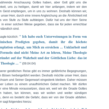
ährende Anschauung Gottes haben, aber Gott gibt uns die
hkeit, uns zu heiligen, damit wir hier anfangen, indem wir den
en Geist empfangen, um in uns zu wohnen. Deshalb können wir,
 unser Herr, durch eine innere Angleichung an die Ähnlichkeit mit
us von Stufe zu Stufe aufsteigen. Dafür hat uns der Herr Seine
 in einer solchen Weise gegeben, dass sie für jeden erreichbar
ständlich sind.
" Ich habe euch Unterweisungen in Form von
sagte kürzlich:
tinischen Predigten gegeben, damit ihr die höchste
plation erlangt, um Mich zu erreichen ... Unklarheit und
 Formeln sind nicht Meine Art zu lehren, Meine Theologie
ründet auf der Wahrheit und der Göttlichen Liebe: das ist
Theologie ... "
(09.04.04)
serer geistlichen Reise gibt es immer gefährliche Begegnungen,
m Bösen herbeigeführt werden. Deshalb möchte unser Herr, dass
chsam und Seiner Gegenwart eingedenk bleiben. Daher müssen
ser Leben zu einem unaufhörlichen Gebet machen. Wir dürfen
für eine Minute voraussetzen, dass wir, weil wir die Gnade Gottes
en haben, tun können, was wir wollen und weiter sündigen
, denn es besteht die Gefahr, dass wir von der Gnade abfallen.
r sagt folgendes hierzu: