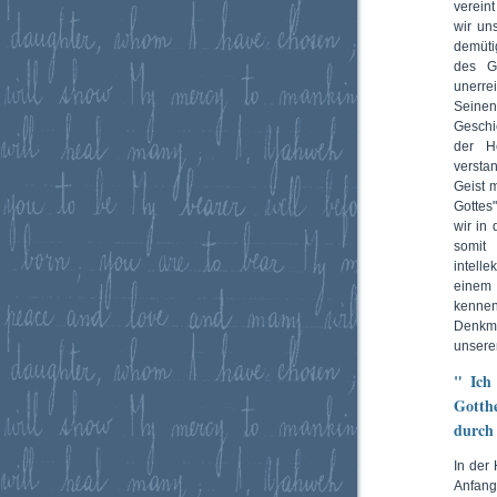
verein
wir uns
demüti
des G
unerre
Seinen
Geschi
der H
versta
Geist 
Gottes
wir in
somit
intelle
einem
kennen
Denkmu
unserem
" Ich
Gotthe
durch 
In der 
Anfang