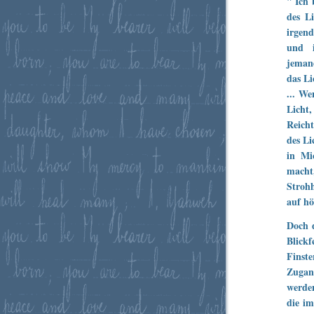
" Ich 
des Li
irgend
und i
jemand
das Li
... W
Licht
Reicht
des Li
in Mic
macht
Stroh
auf hö
Doch d
Blickf
Finste
Zugan
werden
die im